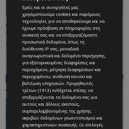
Εμείς και οι συνεργάτες μας
χρησιμοποιούμε cookies και παρόμοιες
τεχνολογίες για να αποθηκεύουμε και να
Οι κεντήστρες των Λευκάρων – Μια εικόνα
έχουμε πρόσβαση σε πληροφορίες στη
που κρατά ζωντανή την παράδοση
συσκευή σας και να επεξεργαζόμαστε
προσωπικά δεδομένα, όπως τη
Κατερίνα Χριστοφή
-
ΜΈΝΟΥΜΕ ΕΝΗΜΕΡΩΜΈΝΟΙ
διεύθυνση IP σας, μοναδικά
July 31, 2026
αναγνωριστικά και δεδομένα περιήγησης,
Μερικές φωτογραφίες αξίζουν όσο χιλιάδες λέξεις. Η εικόνα αυτή,
τραβηγμένη στα Λεύκαρα πριν από περίπου 50 χρόνια, αποτυπώνει
για εξατομικευμένες διαφημίσεις και
μια καθημερινή σκηνή που σήμερα αποτελεί...
περιεχόμενο, μέτρηση διαφημίσεων και
περιεχομένου, ανάλυση κοινού και
βελτίωση υπηρεσιών.
Προμηθευτές
τρίτων (1913)
ενδέχεται επίσης να
επεξεργάζονται τα δεδομένα σας για
αυτούς και άλλους σκοπούς,
συμπεριλαμβανομένης της χρήσης
ακριβών δεδομένων γεωεντοπισμού και
χαρακτηριστικών συσκευής. Οι επιλογές