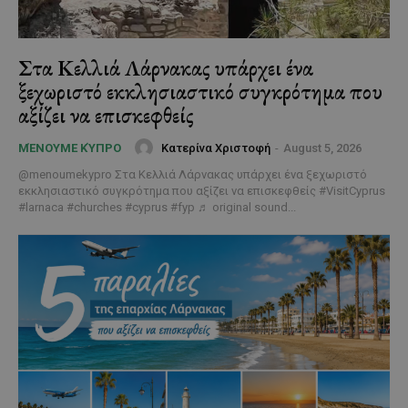
Στα Κελλιά Λάρνακας υπάρχει ένα
ξεχωριστό εκκλησιαστικό συγκρότημα που
αξίζει να επισκεφθείς
Κατερίνα Χριστοφή
-
August 5, 2026
ΜΈΝΟΥΜΕ ΚΎΠΡΟ
@menoumekypro Στα Κελλιά Λάρνακας υπάρχει ένα ξεχωριστό
εκκλησιαστικό συγκρότημα που αξίζει να επισκεφθείς #VisitCyprus
#larnaca #churches #cyprus #fyp ♬ original sound...