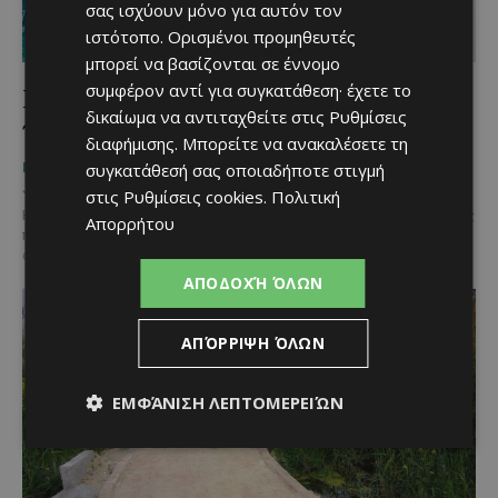
σας ισχύουν μόνο για αυτόν τον
ιστότοπο. Ορισμένοι προμηθευτές
μπορεί να βασίζονται σε έννομο
συμφέρον αντί για συγκατάθεση· έχετε το
Γαλάζιες Σημαίες 2026: Αυτές είναι οι
δικαίωμα να αντιταχθείτε στις
Ρυθμίσεις
παραλίες της Κύπρου που ξεχώρισαν φέτος
διαφήμισης
. Μπορείτε να ανακαλέσετε τη
Κατερίνα Χριστοφή
-
ΜΈΝΟΥΜΕ ΕΝΗΜΕΡΩΜΈΝΟΙ
συγκατάθεσή σας οποιαδήποτε στιγμή
July 30, 2026
στις
Ρυθμίσεις cookies
.
Πολιτική
Η Κύπρος συνεχίζει να συγκαταλέγεται ανάμεσα στους κορυφαίους
Απορρήτου
προορισμούς για καθαρές και οργανωμένες παραλίες, με δεκάδες
ακτές σε ολόκληρο το νησί να βραβεύονται και...
ΑΠΟΔΟΧΉ ΌΛΩΝ
ΑΠΌΡΡΙΨΗ ΌΛΩΝ
ΕΜΦΆΝΙΣΗ ΛΕΠΤΟΜΕΡΕΙΏΝ