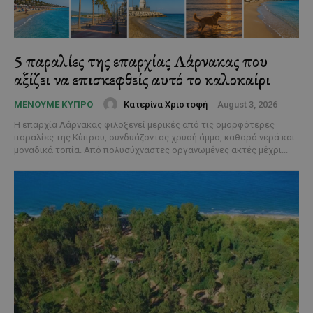
5 παραλίες της επαρχίας Λάρνακας που
αξίζει να επισκεφθείς αυτό το καλοκαίρι
Κατερίνα Χριστοφή
-
August 3, 2026
ΜΈΝΟΥΜΕ ΚΎΠΡΟ
Η επαρχία Λάρνακας φιλοξενεί μερικές από τις ομορφότερες
παραλίες της Κύπρου, συνδυάζοντας χρυσή άμμο, καθαρά νερά και
μοναδικά τοπία. Από πολυσύχναστες οργανωμένες ακτές μέχρι...