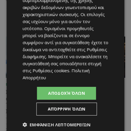
συμπεριλαμβανομένης της χρήσης
παρουσιάζεται στην παραλιακή
ακριβών δεδομένων γεωεντοπισμού και
περιοχή του Αλαμινού, στην
χαρακτηριστικών συσκευής. Οι επιλογές
επαρχία Λάρνακας. Πρόκειται
για τρία συνεχόμενα...
σας ισχύουν μόνο για αυτόν τον
ιστότοπο. Ορισμένοι προμηθευτές
μπορεί να βασίζονται σε έννομο
συμφέρον αντί για συγκατάθεση· έχετε το
δικαίωμα να αντιταχθείτε στις
Ρυθμίσεις
διαφήμισης
. Μπορείτε να ανακαλέσετε τη
συγκατάθεσή σας οποιαδήποτε στιγμή
στις
Ρυθμίσεις cookies
.
Πολιτική
Απορρήτου
ΜΈΝΟΥΜΕ ΕΝΗΜΕΡΩΜΈΝΟΙ
ΜΈΝΟΥΜΕ ΕΝΗΜΕΡΩΜΈΝΟΙ
Επένδυση €31 εκατ. για
Νέα διεθνής διάκριση και
ΑΠΟΔΟΧΉ ΌΛΩΝ
εκσυγχρονισμό των
παγκόσμιο ρεκόρ για το
Υπηρεσιών Κοινωνικής
Nissan Qashqai e-
ΑΠΌΡΡΙΨΗ ΌΛΩΝ
Ευημερίας
POWER
Το έργο υλοποιείται στο πλαίσιο
Το Nissan Qashqai e-POWER
ΕΜΦΆΝΙΣΗ ΛΕΠΤΟΜΕΡΕΙΏΝ
του Προγράμματος Πολιτικής
αποδεικνύει στην πράξη την
Συνοχής «ΘΑΛΕΙΑ2021-2027», με
αποδοτικότητα της τεχνολογίας