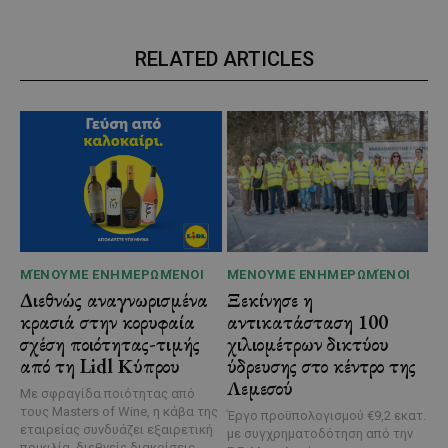
RELATED ARTICLES
ΜΈΝΟΥΜΕ ΕΝΗΜΕΡΩΜΈΝΟΙ
ΜΈΝΟΥΜΕ ΕΝΗΜΕΡΩΜΈΝΟΙ
Διεθνώς αναγνωρισμένα
Ξεκίνησε η
κρασιά στην κορυφαία
αντικατάσταση 100
σχέση ποιότητας-τιμής
χιλιομέτρων δικτύου
από τη Lidl Κύπρου
ύδρευσης στο κέντρο της
Λεμεσού
Με σφραγίδα ποιότητας από
τους Masters of Wine, η κάβα της
Έργο προϋπολογισμού €9,2 εκατ.
εταιρείας συνδυάζει εξαιρετική
με συγχρηματοδότηση από την
ποικιλία, διεθνείς διακρίσεις