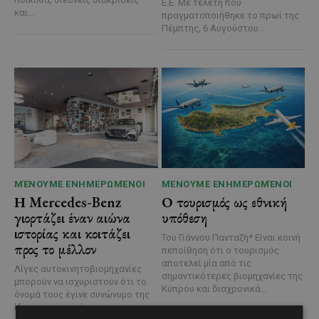
Ε.Ε. Με τελετή που
και...
πραγματοποιήθηκε το πρωί της
Πέμπτης, 6 Αυγούστου...
ΜΈΝΟΥΜΕ ΕΝΗΜΕΡΩΜΈΝΟΙ
ΜΈΝΟΥΜΕ ΕΝΗΜΕΡΩΜΈΝΟΙ
Η Mercedes-Benz
Ο τουρισμός ως εθνική
γιορτάζει έναν αιώνα
υπόθεση
ιστορίας και κοιτάζει
Του Γιάννου Πανταζή* Είναι κοινή
προς το μέλλον
πεποίθηση ότι ο τουρισμός
αποτελεί μία από τις
Λίγες αυτοκινητοβιομηχανίες
σημαντικότερες βιομηχανίες της
μπορούν να ισχυριστούν ότι το
Κύπρου και διαχρονικά...
όνομά τους έγινε συνώνυμο της
ίδιας της ιστορίας του