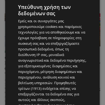
αυτοκινήτου. Η...
Υπεύθυνη χρήση των
δεδομένων σας
Εμείς και οι συνεργάτες μας
χρησιμοποιούμε cookies και παρόμοιες
τεχνολογίες για να αποθηκεύουμε και να
έχουμε πρόσβαση σε πληροφορίες στη
συσκευή σας και να επεξεργαζόμαστε
προσωπικά δεδομένα, όπως τη
ΜΈΝΟΥΜΕ ΕΝΗΜΕΡΩΜΈΝΟΙ
ΜΈΝΟΥΜΕ ΕΝΗΜΕΡΩΜΈΝΟΙ
διεύθυνση IP σας, μοναδικά
Ο Λευκαρίτικος τταβάς:
Εμβληματική
αναγνωριστικά και δεδομένα περιήγησης,
Η αυθεντική κυπριακή
Τουριστική Έκταση στην
για εξατομικευμένες διαφημίσεις και
συνταγή που περνά από
Παραλιακή Ζώνη
περιεχόμενο, μέτρηση διαφημίσεων και
γενιά σε γενιά
Αλαμινού με
περιεχομένου, ανάλυση κοινού και
Αδειοδοτημένη
Ανάμεσα στα πιο
Ξενοδοχειακή Ανάπτυξη
βελτίωση υπηρεσιών.
Προμηθευτές
χαρακτηριστικά φαγητά της
και Πανοραμική Θέα της
τρίτων (1913)
ενδέχεται επίσης να
κυπριακής παραδοσιακής
κουζίνας ξεχωρίζει ο
Θάλασσας
επεξεργάζονται τα δεδομένα σας για
Λευκαρίτικος τταβάς, ένα
αυτούς και άλλους σκοπούς,
Μια εξαιρετικά σπάνια
φαγητό που συνδέεται
επενδυτική ευκαιρία
άρρηκτα...