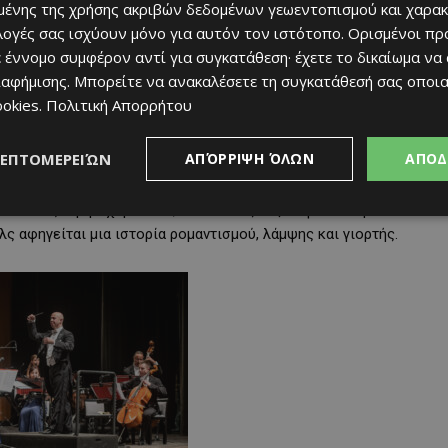
ένης της χρήσης ακριβών δεδομένων γεωεντοπισμού και χαρακ
ιλογές σας ισχύουν μόνο για αυτόν τον ιστότοπο. Ορισμένοι πρ
 έννομο συμφέρον αντί για συγκατάθεση· έχετε το δικαίωμα να
ιαφήμισης
. Μπορείτε να ανακαλέσετε τη συγκατάθεσή σας οποι
ookies
.
Πολιτική Απορρήτου
ΛΕΠΤΟΜΕΡΕΙΏΝ
ΑΠΌΡΡΙΨΗ ΌΛΩΝ
ΑΠΟΔ
γνωρισμένης
Vienna
Schoenbrunn
Palace
Orchestra
, φέρνουν
 κόσμου: την αυθεντική
Πρωτοχρονιάτικη Συναυλία της
και ένα ζευγάρι χορευτών, που θα σας ταξιδέψουν στην
ς αφηγείται μια ιστορία ρομαντισμού, λάμψης και γιορτής.