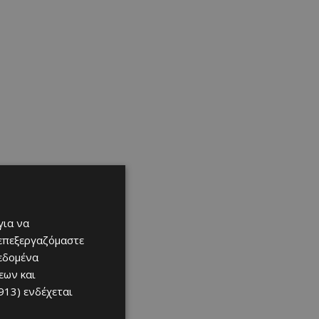
για να
 επεξεργαζόμαστε
δεδομένα
εων και
913)
ενδέχεται