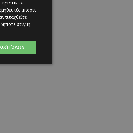
τηριστικών
ομηθευτές μπορεί
 αντιταχθείτε
αδήποτε στιγμή
ΟΧΉ ΌΛΩΝ