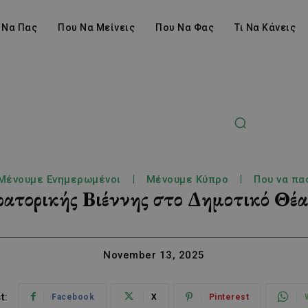
 Να Πας
Που Να Μείνεις
Που Να Φας
Τι Να Κάνεις
Μένουμε Ενημερωμένοι
Μένουμε Κύπρο
Που να πα
ατορικής Βιέννης στο Δημοτικό Θέα
November 13, 2025
t:
Facebook
X
Pinterest