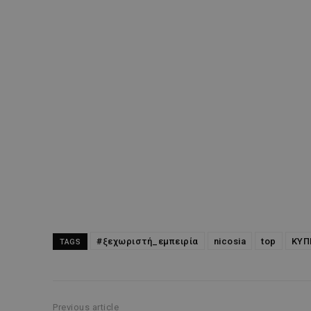
#ξεχωριστή_εμπειρία
nicosia
top
ΚΥΠ
TAGS
Previous article