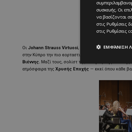
συμπεριλαμβανομ
συσκευής. Οι επ
να βασίζονται σε
στις
Ρυθμίσεις δ
στις
Ρυθμίσεις c
ΕΜΦΆΝΙΣΗ 
Οι
Johann
Strauss
Virtuosi
, σολίστ της διεθνώς ανα
στην Κύπρο την πιο εορταστική μουσική παράδοση του
Βιέννης.
Μαζί τους, σολίστ της
Όπερας της Βιέννης
ατμόσφαιρα της
Χρυσής Εποχής
— εκεί όπου κάθε βαλ