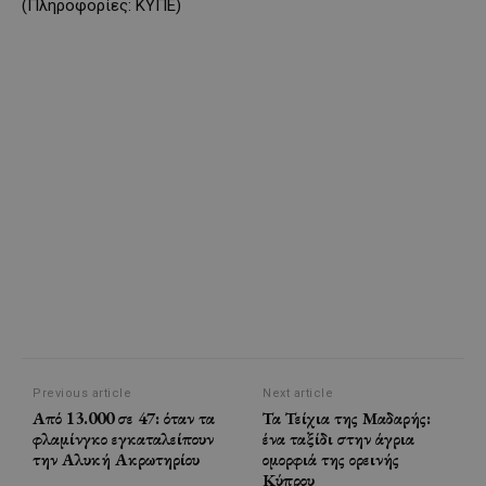
(Πληροφορίες: ΚΥΠΕ)
Previous article
Next article
Από 13.000 σε 47: όταν τα
Τα Τείχια της Μαδαρής:
φλαμίνγκο εγκαταλείπουν
ένα ταξίδι στην άγρια
την Αλυκή Ακρωτηρίου
ομορφιά της ορεινής
Κύπρου