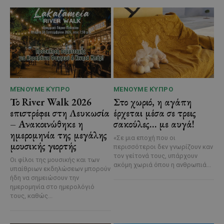
ΜΈΝΟΥΜΕ ΚΎΠΡΟ
ΜΈΝΟΥΜΕ ΚΎΠΡΟ
Το River Walk 2026
Στο χωριό, η αγάπη
επιστρέφει στη Λευκωσία
έρχεται μέσα σε τρεις
– Ανακοινώθηκε η
σακούλες… με αυγά!
ημερομηνία της μεγάλης
«Σε μια εποχή που οι
μουσικής γιορτής
περισσότεροι δεν γνωρίζουν καν
τον γείτονά τους, υπάρχουν
Οι φίλοι της μουσικής και των
ακόμη χωριά όπου η ανθρωπιά...
υπαίθριων εκδηλώσεων μπορούν
ήδη να σημειώσουν την
ημερομηνία στο ημερολόγιό
τους, καθώς...