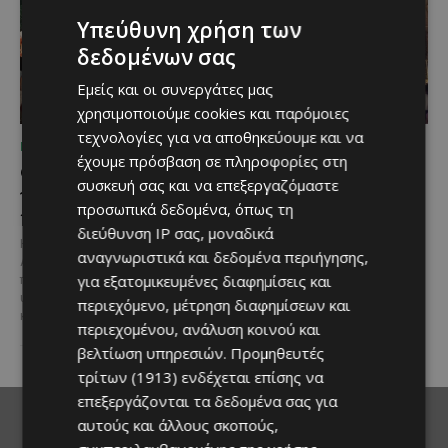
Υπεύθυνη χρήση των
δεδομένων σας
Εμείς και οι συνεργάτες μας
χρησιμοποιούμε cookies και παρόμοιες
τεχνολογίες για να αποθηκεύουμε και να
ΠΟΥ ΝΑ ΠΑΣ
ΠΟΥ ΝΑ ΠΑΣ
έχουμε πρόσβαση σε πληροφορίες στη
Ο Αύγουστος στην Πάφο
Τα παιδιά βλέπουν
συσκευή σας και να επεξεργαζόμαστε
γεμίζει μουσική, σινεμά
ταινίες κάτω από τ’
προσωπικά δεδομένα, όπως τη
και πολιτισμό
αστέρια στο Βοτανικό
διεύθυνση IP σας, μοναδικά
Πάρκο Φασούλας
Η Πάφος υποδέχεται τον
αναγνωριστικά και δεδομένα περιήγησης,
Αύγουστο με ένα πλούσιο
Αν ψάχνεις μια ξεχωριστή
για εξατομικευμένες διαφημίσεις και
πρόγραμμα εκδηλώσεων που
καλοκαιρινή έξοδο για όλη την
υπόσχεται να χαρίσει μοναδικές
οικογένεια, τότε το Βοτανικό
περιεχόμενο, μέτρηση διαφημίσεων και
καλοκαιρινές εμπειρίες σε...
Πάρκο Φασούλας στη Λεμεσό
περιεχομένου, ανάλυση κοινού και
συνεχίζει...
βελτίωση υπηρεσιών.
Προμηθευτές
τρίτων (1913)
ενδέχεται επίσης να
επεξεργάζονται τα δεδομένα σας για
αυτούς και άλλους σκοπούς,