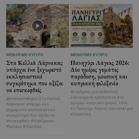
ΜΈΝΟΥΜΕ ΚΎΠΡΟ
ΜΈΝΟΥΜΕ ΚΎΠΡΟ
Στα Κελλιά Λάρνακας
Πανηγύρι Λάγιας 2026:
υπάρχει ένα ξεχωριστό
Δύο ημέρες γεμάτες
εκκλησιαστικό
παράδοση, μουσική και
συγκρότημα που αξίζει
κυπριακή φιλοξενία
να επισκεφθείς
Αν ψάχνεις μια αυθεντική
καλοκαιρινή εμπειρία σε ένα
@menoumekypro Στα Κελλιά
όμορφο κυπριακό χωριό, τότε
Λάρνακας υπάρχει ένα
το Πανηγύρι Λάγιας αποτελεί μια
ξεχωριστό εκκλησιαστικό
εξαιρετική...
συγκρότημα που αξίζει να
επισκεφθείς #VisitCyprus
#larnaca #churches...