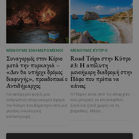
ΜΈΝΟΥΜΕ ΕΝΗΜΕΡΩΜΈΝΟΙ
ΜΈΝΟΥΜΕ ΚΎΠΡΟ
Συναγερμός στον Κόρνο
Road Trips στην Κύπρο
μετά την πυρκαγιά –
#3: Η απόλυτη
«Δεν θα υπήρχε δρόμος
μονοήμερη διαδρομή στην
διαφυγής», προειδοποιεί ο
Πάφο που πρέπει να
Αντιδήμαρχος
κάνεις
Για ακόμη μία φορά, μια
Η Πάφος είναι από τις επαρχίες
ανθρώπινη απερισκεψία έφερε
που μπορείς να επισκεφθείς
την Κύπρο ένα βήμα πριν από μια
ξανά και ξανά χωρίς να τη
μεγάλη οικολογική
βαρεθείς. Μέσα...
καταστροφή....