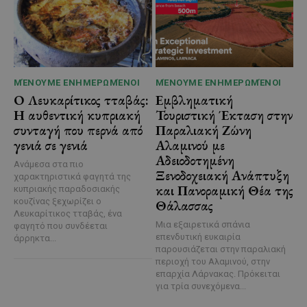
ΜΈΝΟΥΜΕ ΕΝΗΜΕΡΩΜΈΝΟΙ
ΜΈΝΟΥΜΕ ΕΝΗΜΕΡΩΜΈΝΟΙ
Ο Λευκαρίτικος τταβάς:
Εμβληματική
Η αυθεντική κυπριακή
Τουριστική Έκταση στην
συνταγή που περνά από
Παραλιακή Ζώνη
γενιά σε γενιά
Αλαμινού με
Αδειοδοτημένη
Ανάμεσα στα πιο
Ξενοδοχειακή Ανάπτυξη
χαρακτηριστικά φαγητά της
και Πανοραμική Θέα της
κυπριακής παραδοσιακής
κουζίνας ξεχωρίζει ο
Θάλασσας
Λευκαρίτικος τταβάς, ένα
Μια εξαιρετικά σπάνια
φαγητό που συνδέεται
επενδυτική ευκαιρία
άρρηκτα...
παρουσιάζεται στην παραλιακή
περιοχή του Αλαμινού, στην
επαρχία Λάρνακας. Πρόκειται
για τρία συνεχόμενα...