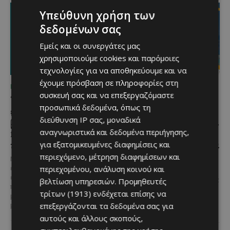
Υπεύθυνη χρήση των
δεδομένων σας
Εμείς και οι συνεργάτες μας
χρησιμοποιούμε cookies και παρόμοιες
τεχνολογίες για να αποθηκεύουμε και να
έχουμε πρόσβαση σε πληροφορίες στη
ΜΈΝΟΥΜΕ ΚΎΠΡΟ
ΜΈΝΟΥΜΕ ΚΎΠΡΟ
συσκευή σας και να επεξεργαζόμαστε
Τα Λεύκαρα
Το 10ο Φεστιβάλ
προσωπικά δεδομένα, όπως τη
ετοιμάζονται για μία
Αγροτικού Πολιτισμού
διεύθυνση IP σας, μοναδικά
βραδιά γεμάτη street
επιστρέφει στον Πρωταρά
food, μουσική και
με μουσική,
αναγνωριστικά και δεδομένα περιήγησης,
καλοκαιρινή διάθεση
παραδοσιακές γεύσεις και
για εξατομικευμένες διαφημίσεις και
πλούσιο πρόγραμμα
περιεχόμενο, μέτρηση διαφημίσεων και
Μία από τις πιο γευστικές
περιεχομένου, ανάλυση κοινού και
εκδηλώσεις του καλοκαιριού
Η κυπριακή παράδοση δίνει ξανά
επιστρέφει στα Λεύκαρα,
ραντεβού στον Πρωταρά, καθώς
βελτίωση υπηρεσιών.
Προμηθευτές
προσκαλώντας μικρούς και
το 10ο Φεστιβάλ Αγροτικού
τρίτων (1913)
ενδέχεται επίσης να
μεγάλους να απολαύσουν
Πολιτισμού θα πραγματοποιηθεί
επεξεργάζονται τα δεδομένα σας για
μοναδικές...
στις 2...
αυτούς και άλλους σκοπούς,