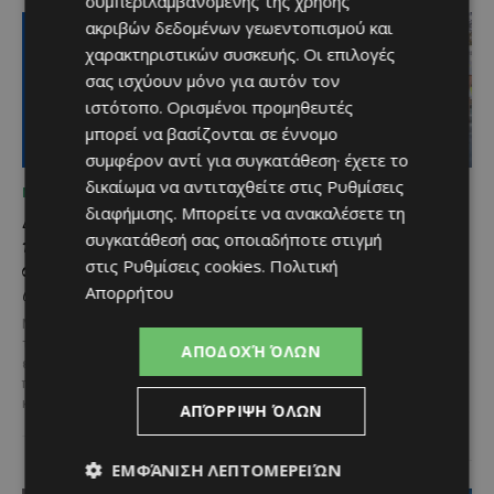
συμπεριλαμβανομένης της χρήσης
ακριβών δεδομένων γεωεντοπισμού και
χαρακτηριστικών συσκευής. Οι επιλογές
σας ισχύουν μόνο για αυτόν τον
ιστότοπο. Ορισμένοι προμηθευτές
μπορεί να βασίζονται σε έννομο
συμφέρον αντί για συγκατάθεση· έχετε το
δικαίωμα να αντιταχθείτε στις
Ρυθμίσεις
ΜΈΝΟΥΜΕ ΕΝΗΜΕΡΩΜΈΝΟΙ
ΜΈΝΟΥΜΕ ΕΝΗΜΕΡΩΜΈΝΟΙ
διαφήμισης
. Μπορείτε να ανακαλέσετε τη
Διεθνώς αναγνωρισμένα
Ξεκίνησε η
συγκατάθεσή σας οποιαδήποτε στιγμή
κρασιά στην κορυφαία
αντικατάσταση 100
σχέση ποιότητας-τιμής
χιλιομέτρων δικτύου
στις
Ρυθμίσεις cookies
.
Πολιτική
από τη Lidl Κύπρου
ύδρευσης στο κέντρο της
Απορρήτου
Λεμεσού
Με σφραγίδα ποιότητας από
τους Masters of Wine, η κάβα της
Έργο προϋπολογισμού €9,2 εκατ.
ΑΠΟΔΟΧΉ ΌΛΩΝ
εταιρείας συνδυάζει εξαιρετική
με συγχρηματοδότηση από την
ποικιλία, διεθνείς διακρίσεις
Ε.Ε. Με τελετή που
και...
πραγματοποιήθηκε το πρωί της
ΑΠΌΡΡΙΨΗ ΌΛΩΝ
Πέμπτης, 6 Αυγούστου...
ΕΜΦΆΝΙΣΗ ΛΕΠΤΟΜΕΡΕΙΏΝ