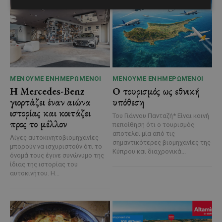
ΜΈΝΟΥΜΕ ΕΝΗΜΕΡΩΜΈΝΟΙ
ΜΈΝΟΥΜΕ ΕΝΗΜΕΡΩΜΈΝΟΙ
Η Mercedes-Benz
Ο τουρισμός ως εθνική
γιορτάζει έναν αιώνα
υπόθεση
ιστορίας και κοιτάζει
Του Γιάννου Πανταζή* Είναι κοινή
προς το μέλλον
πεποίθηση ότι ο τουρισμός
αποτελεί μία από τις
Λίγες αυτοκινητοβιομηχανίες
σημαντικότερες βιομηχανίες της
μπορούν να ισχυριστούν ότι το
Κύπρου και διαχρονικά...
όνομά τους έγινε συνώνυμο της
ίδιας της ιστορίας του
αυτοκινήτου. Η...