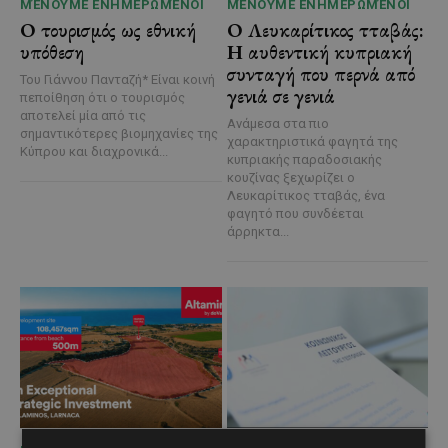
ΜΈΝΟΥΜΕ ΕΝΗΜΕΡΩΜΈΝΟΙ
ΜΈΝΟΥΜΕ ΕΝΗΜΕΡΩΜΈΝΟΙ
Ο τουρισμός ως εθνική
Ο Λευκαρίτικος τταβάς:
υπόθεση
Η αυθεντική κυπριακή
συνταγή που περνά από
Του Γιάννου Πανταζή* Είναι κοινή
γενιά σε γενιά
πεποίθηση ότι ο τουρισμός
αποτελεί μία από τις
Ανάμεσα στα πιο
σημαντικότερες βιομηχανίες της
χαρακτηριστικά φαγητά της
Κύπρου και διαχρονικά...
κυπριακής παραδοσιακής
κουζίνας ξεχωρίζει ο
Λευκαρίτικος τταβάς, ένα
φαγητό που συνδέεται
άρρηκτα...