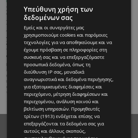
ΜΈΝΟΥΜΕ ΕΝΗΜΕΡΩΜΈΝΟΙ
ΜΈΝΟΥΜΕ ΕΝΗΜΕΡΩΜΈΝΟΙ
Εμβληματική
Επένδυση €31 εκατ. για
Υπεύθυνη χρήση των
Τουριστική Έκταση στην
εκσυγχρονισμό των
δεδομένων σας
Παραλιακή Ζώνη
Υπηρεσιών Κοινωνικής
Εμείς και οι συνεργάτες μας
Αλαμινού με
Ευημερίας
Αδειοδοτημένη
χρησιμοποιούμε cookies και παρόμοιες
Το έργο υλοποιείται στο πλαίσιο
Ξενοδοχειακή Ανάπτυξη
τεχνολογίες για να αποθηκεύουμε και να
του Προγράμματος Πολιτικής
και Πανοραμική Θέα της
Συνοχής «ΘΑΛΕΙΑ2021-2027», με
έχουμε πρόσβαση σε πληροφορίες στη
τη συγχρηματοδότησης της ΕΕ
Θάλασσας
συσκευή σας και να επεξεργαζόμαστε
Σε μία από τις...
προσωπικά δεδομένα, όπως τη
Μια εξαιρετικά σπάνια
επενδυτική ευκαιρία
διεύθυνση IP σας, μοναδικά
παρουσιάζεται στην παραλιακή
αναγνωριστικά και δεδομένα περιήγησης,
περιοχή του Αλαμινού, στην
για εξατομικευμένες διαφημίσεις και
επαρχία Λάρνακας. Πρόκειται
για τρία συνεχόμενα...
περιεχόμενο, μέτρηση διαφημίσεων και
περιεχομένου, ανάλυση κοινού και
βελτίωση υπηρεσιών.
Προμηθευτές
τρίτων (1913)
ενδέχεται επίσης να
επεξεργάζονται τα δεδομένα σας για
αυτούς και άλλους σκοπούς,