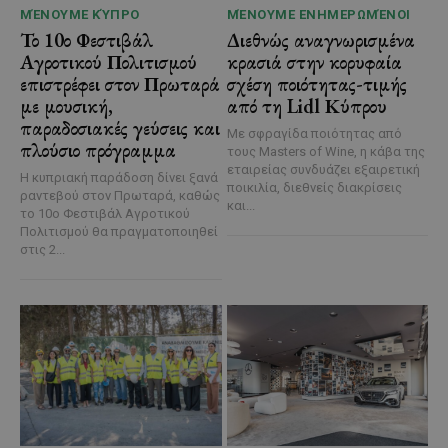
ΜΈΝΟΥΜΕ ΚΎΠΡΟ
ΜΈΝΟΥΜΕ ΕΝΗΜΕΡΩΜΈΝΟΙ
Το 10ο Φεστιβάλ
Διεθνώς αναγνωρισμένα
Αγροτικού Πολιτισμού
κρασιά στην κορυφαία
επιστρέφει στον Πρωταρά
σχέση ποιότητας-τιμής
με μουσική,
από τη Lidl Κύπρου
παραδοσιακές γεύσεις και
Με σφραγίδα ποιότητας από
πλούσιο πρόγραμμα
τους Masters of Wine, η κάβα της
εταιρείας συνδυάζει εξαιρετική
Η κυπριακή παράδοση δίνει ξανά
ποικιλία, διεθνείς διακρίσεις
ραντεβού στον Πρωταρά, καθώς
και...
το 10ο Φεστιβάλ Αγροτικού
Πολιτισμού θα πραγματοποιηθεί
στις 2...