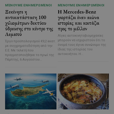
ΜΈΝΟΥΜΕ ΕΝΗΜΕΡΩΜΈΝΟΙ
ΜΈΝΟΥΜΕ ΕΝΗΜΕΡΩΜΈΝΟΙ
Ξεκίνησε η
Η Mercedes-Benz
αντικατάσταση 100
γιορτάζει έναν αιώνα
χιλιομέτρων δικτύου
ιστορίας και κοιτάζει
ύδρευσης στο κέντρο της
προς το μέλλον
Λεμεσού
Λίγες αυτοκινητοβιομηχανίες
μπορούν να ισχυριστούν ότι το
Έργο προϋπολογισμού €9,2 εκατ.
όνομά τους έγινε συνώνυμο της
με συγχρηματοδότηση από την
ίδιας της ιστορίας του
Ε.Ε. Με τελετή που
αυτοκινήτου. Η...
πραγματοποιήθηκε το πρωί της
Πέμπτης, 6 Αυγούστου...