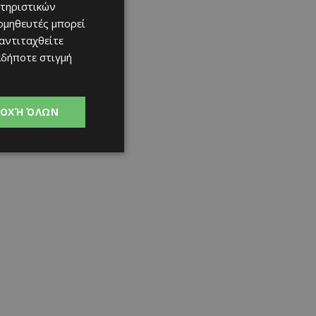
τηριστικών
ομηθευτές μπορεί
 αντιταχθείτε
αδήποτε στιγμή
ΟΧΉ ΌΛΩΝ