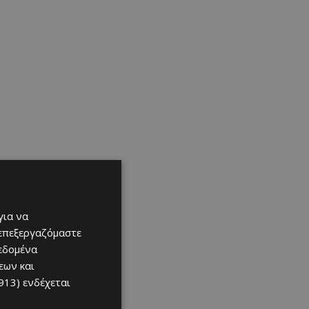
για να
 επεξεργαζόμαστε
δεδομένα
εων και
913)
ενδέχεται