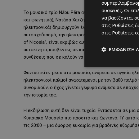
συμπεριλαμβανομ
συσκευής. Οι επ
Το μουσικό τρίο Nābu Pēra ανεβαίνει (ή μάλλον, γεμίζ
να βασίζονται σε
και φωνητικά), Νατάσα Χατζηανδρέου (βιμπράφωνο και 
στις
Ρυθμίσεις δ
ηλεκτρονικά) δημιουργούν ένα ηχητικό σύμπαν που παν
στις
Ρυθμίσεις c
αυτοσχεδιασμό, την ηλεκτρονική ατμόσφαιρα και τις μ
of Nicosia”, είναι ακριβώς αυτό που υπόσχεται: ένα η
ΕΜΦΆΝΙΣΗ 
αυτοκίνητα, κουβέντες σε καφενεία, κωδωνοκρουσίες,
συνθέσεις που σε καλούν να «ακούσεις» την πρωτεύουσ
Φανταστείτε: μέσα στο μουσείο, ανάμεσα σε αγγεία ηλι
ηλεκτρονικοί παλμοί ανακατεμένοι με τον βαθύ παλμό 
συνομιλούν, ο ήχος γίνεται γέφυρα ανάμεσα σε εποχέ
την ιστορία της.
Η εκδήλωση αυτή δεν είναι τυχαία. Εντάσσεται σε μια
Κυπριακό Μουσείο πιο προσιτό και ζωντανό. Γι’ αυτό κ
τις 20:00 – μια όμορφη ευκαιρία για βραδινές εξορμήσε