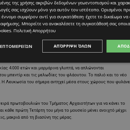
ένης της χρήσης ακριβών δεδομένων γεωεντοπισμού και χαρακ
ιλογές σας ισχύουν μόνο για αυτόν τον ιστότοπο. Ορισμένοι πρ
ει με ήχους) τον χώρο του μουσείου. Οι Σάββας Θωμάς (μπεντίρ
 έννομο συμφέρον αντί για συγκατάθεση· έχετε το δικαίωμα να
κρουστά) και Δημήτρης Γιασεμίδης (φλάουτο, sylphyo και
ιαφήμισης
. Μπορείτε να ανακαλέσετε τη συγκατάθεσή σας οποι
τρεύει τη σύγχρονη κλασική μουσική, τον ελεύθερο
ookies
.
Πολιτική Απορρήτου
εσογειακές παραδόσεις. Το signature έργο τους, το “Soundscapes
χητικό χάρτη της Λευκωσίας. Οι καθημερινοί θόρυβοι της πόλης –
ΛΕΠΤΟΜΕΡΕΙΏΝ
ΑΠΌΡΡΙΨΗ ΌΛΩΝ
ΑΠΟΔ
 αεράκια στα στενά – μεταμορφώνονται σε ατμοσφαιρικές
α με νέα αυτιά.
κίας 4.000 ετών και μαρμάρινα γλυπτά, να απλώνονται
του μπεντίρ και τις μελωδίες του φλάουτου. Το παλιό και το νέο
ς. Η Λευκωσία του σήμερα αντηχεί μέσα στους χώρους που φυλάνε
 σειρά πρωτοβουλιών του Τμήματος Αρχαιοτήτων για να κάνει το
αι κάθε πρώτη Τετάρτη του μήνα το μουσείο μένει ανοιχτό μέχρι
ις, μακριά από τη βιασύνη της μέρας.