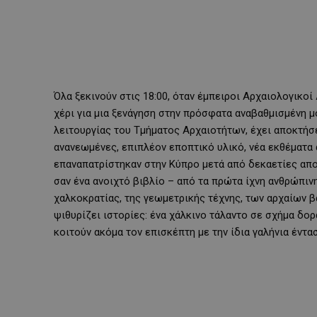
Όλα ξεκινούν στις 18:00, όταν έμπειροι Αρχαιολογικο
χέρι για μια ξενάγηση στην πρόσφατα αναβαθμισμένη μ
λειτουργίας του Τμήματος Αρχαιοτήτων, έχει αποκτήσε
ανανεωμένες, επιπλέον εποπτικό υλικό, νέα εκθέματα
επαναπατρίστηκαν στην Κύπρο μετά από δεκαετίες απο
σαν ένα ανοιχτό βιβλίο – από τα πρώτα ίχνη ανθρώπινη
χαλκοκρατίας, της γεωμετρικής τέχνης, των αρχαίων β
ψιθυρίζει ιστορίες: ένα χάλκινο τάλαντο σε σχήμα δο
κοιτούν ακόμα τον επισκέπτη με την ίδια γαλήνια έντασ