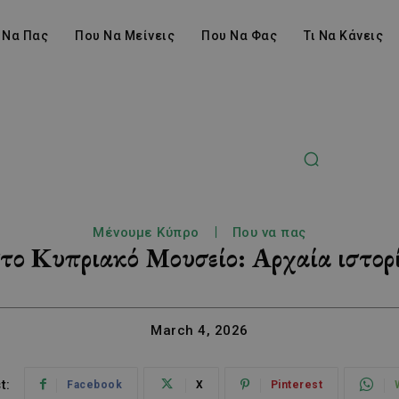
 Να Πας
Που Να Μείνεις
Που Να Φας
Τι Να Κάνεις
Μένουμε Κύπρο
Που να πας
το Κυπριακό Μουσείο: Αρχαία ιστορί
March 4, 2026
t:
Facebook
X
Pinterest