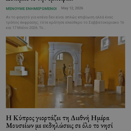
May 12, 2026
ΜΈΝΟΥΜΕ ΕΝΗΜΕΡΩΜΈΝΟΙ
Αν το φαγητό για εσένα δεν είναι απλώς επιβίωση αλλά ένας
τρόπος έκφρασης, τότε κράτησε ελεύθερο το Σαββατοκύριακο 16
και 17 Μαΐου 2026. Το...
Η Κύπρος γιορτάζει τη Διεθνή Ημέρα
Μουσείων με εκδηλώσεις σε όλο το νησί