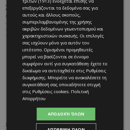
τρίτων (1913)
ενδέχεται επίσης να
χρόνια λειτουργίας!
επεξεργάζονται τα δεδομένα σας για
αυτούς και άλλους σκοπούς,
May 11, 2026
ΜΈΝΟΥΜΕ ΕΝΗΜΕΡΩΜΈΝΟΙ
συμπεριλαμβανομένης της χρήσης
Το καλοκαίρι πλησιάζει και το πολυβραβευμένο WaterWorld
ακριβών δεδομένων γεωεντοπισμού και
WaterPark υποδέχεται και φέτος μικρούς και μεγάλους επισκέπτες
χαρακτηριστικών συσκευής. Οι επιλογές
από όλο τον κόσμο, έχοντας ήδη ξεκινήσει τη λειτουργία...
σας ισχύουν μόνο για αυτόν τον
ιστότοπο. Ορισμένοι προμηθευτές
μπορεί να βασίζονται σε έννομο
συμφέρον αντί για συγκατάθεση· έχετε το
δικαίωμα να αντιταχθείτε στις
Ρυθμίσεις
διαφήμισης
. Μπορείτε να ανακαλέσετε τη
συγκατάθεσή σας οποιαδήποτε στιγμή
στις
Ρυθμίσεις cookies
.
Πολιτική
Απορρήτου
ΑΠΟΔΟΧΉ ΌΛΩΝ
8ο Διεθνές Φεστιβάλ Ακορντεόν Κύπρου
ΑΠΌΡΡΙΨΗ ΌΛΩΝ