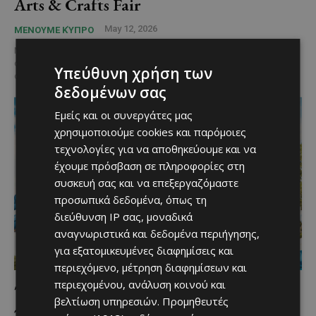
Arts & Crafts Fair
May 12, 2026
ΜΈΝΟΥΜΕ ΚΎΠΡΟ
Μια ολόκληρη μέρα γεμάτη δημιουργία, μουσική και όμορφες
στιγμές μάς περιμένει το Σάββατο 16 Μαΐου στο Technopolis 20, το
Υπεύθυνη χρήση των
οποίο ανοίγει τον καταπράσινο κήπο...
δεδομένων σας
Εμείς και οι συνεργάτες μας
χρησιμοποιούμε cookies και παρόμοιες
τεχνολογίες για να αποθηκεύουμε και να
έχουμε πρόσβαση σε πληροφορίες στη
συσκευή σας και να επεξεργαζόμαστε
προσωπικά δεδομένα, όπως τη
διεύθυνση IP σας, μοναδικά
αναγνωριστικά και δεδομένα περιήγησης,
για εξατομικευμένες διαφημίσεις και
περιεχόμενο, μέτρηση διαφημίσεων και
περιεχομένου, ανάλυση κοινού και
Το WaterWorld WaterPark ανοίγει τις
βελτίωση υπηρεσιών.
Προμηθευτές
πύλες του για τη νέα σεζόν και γιορτάζει 30