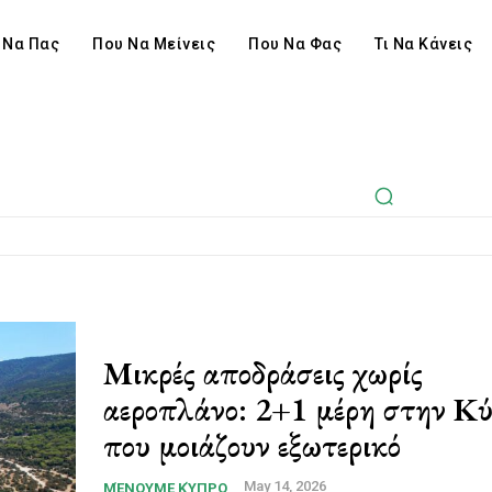
 Να Πας
Που Να Μείνεις
Που Να Φας
Τι Να Κάνεις
Μικρές αποδράσεις χωρίς
αεροπλάνο: 2+1 μέρη στην Κ
που μοιάζουν εξωτερικό
May 14, 2026
ΜΈΝΟΥΜΕ ΚΎΠΡΟ