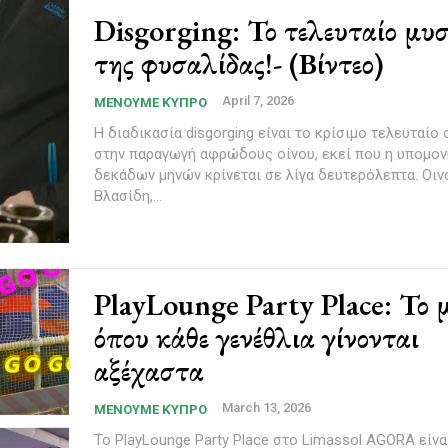
Disgorging: Το τελευταίο μυ
της φυσαλίδας!- (Βίντεο)
April 7, 2026
ΜΈΝΟΥΜΕ ΚΎΠΡΟ
Η διαδικασία disgorging είναι το κρίσιμο τελευταίο
στην παραγωγή αφρώδους οίνου, εκεί που η υπομον
δεκάδων μηνών κρίνεται σε λίγα δευτερόλεπτα. Οινοποιείο
Βλασίδη,...
PlayLounge Party Place: Το 
όπου κάθε γενέθλια γίνονται
αξέχαστα
March 13, 2026
ΜΈΝΟΥΜΕ ΚΎΠΡΟ
Το PlayLounge Party Place στο Limassol AGORA είνα