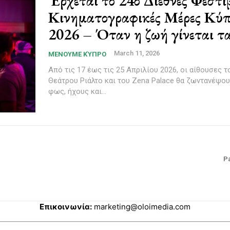
Έρχεται το 24ο Διεθνές Φεστ
Κινηματογραφικές Μέρες Κύπ
2026 – Όταν η ζωή γίνεται τα
March 11, 2026
ΜΈΝΟΥΜΕ ΚΎΠΡΟ
Από τις 17 έως τις 25 Απριλίου 2026, οι αίθουσες τ
Θεάτρου Ριάλτο και του Zena Palace θα ζωντανέψου
φως, ήχους και...
Pa
Επικοινωνία:
marketing@oloimedia.com