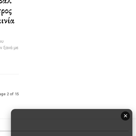
ιβάλ
ρος
ινία
ου
ν ξανά με
ge 2 of 15
✕