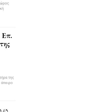
χώρος
ική
 Επ.
της
τήρα της
 άπειρο