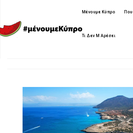
Μένουμε Κύπρο
Που
Τι Δεν Μ Αρέσει