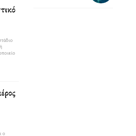
στικό
 στάδιο
ή
μέρος
ι ο