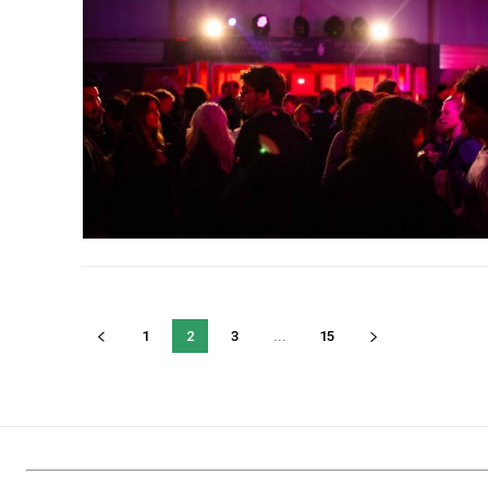
1
2
3
...
15