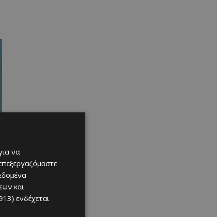
για να
 επεξεργαζόμαστε
δεδομένα
εων και
913)
ενδέχεται