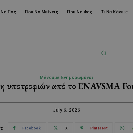
 Να Πας
Που Να Μείνεις
Που Να Φας
Τι Να Κάνεις
Μένουμε Ενημερωμένοι
η υποτροφιών από το ENAVSMA Fo
July 6, 2026
t:
Facebook
X
Pinterest