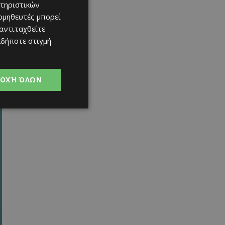
τηριστικών
ομηθευτές μπορεί
 αντιταχθείτε
αδήποτε στιγμή
ΟΧΉ ΌΛΩΝ