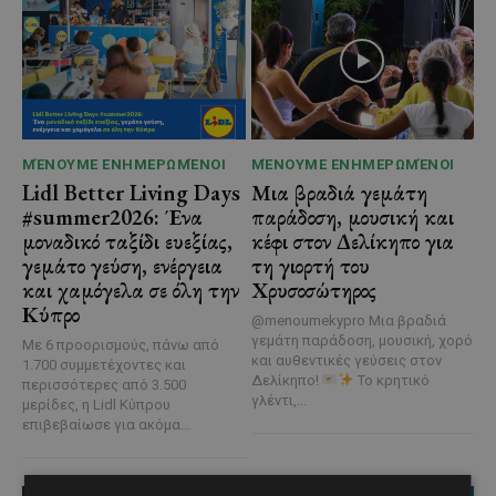
ΜΈΝΟΥΜΕ ΕΝΗΜΕΡΩΜΈΝΟΙ
ΜΈΝΟΥΜΕ ΕΝΗΜΕΡΩΜΈΝΟΙ
Lidl Better Living Days
Μια βραδιά γεμάτη
#summer2026: Ένα
παράδοση, μουσική και
μοναδικό ταξίδι ευεξίας,
κέφι στον Δελίκηπο για
γεμάτο γεύση, ενέργεια
τη γιορτή του
και χαμόγελα σε όλη την
Χρυσοσώτηρος
Κύπρο
@menoumekypro Μια βραδιά
γεμάτη παράδοση, μουσική, χορό
Με 6 προορισμούς, πάνω από
και αυθεντικές γεύσεις στον
1.700 συμμετέχοντες και
Δελίκηπο!
Το κρητικό
περισσότερες από 3.500
γλέντι,...
μερίδες, η Lidl Κύπρου
επιβεβαίωσε για ακόμα...