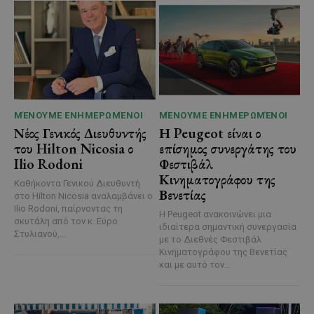
ΜΈΝΟΥΜΕ ΕΝΗΜΕΡΩΜΈΝΟΙ
ΜΈΝΟΥΜΕ ΕΝΗΜΕΡΩΜΈΝΟΙ
Νέος Γενικός Διευθυντής
Η Peugeot είναι ο
του Hilton Nicosia ο
επίσημος συνεργάτης του
Ilio Rodoni
Φεστιβάλ
Κινηματογράφου της
Καθήκοντα Γενικού Διευθυντή
Βενετίας
στο Hilton Nicosia αναλαμβάνει ο
Ilio Rodoni, παίρνοντας τη
Η Peugeot ανακοινώνει μια
σκυτάλη από τον κ. Εύρο
ιδιαίτερα σημαντική συνεργασία
Στυλιανού,...
με το Διεθνές Φεστιβάλ
Κινηματογράφου της Βενετίας
και με αυτό τον...