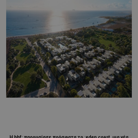
Η bbf: παρουσίασε πρόσφατα το :eden coast, μια νέα