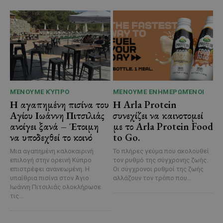
ΜΈΝΟΥΜΕ ΚΎΠΡΟ
ΜΈΝΟΥΜΕ ΕΝΗΜΕΡΩΜΈΝΟΙ
Η αγαπημένη πισίνα του
Η Arla Protein
Αγίου Ιωάννη Πιτσιλιάς
συνεχίζει να καινοτομεί
ανοίγει ξανά – Έτοιμη
με το Arla Protein Food
να υποδεχθεί το κοινό
to Go.
Μια αγαπημένη καλοκαιρινή
Το πλήρες γεύμα που ακολουθεί
επιλογή στην ορεινή Κύπρο
τον ρυθμό της σύγχρονης ζωής.
επιστρέφει ανανεωμένη. Η
Οι σύγχρονοι ρυθμοί της ζωής
υπαίθρια πισίνα στον Άγιο
αλλάζουν τον τρόπο που...
Ιωάννη Πιτσιλιάς ολοκλήρωσε
τις...