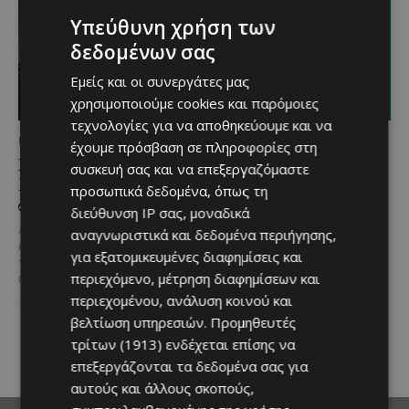
Υπεύθυνη χρήση των
δεδομένων σας
Εμείς και οι συνεργάτες μας
χρησιμοποιούμε cookies και παρόμοιες
τεχνολογίες για να αποθηκεύουμε και να
ΜΈΝΟΥΜΕ ΚΎΠΡΟ
ΜΈΝΟΥΜΕ ΚΎΠΡΟ
έχουμε πρόσβαση σε πληροφορίες στη
Βραδινή πεζοπορία στον
Τα Λεύκαρα
συσκευή σας και να επεξεργαζόμαστε
Μαχαιρά με τον σκύλο
ετοιμάζονται για μία
προσωπικά δεδομένα, όπως τη
σου και θέα τις Περσείδες
βραδιά γεμάτη street
διεύθυνση IP σας, μοναδικά
food, μουσική και
Αν αγαπάς τις βόλτες στη φύση
αναγνωριστικά και δεδομένα περιήγησης,
καλοκαιρινή διάθεση
και δεν αποχωρίζεσαι ποτέ τον
για εξατομικευμένες διαφημίσεις και
τετράποδο φίλο σου, τότε αυτή
Μία από τις πιο γευστικές
περιεχόμενο, μέτρηση διαφημίσεων και
η εμπειρία...
εκδηλώσεις του καλοκαιριού
περιεχομένου, ανάλυση κοινού και
επιστρέφει στα Λεύκαρα,
προσκαλώντας μικρούς και
βελτίωση υπηρεσιών.
Προμηθευτές
μεγάλους να απολαύσουν
τρίτων (1913)
ενδέχεται επίσης να
μοναδικές...
επεξεργάζονται τα δεδομένα σας για
αυτούς και άλλους σκοπούς,