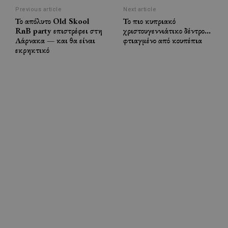
Previous article
Next article
Το απόλυτο Old Skool
Το πιο κυπριακό
RnB party επιστρέφει στη
χριστουγεννιάτικο δέντρο…
Λάρνακα — και θα είναι
φτιαγμένο από κουπέπια
εκρηκτικό