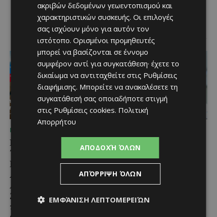
ακριβών δεδομένων γεωεντοπισμού και
Λευκαρίτικος τταβάς, ένα
φαγητό που συνδέεται
χαρακτηριστικών συσκευής. Οι επιλογές
άρρηκτα...
σας ισχύουν μόνο για αυτόν τον
ιστότοπο. Ορισμένοι προμηθευτές
μπορεί να βασίζονται σε έννομο
συμφέρον αντί για συγκατάθεση· έχετε το
δικαίωμα να αντιταχθείτε στις
Ρυθμίσεις
διαφήμισης
. Μπορείτε να ανακαλέσετε τη
συγκατάθεσή σας οποιαδήποτε στιγμή
στις
Ρυθμίσεις cookies
.
Πολιτική
Απορρήτου
ΜΈΝΟΥΜΕ ΕΝΗΜΕΡΩΜΈΝΟΙ
ΜΈΝΟΥΜΕ ΕΝΗΜΕΡΩΜΈΝΟΙ
Εμβληματική
Επένδυση €31 εκατ. για
ΑΠΟΔΟΧΉ ΌΛΩΝ
Τουριστική Έκταση στην
εκσυγχρονισμό των
Παραλιακή Ζώνη
Υπηρεσιών Κοινωνικής
Αλαμινού με
Ευημερίας
ΑΠΌΡΡΙΨΗ ΌΛΩΝ
Αδειοδοτημένη
Το έργο υλοποιείται στο πλαίσιο
Ξενοδοχειακή Ανάπτυξη
του Προγράμματος Πολιτικής
ΕΜΦΆΝΙΣΗ ΛΕΠΤΟΜΕΡΕΙΏΝ
και Πανοραμική Θέα της
Συνοχής «ΘΑΛΕΙΑ2021-2027», με
τη συγχρηματοδότησης της ΕΕ
Θάλασσας