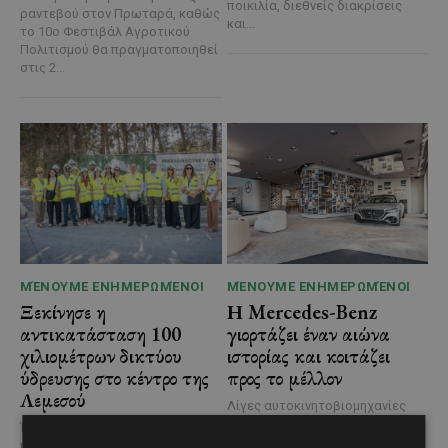
ποικιλία, διεθνείς διακρίσεις
ραντεβού στον Πρωταρά, καθώς
και...
το 10ο Φεστιβάλ Αγροτικού
Πολιτισμού θα πραγματοποιηθεί
στις 2...
ΜΈΝΟΥΜΕ ΕΝΗΜΕΡΩΜΈΝΟΙ
ΜΈΝΟΥΜΕ ΕΝΗΜΕΡΩΜΈΝΟΙ
Ξεκίνησε η
Η Mercedes-Benz
αντικατάσταση 100
γιορτάζει έναν αιώνα
χιλιομέτρων δικτύου
ιστορίας και κοιτάζει
ύδρευσης στο κέντρο της
προς το μέλλον
Λεμεσού
Λίγες αυτοκινητοβιομηχανίες
μπορούν να ισχυριστούν ότι το
Έργο προϋπολογισμού €9,2 εκατ.
όνομά τους έγινε συνώνυμο της
με συγχρηματοδότηση από την