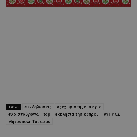
#εκδηλώσεις
#ξεχωριστή_εμπειρία
TAGS
#Χριστούγεννα
top
εκκλησια τησ κυπρου
ΚΥΠΡΟΣ
Μητρόπολη Ταμασού