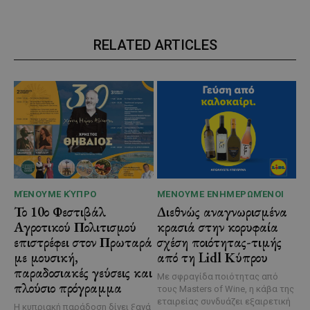
RELATED ARTICLES
ΜΈΝΟΥΜΕ ΚΎΠΡΟ
ΜΈΝΟΥΜΕ ΕΝΗΜΕΡΩΜΈΝΟΙ
Το 10ο Φεστιβάλ
Διεθνώς αναγνωρισμένα
Αγροτικού Πολιτισμού
κρασιά στην κορυφαία
επιστρέφει στον Πρωταρά
σχέση ποιότητας-τιμής
με μουσική,
από τη Lidl Κύπρου
παραδοσιακές γεύσεις και
Με σφραγίδα ποιότητας από
πλούσιο πρόγραμμα
τους Masters of Wine, η κάβα της
εταιρείας συνδυάζει εξαιρετική
Η κυπριακή παράδοση δίνει ξανά