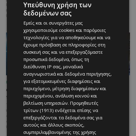
Υπεύθυνη χρήση των
ίδιας της ιστορίας του
Ε.Ε. Με τελετή που
αυτοκινήτου. Η...
πραγματοποιήθηκε το πρωί της
δεδομένων σας
Πέμπτης, 6 Αυγούστου...
Εμείς και οι συνεργάτες μας
χρησιμοποιούμε cookies και παρόμοιες
τεχνολογίες για να αποθηκεύουμε και να
έχουμε πρόσβαση σε πληροφορίες στη
συσκευή σας και να επεξεργαζόμαστε
προσωπικά δεδομένα, όπως τη
διεύθυνση IP σας, μοναδικά
αναγνωριστικά και δεδομένα περιήγησης,
για εξατομικευμένες διαφημίσεις και
ΜΈΝΟΥΜΕ ΕΝΗΜΕΡΩΜΈΝΟΙ
ΜΈΝΟΥΜΕ ΕΝΗΜΕΡΩΜΈΝΟΙ
περιεχόμενο, μέτρηση διαφημίσεων και
Ο τουρισμός ως εθνική
Ο Λευκαρίτικος τταβάς:
περιεχομένου, ανάλυση κοινού και
υπόθεση
Η αυθεντική κυπριακή
συνταγή που περνά από
βελτίωση υπηρεσιών.
Προμηθευτές
Του Γιάννου Πανταζή* Είναι κοινή
γενιά σε γενιά
τρίτων (1913)
ενδέχεται επίσης να
πεποίθηση ότι ο τουρισμός
αποτελεί μία από τις
επεξεργάζονται τα δεδομένα σας για
Ανάμεσα στα πιο
σημαντικότερες βιομηχανίες της
χαρακτηριστικά φαγητά της
αυτούς και άλλους σκοπούς,
Κύπρου και διαχρονικά...
κυπριακής παραδοσιακής
συμπεριλαμβανομένης της χρήσης
κουζίνας ξεχωρίζει ο