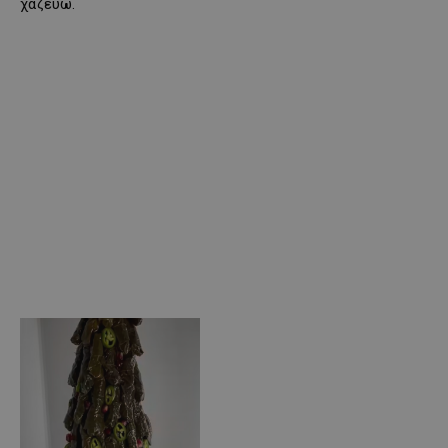
χαζεύω.