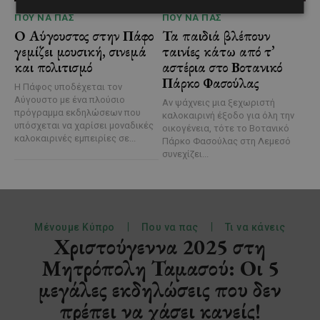
ΠΟΥ ΝΑ ΠΑΣ
ΠΟΥ ΝΑ ΠΑΣ
Ο Αύγουστος στην Πάφο
Τα παιδιά βλέπουν
γεμίζει μουσική, σινεμά
ταινίες κάτω από τ’
και πολιτισμό
αστέρια στο Βοτανικό
Πάρκο Φασούλας
Η Πάφος υποδέχεται τον
Αύγουστο με ένα πλούσιο
Αν ψάχνεις μια ξεχωριστή
πρόγραμμα εκδηλώσεων που
καλοκαιρινή έξοδο για όλη την
υπόσχεται να χαρίσει μοναδικές
οικογένεια, τότε το Βοτανικό
καλοκαιρινές εμπειρίες σε...
Πάρκο Φασούλας στη Λεμεσό
συνεχίζει...