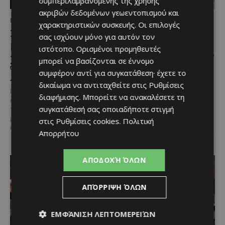
συμπεριλαμβανομένης της χρήσης
ακριβών δεδομένων γεωεντοπισμού και
ΜΈΝΟΥΜΕ ΕΝΗΜΕΡΩΜΈΝΟΙ
ΜΈΝΟΥΜΕ ΚΎΠΡΟ
χαρακτηριστικών συσκευής. Οι επιλογές
Συναγερμός στον Κόρνο
Road Trips στην Κύπρο
σας ισχύουν μόνο για αυτόν τον
μετά την πυρκαγιά –
#3: Η απόλυτη
ιστότοπο. Ορισμένοι προμηθευτές
«Δεν θα υπήρχε δρόμος
μονοήμερη διαδρομή στην
μπορεί να βασίζονται σε έννομο
διαφυγής», προειδοποιεί ο
Πάφο που πρέπει να
συμφέρον αντί για συγκατάθεση· έχετε το
Αντιδήμαρχος
κάνεις
δικαίωμα να αντιταχθείτε στις
Ρυθμίσεις
Για ακόμη μία φορά, μια
Η Πάφος είναι από τις επαρχίες
διαφήμισης
. Μπορείτε να ανακαλέσετε τη
ανθρώπινη απερισκεψία έφερε
που μπορείς να επισκεφθείς
συγκατάθεσή σας οποιαδήποτε στιγμή
την Κύπρο ένα βήμα πριν από μια
ξανά και ξανά χωρίς να τη
μεγάλη οικολογική
βαρεθείς. Μέσα...
στις
Ρυθμίσεις cookies
.
Πολιτική
καταστροφή....
Απορρήτου
ΑΠΟΔΟΧΉ ΌΛΩΝ
ΑΠΌΡΡΙΨΗ ΌΛΩΝ
ΕΜΦΆΝΙΣΗ ΛΕΠΤΟΜΕΡΕΙΏΝ