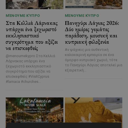
ΜΈΝΟΥΜΕ ΚΎΠΡΟ
ΜΈΝΟΥΜΕ ΚΎΠΡΟ
Στα Κελλιά Λάρνακας
Πανηγύρι Λάγιας 2026:
υπάρχει ένα ξεχωριστό
Δύο ημέρες γεμάτες
εκκλησιαστικό
παράδοση, μουσική και
συγκρότημα που αξίζει
κυπριακή φιλοξενία
να επισκεφθείς
Αν ψάχνεις μια αυθεντική
καλοκαιρινή εμπειρία σε ένα
@menoumekypro Στα Κελλιά
όμορφο κυπριακό χωριό, τότε
Λάρνακας υπάρχει ένα
το Πανηγύρι Λάγιας αποτελεί μια
ξεχωριστό εκκλησιαστικό
εξαιρετική...
συγκρότημα που αξίζει να
επισκεφθείς #VisitCyprus
#larnaca #churches...