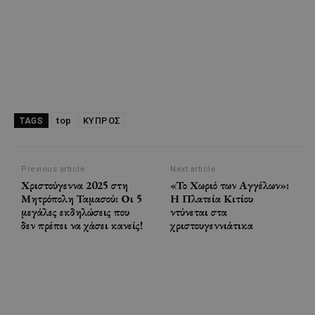
top
ΚΥΠΡΟΣ
TAGS
Previous article
Next article
Χριστούγεννα 2025 στη
«Το Χωριό των Αγγέλων»:
Μητρόπολη Ταμασού: Οι 5
Η Πλατεία Κιτίου
μεγάλες εκδηλώσεις που
ντύνεται στα
δεν πρέπει να χάσει κανείς!
χριστουγεννιάτικα