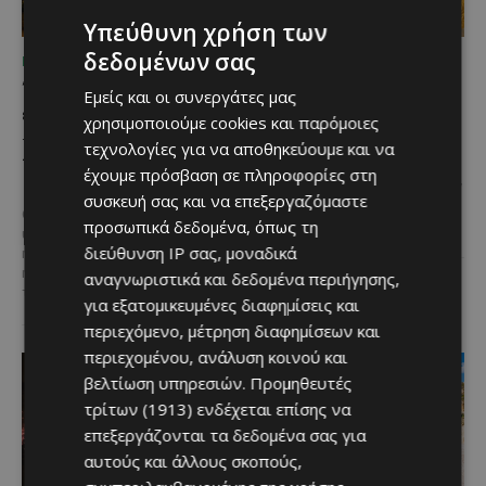
Υπεύθυνη χρήση των
δεδομένων σας
ΜΈΝΟΥΜΕ ΚΎΠΡΟ
ΜΈΝΟΥΜΕ ΚΎΠΡΟ
Το River Walk 2026
Στο χωριό, η αγάπη
Εμείς και οι συνεργάτες μας
επιστρέφει στη Λευκωσία
έρχεται μέσα σε τρεις
χρησιμοποιούμε cookies και παρόμοιες
– Ανακοινώθηκε η
σακούλες… με αυγά!
τεχνολογίες για να αποθηκεύουμε και να
ημερομηνία της μεγάλης
«Σε μια εποχή που οι
έχουμε πρόσβαση σε πληροφορίες στη
μουσικής γιορτής
περισσότεροι δεν γνωρίζουν καν
συσκευή σας και να επεξεργαζόμαστε
τον γείτονά τους, υπάρχουν
Οι φίλοι της μουσικής και των
προσωπικά δεδομένα, όπως τη
ακόμη χωριά όπου η ανθρωπιά...
υπαίθριων εκδηλώσεων μπορούν
διεύθυνση IP σας, μοναδικά
ήδη να σημειώσουν την
ημερομηνία στο ημερολόγιό
αναγνωριστικά και δεδομένα περιήγησης,
τους, καθώς...
για εξατομικευμένες διαφημίσεις και
περιεχόμενο, μέτρηση διαφημίσεων και
περιεχομένου, ανάλυση κοινού και
βελτίωση υπηρεσιών.
Προμηθευτές
τρίτων (1913)
ενδέχεται επίσης να
επεξεργάζονται τα δεδομένα σας για
αυτούς και άλλους σκοπούς,