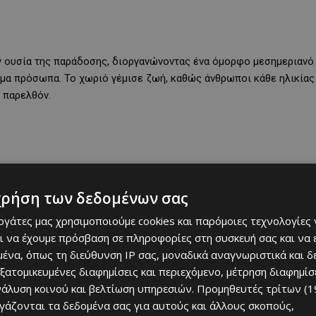
 ουσία της παράδοσης, διοργανώνοντας ένα όμορφο μεσημεριανό
ριμα πρόσωπα. Το χωριό γέμισε ζωή, καθώς άνθρωποι κάθε ηλικίας
ο παρελθόν.
χρήση των δεδομένων σας
εργάτες μας χρησιμοποιούμε cookies και παρόμοιες τεχνολογίες 
ι να έχουμε πρόσβαση σε πληροφορίες στη συσκευή σας και να
ένα, όπως τη διεύθυνση IP σας, μοναδικά αναγνωριστικά και 
τη μέρα, διατηρώντας ζωντανές μνήμες που περνούν από γενιά σε
εξατομικευμένες διαφημίσεις και περιεχόμενο, μέτρηση διαφημίσ
ι ξεχωριστό κυπριακό χρώμα στη γιορτή. Το
πλούσιο, αυθεντικό
νάλυση κοινού και βελτίωση υπηρεσιών.
Προμηθευτές τρίτων (1
πλήρωσε ιδανικά την εμπειρία, δημιουργώντας ένα
σκηνικό
ργάζονται τα δεδομένα σας για αυτούς και άλλους σκοπούς,