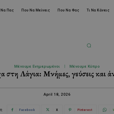
 Να Πας
Που Να Μείνεις
Που Να Φας
Τι Να Κάνεις
Μένουμε Ενημερωμένοι
Μένουμε Κύπρο
α στη Λάγια: Μνήμες, γεύσεις και άν
April 18, 2026
t:
Facebook
X
Pinterest