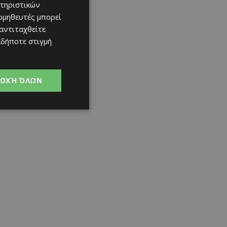
τηριστικών
ομηθευτές μπορεί
 αντιταχθείτε
αδήποτε στιγμή
ΟΧΉ ΌΛΩΝ