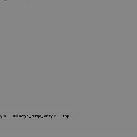
για
#Πάσχα_στην_Κύπρο
top