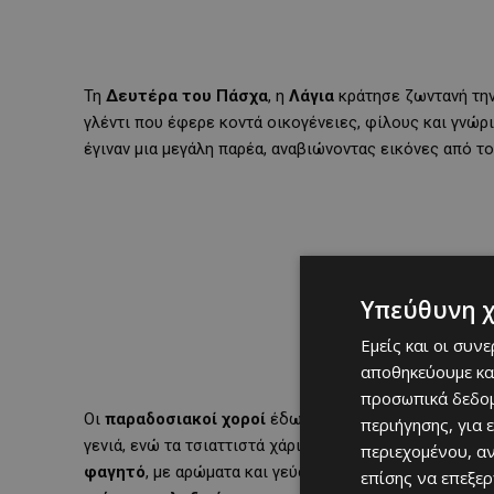
Τη
Δευτέρα του Πάσχα
, η
Λάγια
κράτησε ζωντανή την
γλέντι που έφερε κοντά οικογένειες, φίλους και γνώ
έγιναν μια μεγάλη παρέα, αναβιώνοντας εικόνες από τ
Υπεύθυνη 
Εμείς και οι συν
αποθηκεύουμε κα
προσωπικά δεδομ
Οι
παραδοσιακοί χοροί
έδωσαν ρυθμό και ζωντάνια σ
περιήγησης, για 
γενιά, ενώ τα τσιαττιστά χάρισαν αυθόρμητο γέλιο κα
περιεχομένου, α
φαγητό
, με αρώματα και γεύσεις του τόπου μας, συμ
επίσης να επεξε