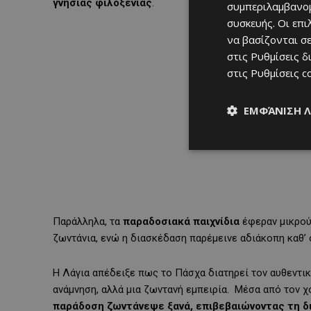
γνήσιας φιλοξενίας
.
συμπεριλαμβανομ
συσκευής. Οι επ
να βασίζονται σε
στις
Ρυθμίσεις δ
στις
Ρυθμίσεις c
ΕΜΦΆΝΙΣΗ 
Παράλληλα, τα
παραδοσιακά παιχνίδια
έφεραν μικρούς
ζωντάνια, ενώ η διασκέδαση παρέμεινε αδιάκοπη καθ’ ό
Η Λάγια απέδειξε πως το Πάσχα διατηρεί τον αυθεντι
ανάμνηση, αλλά μια ζωντανή εμπειρία. Μέσα από τον χ
παράδοση ζωντάνεψε ξανά, επιβεβαιώνοντας τη δι