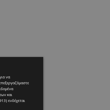
για να
 επεξεργαζόμαστε
δεδομένα
εων και
913)
ενδέχεται