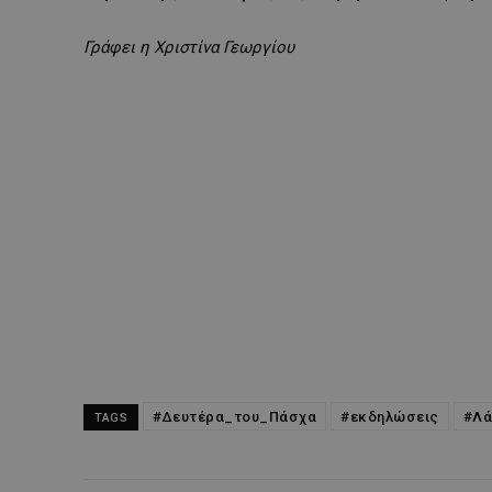
Γράφει η Χριστίνα Γεωργίου
#Δευτέρα_του_Πάσχα
#εκδηλώσεις
#Λά
TAGS