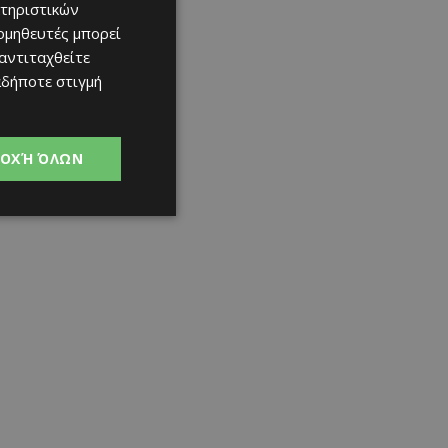
τηριστικών
ομηθευτές μπορεί
 αντιταχθείτε
αδήποτε στιγμή
ΟΧΉ ΌΛΩΝ