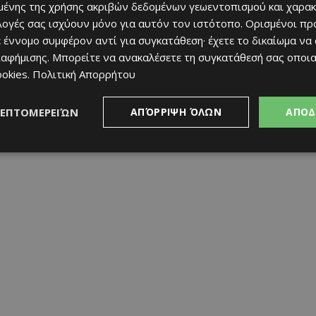
ένης της χρήσης ακριβών δεδομένων γεωεντοπισμού και χαρακ
ιλογές σας ισχύουν μόνο για αυτόν τον ιστότοπο. Ορισμένοι πρ
για βραδιές γεμάτες γεύση, μουσική και αυθεντική καλοκαιρινή
 έννομο συμφέρον αντί για συγκατάθεση· έχετε το δικαίωμα να
ιαφήμισης
. Μπορείτε να ανακαλέσετε τη συγκατάθεσή σας οποι
ookies
.
Πολιτική Απορρήτου
ΛΕΠΤΟΜΕΡΕΙΏΝ
ΑΠΌΡΡΙΨΗ ΌΛΩΝ
ΑΠΟΔ