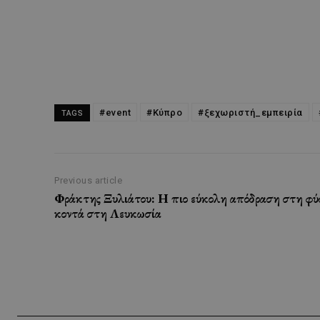
#event
#Κύπρο
#ξεχωριστή_εμπειρία
TAGS
Previous article
Φράκτης Ξυλιάτου: Η πιο εύκολη απόδραση στη φ
κοντά στη Λευκωσία