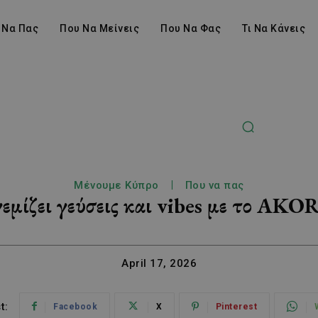
 Να Πας
Που Να Μείνεις
Που Να Φας
Τι Να Κάνεις
Μένουμε Κύπρο
Που να πας
μίζει γεύσεις και vibes με το AKO
April 17, 2026
t:
Facebook
X
Pinterest