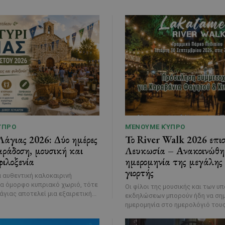
ΎΠΡΟ
ΜΈΝΟΥΜΕ ΚΎΠΡΟ
Λάγιας 2026: Δύο ημέρες
Το River Walk 2026 επισ
ράδοση, μουσική και
Λευκωσία – Ανακοινώθη
ιλοξενία
ημερομηνία της μεγάλης
γιορτής
α αυθεντική καλοκαιρινή
να όμορφο κυπριακό χωριό, τότε
Οι φίλοι της μουσικής και των υ
γιας αποτελεί μια εξαιρετική...
εκδηλώσεων μπορούν ήδη να ση
ημερομηνία στο ημερολόγιό τους