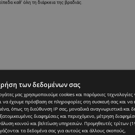
ίπεδα καθ’ όλη τη διάρκεια της βραδιάς.
χρήση των δεδομένων σας
εργάτες μας χρησιμοποιούμε cookies και παρόμοιες τεχνολογίες 
ένα σκηνικό γεμάτο ενέργεια, χορό και καλοκαιρινά vibes, από τις
ι να έχουμε πρόσβαση σε πληροφορίες στη συσκευή σας και να
ένα, όπως τη διεύθυνση IP σας, μοναδικά αναγνωριστικά και 
εξατομικευμένες διαφημίσεις και περιεχόμενο, μέτρηση διαφημίσ
 — είναι η νέα αγαπημένη συνήθεια της πόλης. Με
νάλυση κοινού και βελτίωση υπηρεσιών.
Προμηθευτές τρίτων (1
 & 30 Μαΐου και 13 & 27 Ιουνίου), τα Σάββατα στη Λευκωσία
ργάζονται τα δεδομένα σας για αυτούς και άλλους σκοπούς,