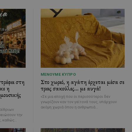
ΜΈΝΟΥΜΕ ΚΎΠΡΟ
τρέφει στη
Στο χωριό, η αγάπη έρχεται μέσα σε
κε η
τρεις σακούλες… με αυγά!
 μουσικής
«Σε μια εποχή που οι περισσότεροι δεν
γνωρίζουν καν τον γείτονά τους, υπάρχουν
ακόμη χωριά όπου η ανθρωπιά...
παίθριων
μειώσουν την
, καθώς...