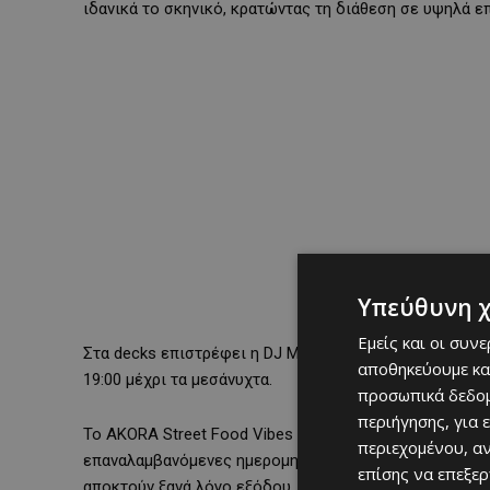
ιδανικά το σκηνικό, κρατώντας τη διάθεση σε υψηλά επ
Υπεύθυνη 
Εμείς και οι συν
Στα decks επιστρέφει η DJ Maria_N, δίνοντας ρυθμό σε 
αποθηκεύουμε κα
19:00 μέχρι τα μεσάνυχτα.
προσωπικά δεδομ
περιήγησης, για 
Το AKORA Street Food Vibes δεν είναι απλώς ένα event
περιεχομένου, α
επαναλαμβανόμενες ημερομηνίες κάθε 15 ημέρες (2, 16
επίσης να επεξε
αποκτούν ξανά λόγο εξόδου.