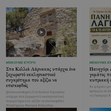
ΜΈΝΟΥΜΕ ΚΎΠΡΟ
ΜΈΝΟΥΜΕ Κ
Στα Κελλιά Λάρνακας υπάρχει ένα
Πανηγύρι 
ξεχωριστό εκκλησιαστικό
γεμάτες πα
συγκρότημα που αξίζει να
κυπριακή φ
επισκεφθείς
Αν ψάχνεις μι
εμπειρία σε έ
@menoumekypro Στα Κελλιά Λάρνακας
το Πανηγύρι Λά
υπάρχει ένα ξεχωριστό εκκλησιαστικό
συγκρότημα που αξίζει να επισκεφθείς
#VisitCyprus #larnaca #churches...