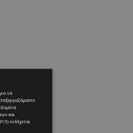
για να
 επεξεργαζόμαστε
δεδομένα
εων και
913)
ενδέχεται