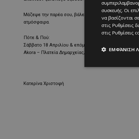
συμπεριλαμβανομ
συσκευής. Οι επ
Μάζεψε την παρέα σου, βάλε κάτι άνετο και ετοιμάσου 
να βασίζονται σε
ατμόσφαιρα.
στις
Ρυθμίσεις δ
στις
Ρυθμίσεις c
Πότε & Πού:
Σάββατο 18 Απριλίου & επόμενες ημερομηνίες
ΕΜΦΆΝΙΣΗ 
Akora – Πλατεία Δημαρχείας, 1016 Λευκωσία
Κατερίνα Χριστοφή