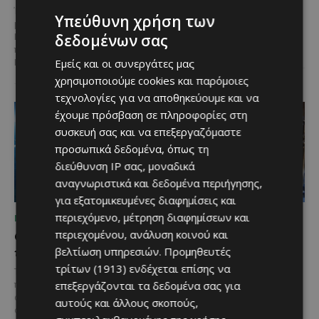
μπορούν να ισχυριστούν ότι το
Έργο προϋπολογισμού €9,2 εκατ.
Υπεύθυνη χρήση των
όνομά τους έγινε συνώνυμο της
με συγχρηματοδότηση από την
ίδιας της ιστορίας του
δεδομένων σας
Ε.Ε. Με τελετή που
αυτοκινήτου. Η...
πραγματοποιήθηκε το πρωί της
Εμείς και οι συνεργάτες μας
Πέμπτης, 6 Αυγούστου...
χρησιμοποιούμε cookies και παρόμοιες
τεχνολογίες για να αποθηκεύουμε και να
έχουμε πρόσβαση σε πληροφορίες στη
συσκευή σας και να επεξεργαζόμαστε
προσωπικά δεδομένα, όπως τη
διεύθυνση IP σας, μοναδικά
αναγνωριστικά και δεδομένα περιήγησης,
για εξατομικευμένες διαφημίσεις και
περιεχόμενο, μέτρηση διαφημίσεων και
ΜΈΝΟΥΜΕ ΕΝΗΜΕΡΩΜΈΝΟΙ
ΜΈΝΟΥΜΕ ΕΝΗΜΕΡΩΜΈΝΟΙ
Ο τουρισμός ως εθνική
περιεχομένου, ανάλυση κοινού και
Ο Λευκαρίτικος τταβάς:
υπόθεση
Η αυθεντική κυπριακή
βελτίωση υπηρεσιών.
Προμηθευτές
συνταγή που περνά από
τρίτων (1913)
ενδέχεται επίσης να
Του Γιάννου Πανταζή* Είναι κοινή
γενιά σε γενιά
επεξεργάζονται τα δεδομένα σας για
πεποίθηση ότι ο τουρισμός
αποτελεί μία από τις
αυτούς και άλλους σκοπούς,
Ανάμεσα στα πιο
σημαντικότερες βιομηχανίες της
χαρακτηριστικά φαγητά της