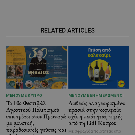
RELATED ARTICLES
ΜΈΝΟΥΜΕ ΚΎΠΡΟ
ΜΈΝΟΥΜΕ ΕΝΗΜΕΡΩΜΈΝΟΙ
Το 10ο Φεστιβάλ
Διεθνώς αναγνωρισμένα
Αγροτικού Πολιτισμού
κρασιά στην κορυφαία
επιστρέφει στον Πρωταρά
σχέση ποιότητας-τιμής
με μουσική,
από τη Lidl Κύπρου
παραδοσιακές γεύσεις και
Με σφραγίδα ποιότητας από