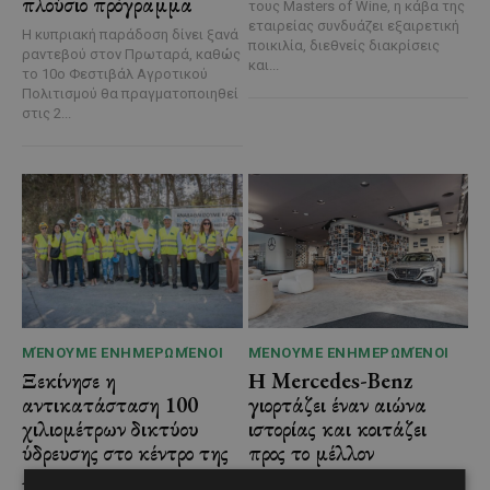
πλούσιο πρόγραμμα
τους Masters of Wine, η κάβα της
εταιρείας συνδυάζει εξαιρετική
Η κυπριακή παράδοση δίνει ξανά
ποικιλία, διεθνείς διακρίσεις
ραντεβού στον Πρωταρά, καθώς
και...
το 10ο Φεστιβάλ Αγροτικού
Πολιτισμού θα πραγματοποιηθεί
στις 2...
ΜΈΝΟΥΜΕ ΕΝΗΜΕΡΩΜΈΝΟΙ
ΜΈΝΟΥΜΕ ΕΝΗΜΕΡΩΜΈΝΟΙ
Ξεκίνησε η
Η Mercedes-Benz
αντικατάσταση 100
γιορτάζει έναν αιώνα
χιλιομέτρων δικτύου
ιστορίας και κοιτάζει
ύδρευσης στο κέντρο της
προς το μέλλον
Λεμεσού
Λίγες αυτοκινητοβιομηχανίες