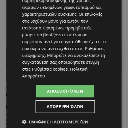
συμπεριλαμβανομένης της χρήσης
Κύπρου και διαχρονικά...
κυπριακής παραδοσιακής
ακριβών δεδομένων γεωεντοπισμού και
κουζίνας ξεχωρίζει ο
χαρακτηριστικών συσκευής. Οι επιλογές
Λευκαρίτικος τταβάς, ένα
φαγητό που συνδέεται
σας ισχύουν μόνο για αυτόν τον
άρρηκτα...
ιστότοπο. Ορισμένοι προμηθευτές
μπορεί να βασίζονται σε έννομο
συμφέρον αντί για συγκατάθεση· έχετε το
δικαίωμα να αντιταχθείτε στις
Ρυθμίσεις
διαφήμισης
. Μπορείτε να ανακαλέσετε τη
συγκατάθεσή σας οποιαδήποτε στιγμή
στις
Ρυθμίσεις cookies
.
Πολιτική
Απορρήτου
ΜΈΝΟΥΜΕ ΕΝΗΜΕΡΩΜΈΝΟΙ
ΜΈΝΟΥΜΕ ΕΝΗΜΕΡΩΜΈΝΟΙ
ΑΠΟΔΟΧΉ ΌΛΩΝ
Εμβληματική
Επένδυση €31 εκατ. για
Τουριστική Έκταση στην
εκσυγχρονισμό των
Παραλιακή Ζώνη
Υπηρεσιών Κοινωνικής
ΑΠΌΡΡΙΨΗ ΌΛΩΝ
Αλαμινού με
Ευημερίας
Αδειοδοτημένη
ΕΜΦΆΝΙΣΗ ΛΕΠΤΟΜΕΡΕΙΏΝ
Το έργο υλοποιείται στο πλαίσιο
Ξενοδοχειακή Ανάπτυξη
του Προγράμματος Πολιτικής