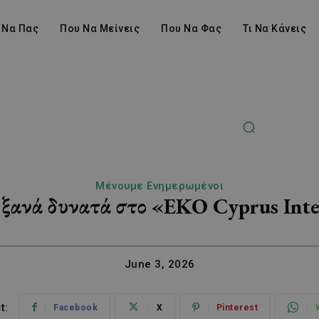
 Να Πας
Που Να Μείνεις
Που Να Φας
Τι Να Κάνεις
Μένουμε Ενημερωμένοι
 ξανά δυνατά στο «EKO Cyprus Inte
June 3, 2026
t:
Facebook
X
Pinterest