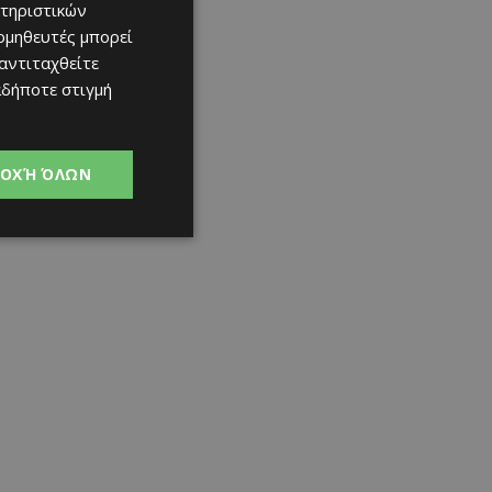
τηριστικών
ομηθευτές μπορεί
 αντιταχθείτε
αδήποτε στιγμή
ΟΧΉ ΌΛΩΝ