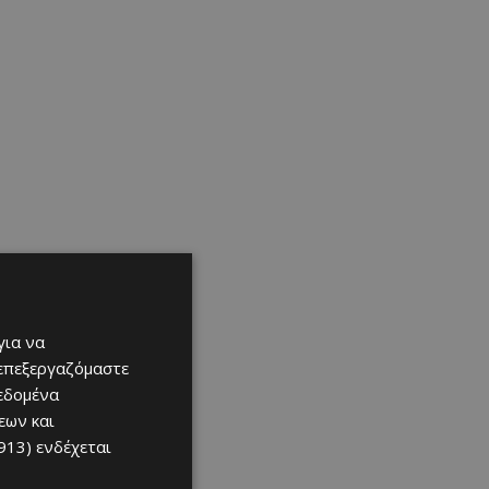
για να
 επεξεργαζόμαστε
δεδομένα
εων και
913)
ενδέχεται