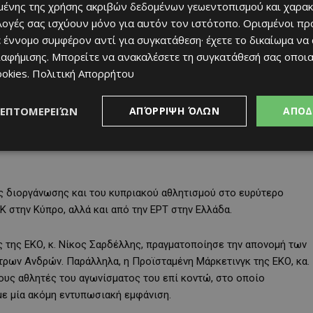
ένης της χρήσης ακριβών δεδομένων γεωεντοπισμού και χαρακ
ιλογές σας ισχύουν μόνο για αυτόν τον ιστότοπο. Ορισμένοι πρ
 έννομο συμφέρον αντί για συγκατάθεση· έχετε το δικαίωμα να
 Ελένα Κουλιτσένκο και Ιωσήφ Κεσίδης, μαζί με άλλους
ιαφήμισης
. Μπορείτε να ανακαλέσετε τη συγκατάθεσή σας οποι
 και το εξωτερικό, προσέφεραν αγώνες υψηλού επιπέδου και
ookies
.
Πολιτική Απορρήτου
ΛΕΠΤΟΜΕΡΕΙΏΝ
ΑΠΌΡΡΙΨΗ ΌΛΩΝ
ΑΠΟΔ
 που ήταν η πέμπτη συνεχόμενη, καταγράφηκαν συνολικά οκτώ (8)
νό με θέαμα παγκόσμιας κλάσης, που ανέδειξε τις αξίες του
ς διοργάνωσης και του κυπριακού αθλητισμού στο ευρύτερο
Κ στην Κύπρο, αλλά και από την ΕΡΤ στην Ελλάδα.
ς της ΕΚΟ, κ. Νίκος Σαρδέλλης, πραγματοποίησε την απονομή των
τρων Ανδρών. Παράλληλα, η Προϊσταμένη Μάρκετινγκ της ΕΚΟ, κα.
ους αθλητές του αγωνίσματος του επί κοντώ, στο οποίο
ε μία ακόμη εντυπωσιακή εμφάνιση.