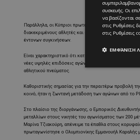
συμπεριλαμβανομ
συσκευής. Οι επ
να βασίζονται σε
Παράλληλα, οι Κύπριοι πρωταθλητές Μίλαν Τράικοβιτς,
στις
Ρυθμίσεις δ
διακεκριμένους αθλητές και αθλήτριες από την Κύπρο
στις
Ρυθμίσεις c
έντονων συγκινήσεων.
ΕΜΦΆΝΙΣΗ 
Είναι χαρακτηριστικό ότι κατά τη φετινή διοργάνωση,
νέες υψηλές επιδόσεις αγώνων, ανταμείβοντας το κοι
αθλητικού πνεύματος.
Καθοριστικής σημασίας για την περαιτέρω προβολή τη
κοινό, ήταν η ζωντανή μετάδοση των αγώνων από το ΡΙ
Στο πλαίσιο της διοργάνωσης, ο Εμπορικός Διευθυντή
μεταλλίων στους νικητές του αγωνίσματος των 200 μέ
Μαρίνα Τζιακούρη, απένειμε τα έπαθλα στους κορυφαί
πρωταγωνίστησε ο Ολυμπιονίκης Εμμανουήλ Καραλής μ