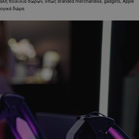
γάλη ποικιλία δώρων, όπως branded merchandise, gadgets, Apple
λογικά δώρα.