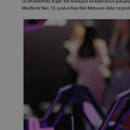
Οι επισκέπτες είχαν την ευκαιρία να κερδίσουν μια με
MacBook Neo 13, γυαλιά Ray-Ban Meta και άλλα τεχνο