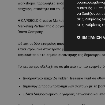
συμπεριλαμβανομ
workshops, παράλληλες εκδηλώσεις και συζητήσεις επι
συσκευής. Οι επ
επιχειρηματικότητα και το μέλλον των ψηφιακών εμπε
να βασίζονται σε
στις
Ρυθμίσεις δ
Η CAPSBOLD Creative Marketing Agency, και η τεχνολο
στις
Ρυθμίσεις c
Marketing Partner της διοργάνωσης, συνεχίζοντας για 
Doers Company.
ΕΜΦΆΝΙΣΗ 
Φέτος, οι δύο εταιρείες παρουσίασαν ένα κοινό διαδρασ
επικεντρώθηκε στον τρόπο με τον οποίο τα σύγχρονα 
περισσότερο στο σημείο συνάντησης της δημιουργικότ
Το περίπτερο εξελίχθηκε σε μία από τις πιο ενεργές
Διαδραστικό παιχνίδι Hidden Treasure Hunt σε οθό
Δημιουργία προσωποποιημένων σκίτσων με τη βοή
Ειδικά διαμορφωμένους χώρους networking και επ