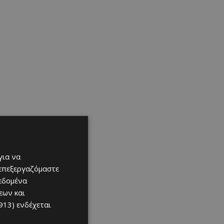
για να
 επεξεργαζόμαστε
δεδομένα
εων και
913)
ενδέχεται