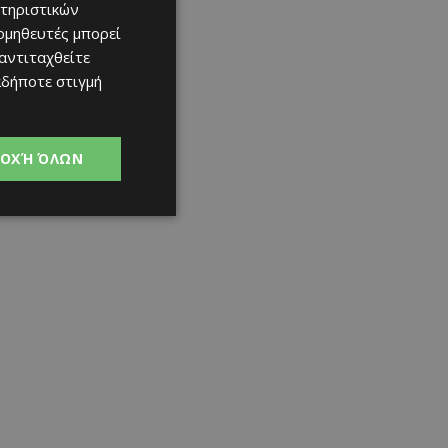
τηριστικών
ομηθευτές μπορεί
 αντιταχθείτε
αδήποτε στιγμή
ΟΧΉ ΌΛΩΝ