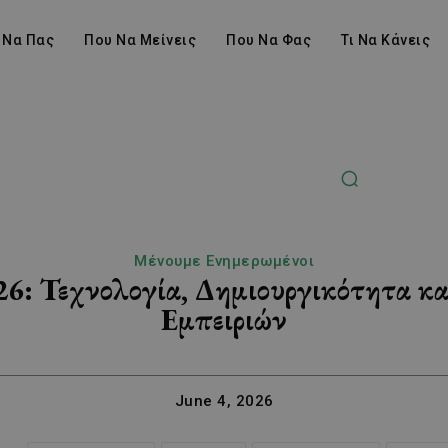
 Να Πας
Που Να Μείνεις
Που Να Φας
Τι Να Κάνεις
Μένουμε Ενημερωμένοι
26: Τεχνολογία, Δημιουργικότητα κ
Εμπειριών
June 4, 2026