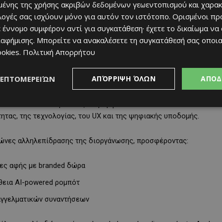
ένης της χρήσης ακριβών δεδομένων γεωεντοπισμού και χαρακ
κεντρωμένες στην καινοτομία, την τεχνολογία, την
ιλογές σας ισχύουν μόνο για αυτόν τον ιστότοπο. Ορισμένοι πρ
ιριών.
 έννομο συμφέρον αντί για συγκατάθεση· έχετε το δικαίωμα να
ιαφήμισης
. Μπορείτε να ανακαλέσετε τη συγκατάθεσή σας οποι
γική εταιρεία SPORTSOFT, συμμετείχε και φέτος ως Creative
ookies
.
Πολιτική Απορρήτου
τρίτη διαδοχική χρονιά τη μακροχρόνια συνεργασία της με την The
ΛΕΠΤΟΜΕΡΕΙΏΝ
ΑΠΌΡΡΙΨΗ ΌΛΩΝ
ΑΠΟΔ
τικό booth με θέμα: «Where Marketing Meets Digital». Η ιδέα
brands και οι εκδηλώσεις διαμορφώνονται ολοένα και
ητας, της τεχνολογίας, του UX και της ψηφιακής υποδομής.
 ζώνες αλληλεπίδρασης της διοργάνωσης, προσφέροντας:
νες αφής με branded δώρα
θεια AI-powered ρομπότ
αγγελματικών συναντήσεων