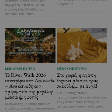
ξεχωριστό εκκλησιαστικό
εξαιρετική...
συγκρότημα που αξίζει να
επισκεφθείς #VisitCyprus
#larnaca #churches...
ΜΈΝΟΥΜΕ ΚΎΠΡΟ
ΜΈΝΟΥΜΕ ΚΎΠΡΟ
Το River Walk 2026
Στο χωριό, η αγάπη
επιστρέφει στη Λευκωσία
έρχεται μέσα σε τρεις
– Ανακοινώθηκε η
σακούλες… με αυγά!
ημερομηνία της μεγάλης
«Σε μια εποχή που οι
μουσικής γιορτής
περισσότεροι δεν γνωρίζουν καν
τον γείτονά τους, υπάρχουν
Οι φίλοι της μουσικής και των
ακόμη χωριά όπου η ανθρωπιά...
υπαίθριων εκδηλώσεων μπορούν