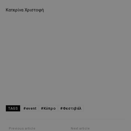
Κατερίνα Χριστοφή
#event
#Κύπρο
#Φεστιβάλ
TAGS
Previous article
Next article