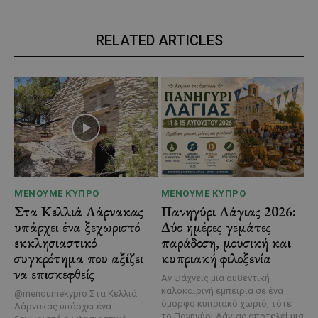
RELATED ARTICLES
ΜΈΝΟΥΜΕ ΚΎΠΡΟ
ΜΈΝΟΥΜΕ ΚΎΠΡΟ
Στα Κελλιά Λάρνακας
Πανηγύρι Λάγιας 2026:
υπάρχει ένα ξεχωριστό
Δύο ημέρες γεμάτες
εκκλησιαστικό
παράδοση, μουσική και
συγκρότημα που αξίζει
κυπριακή φιλοξενία
να επισκεφθείς
Αν ψάχνεις μια αυθεντική
καλοκαιρινή εμπειρία σε ένα
@menoumekypro Στα Κελλιά
όμορφο κυπριακό χωριό, τότε
Λάρνακας υπάρχει ένα
το Πανηγύρι Λάγιας αποτελεί μια