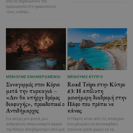
ήδη να σημειώσουν την
ημερομηνία στο ημερολόγιό
τους, καθώς...
ΜΈΝΟΥΜΕ ΕΝΗΜΕΡΩΜΈΝΟΙ
ΜΈΝΟΥΜΕ ΚΎΠΡΟ
Συναγερμός στον Κόρνο
Road Trips στην Κύπρο
μετά την πυρκαγιά –
#3: Η απόλυτη
«Δεν θα υπήρχε δρόμος
μονοήμερη διαδρομή στην
διαφυγής», προειδοποιεί ο
Πάφο που πρέπει να
Αντιδήμαρχος
κάνεις
Για ακόμη μία φορά, μια
Η Πάφος είναι από τις επαρχίες
ανθρώπινη απερισκεψία έφερε
που μπορείς να επισκεφθείς
την Κύπρο ένα βήμα πριν από μια
ξανά και ξανά χωρίς να τη