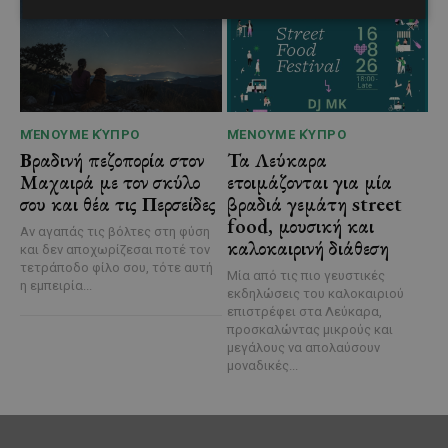
ΜΈΝΟΥΜΕ ΚΎΠΡΟ
ΜΈΝΟΥΜΕ ΚΎΠΡΟ
Βραδινή πεζοπορία στον
Τα Λεύκαρα
Μαχαιρά με τον σκύλο
ετοιμάζονται για μία
σου και θέα τις Περσείδες
βραδιά γεμάτη street
food, μουσική και
Αν αγαπάς τις βόλτες στη φύση
καλοκαιρινή διάθεση
και δεν αποχωρίζεσαι ποτέ τον
τετράποδο φίλο σου, τότε αυτή
Μία από τις πιο γευστικές
η εμπειρία...
εκδηλώσεις του καλοκαιριού
επιστρέφει στα Λεύκαρα,
προσκαλώντας μικρούς και
μεγάλους να απολαύσουν
μοναδικές...