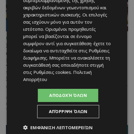
συμπεριλαμβανομένης της χρήσης
ακριβών δεδομένων γεωεντοπισμού και
χαρακτηριστικών συσκευής. Οι επιλογές
σας ισχύουν μόνο για αυτόν τον
ιστότοπο. Ορισμένοι προμηθευτές
μπορεί να βασίζονται σε έννομο
ΜΈΝΟΥΜΕ ΕΝΗΜΕΡΩΜΈΝΟΙ
ΜΈΝΟΥΜΕ ΕΝΗΜΕΡΩΜΈΝΟΙ
συμφέρον αντί για συγκατάθεση· έχετε το
Lidl Better Living Days
Μια βραδιά γεμάτη
δικαίωμα να αντιταχθείτε στις
Ρυθμίσεις
#summer2026: Ένα
παράδοση, μουσική και
διαφήμισης
. Μπορείτε να ανακαλέσετε τη
μοναδικό ταξίδι ευεξίας,
κέφι στον Δελίκηπο για
γεμάτο γεύση, ενέργεια
τη γιορτή του
συγκατάθεσή σας οποιαδήποτε στιγμή
και χαμόγελα σε όλη την
Χρυσοσώτηρος
στις
Ρυθμίσεις cookies
.
Πολιτική
Κύπρο
Απορρήτου
@menoumekypro Μια βραδιά
γεμάτη παράδοση, μουσική, χορό
Με 6 προορισμούς, πάνω από
και αυθεντικές γεύσεις στον
1.700 συμμετέχοντες και
ΑΠΟΔΟΧΉ ΌΛΩΝ
Δελίκηπο!
Το κρητικό
περισσότερες από 3.500
γλέντι,...
μερίδες, η Lidl Κύπρου
επιβεβαίωσε για ακόμα...
ΑΠΌΡΡΙΨΗ ΌΛΩΝ
ΕΜΦΆΝΙΣΗ ΛΕΠΤΟΜΕΡΕΙΏΝ