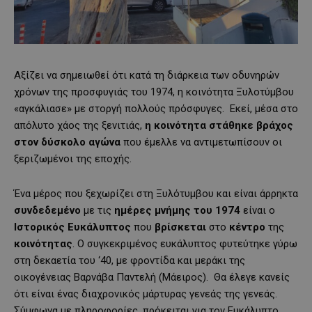
Αξίζει να σημειωθεί ότι κατά τη διάρκεια των οδυνηρών
χρόνων της προσφυγιάς του 1974, η κοινότητα Ξυλοτύμβου
«αγκάλιασε» με στοργή πολλούς πρόσφυγες. Εκεί, μέσα στο
απόλυτο χάος της ξενιτιάς,
η κοινότητα στάθηκε βράχος
στον δύσκολο αγώνα
που έμελλε να αντιμετωπίσουν οι
ξεριζωμένοι της εποχής.
Ένα μέρος που ξεχωρίζει στη Ξυλότυμβου και είναι άρρηκτα
συνδεδεμένο
με τις
ημέρες
μνήμης
του
1974
είναι ο
Ιστορικός Ευκάλυπτος
που
βρίσκεται
στο
κέντρο
της
κοινότητας
. Ο συγκεκριμένος ευκάλυπτος φυτεύτηκε γύρω
στη δεκαετία του ‘40, με φροντίδα και μεράκι της
οικογένειας Βαρνάβα Παντελή (Μάειρος). Θα έλεγε κανείς
ότι είναι ένας διαχρονικός μάρτυρας γενεάς της γενεάς.
Σύμφωνα με πληροφορίες, πρόκειται για τον Ευκάλυπτο