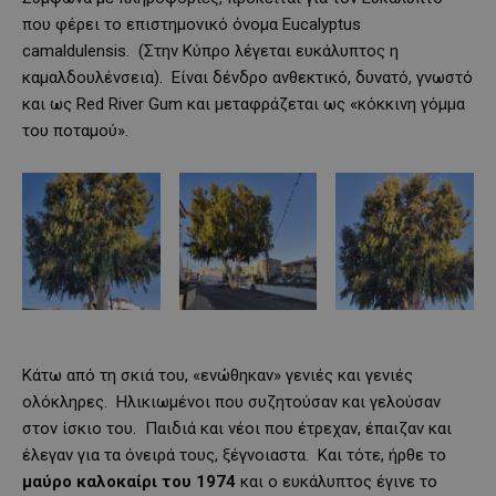
που φέρει το επιστημονικό όνομα Eucalyptus
camaldulensis. (Στην Κύπρο λέγεται ευκάλυπτος η
καμαλδουλένσεια). Είναι δένδρο ανθεκτικό, δυνατό, γνωστό
και ως Red River Gum και μεταφράζεται ως «κόκκινη γόμμα
του ποταμού».
Κάτω από τη σκιά του, «ενώθηκαν» γενιές και γενιές
ολόκληρες. Ηλικιωμένοι που συζητούσαν και γελούσαν
στον ίσκιο του. Παιδιά και νέοι που έτρεχαν, έπαιζαν και
έλεγαν για τα όνειρά τους, ξέγνοιαστα. Και τότε, ήρθε το
μαύρο καλοκαίρι του 1974
και ο ευκάλυπτος έγινε το