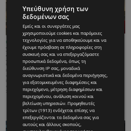
Υπεύθυνη χρήση των
δεδομένων σας
Εμείς και οι συνεργάτες μας
χρησιμοποιούμε cookies και παρόμοιες
τεχνολογίες για να αποθηκεύουμε και να
ΜΈΝΟΥΜΕ ΕΝΗΜΕΡΩΜΈΝΟΙ
ΜΈΝΟΥΜΕ ΕΝΗΜΕΡΩΜΈΝΟΙ
έχουμε πρόσβαση σε πληροφορίες στη
Νέος Γενικός Διευθυντής
Η Peugeot είναι ο
συσκευή σας και να επεξεργαζόμαστε
του Hilton Nicosia ο
επίσημος συνεργάτης του
προσωπικά δεδομένα, όπως τη
Ilio Rodoni
Φεστιβάλ
Κινηματογράφου της
διεύθυνση IP σας, μοναδικά
Καθήκοντα Γενικού Διευθυντή
Βενετίας
αναγνωριστικά και δεδομένα περιήγησης,
στο Hilton Nicosia αναλαμβάνει ο
Ilio Rodoni, παίρνοντας τη
για εξατομικευμένες διαφημίσεις και
Η Peugeot ανακοινώνει μια
σκυτάλη από τον κ. Εύρο
περιεχόμενο, μέτρηση διαφημίσεων και
ιδιαίτερα σημαντική συνεργασία
Στυλιανού,...
με το Διεθνές Φεστιβάλ
περιεχομένου, ανάλυση κοινού και
Κινηματογράφου της Βενετίας
βελτίωση υπηρεσιών.
Προμηθευτές
και με αυτό τον...
τρίτων (1913)
ενδέχεται επίσης να
επεξεργάζονται τα δεδομένα σας για
αυτούς και άλλους σκοπούς,