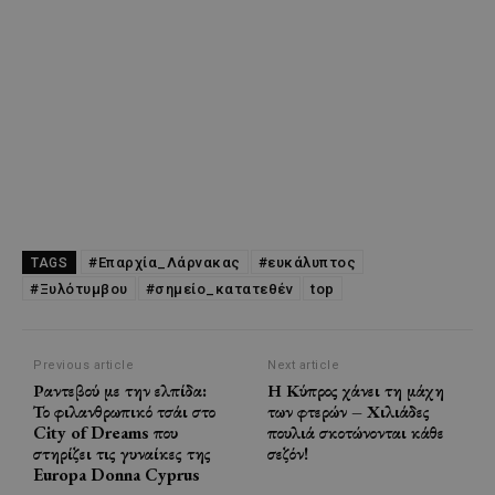
#Επαρχία_Λάρνακας
#ευκάλυπτος
TAGS
#Ξυλότυμβου
#σημείο_κατατεθέν
top
Previous article
Next article
Ραντεβού με την ελπίδα:
Η Κύπρος χάνει τη μάχη
Το φιλανθρωπικό τσάι στο
των φτερών – Χιλιάδες
City of Dreams που
πουλιά σκοτώνονται κάθε
στηρίζει τις γυναίκες της
σεζόν!
Europa Donna Cyprus