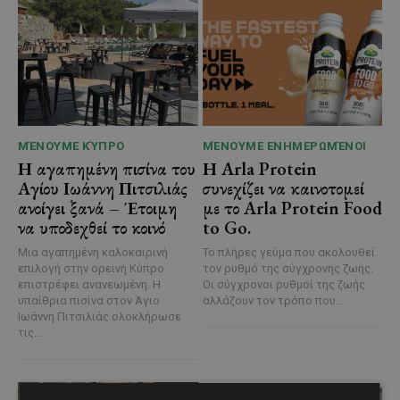
ΜΈΝΟΥΜΕ ΚΎΠΡΟ
ΜΈΝΟΥΜΕ ΕΝΗΜΕΡΩΜΈΝΟΙ
Η αγαπημένη πισίνα του
Η Arla Protein
Αγίου Ιωάννη Πιτσιλιάς
συνεχίζει να καινοτομεί
ανοίγει ξανά – Έτοιμη
με το Arla Protein Food
να υποδεχθεί το κοινό
to Go.
Μια αγαπημένη καλοκαιρινή
Το πλήρες γεύμα που ακολουθεί
επιλογή στην ορεινή Κύπρο
τον ρυθμό της σύγχρονης ζωής.
επιστρέφει ανανεωμένη. Η
Οι σύγχρονοι ρυθμοί της ζωής
υπαίθρια πισίνα στον Άγιο
αλλάζουν τον τρόπο που...
Ιωάννη Πιτσιλιάς ολοκλήρωσε
τις...