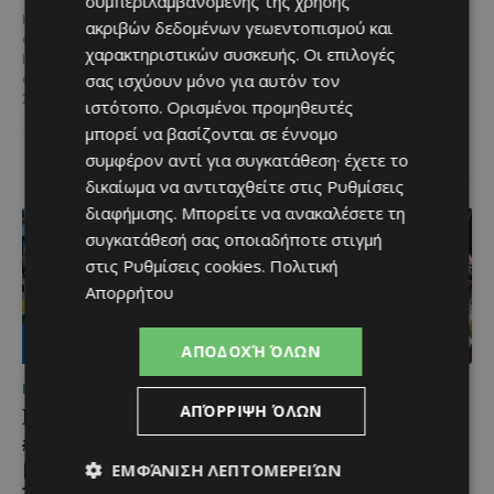
συμπεριλαμβανομένης της χρήσης
Κινηματογράφου της
Καθήκοντα Γενικού Διευθυντή
ακριβών δεδομένων γεωεντοπισμού και
Βενετίας
στο Hilton Nicosia αναλαμβάνει ο
χαρακτηριστικών συσκευής. Οι επιλογές
Ilio Rodoni, παίρνοντας τη
Η Peugeot ανακοινώνει μια
σας ισχύουν μόνο για αυτόν τον
σκυτάλη από τον κ. Εύρο
ιδιαίτερα σημαντική συνεργασία
Στυλιανού,...
ιστότοπο. Ορισμένοι προμηθευτές
με το Διεθνές Φεστιβάλ
Κινηματογράφου της Βενετίας
μπορεί να βασίζονται σε έννομο
και με αυτό τον...
συμφέρον αντί για συγκατάθεση· έχετε το
δικαίωμα να αντιταχθείτε στις
Ρυθμίσεις
διαφήμισης
. Μπορείτε να ανακαλέσετε τη
συγκατάθεσή σας οποιαδήποτε στιγμή
στις
Ρυθμίσεις cookies
.
Πολιτική
Απορρήτου
ΑΠΟΔΟΧΉ ΌΛΩΝ
ΜΈΝΟΥΜΕ ΕΝΗΜΕΡΩΜΈΝΟΙ
ΜΈΝΟΥΜΕ ΕΝΗΜΕΡΩΜΈΝΟΙ
ΑΠΌΡΡΙΨΗ ΌΛΩΝ
Lidl Better Living Days
Μια βραδιά γεμάτη
#summer2026: Ένα
παράδοση, μουσική και
μοναδικό ταξίδι ευεξίας,
κέφι στον Δελίκηπο για
ΕΜΦΆΝΙΣΗ ΛΕΠΤΟΜΕΡΕΙΏΝ
γεμάτο γεύση, ενέργεια
τη γιορτή του