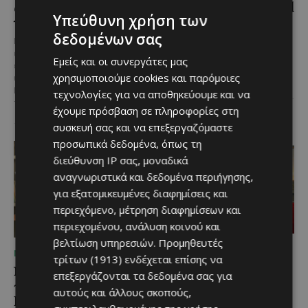
ανοίγει ξανά – Έτοιμη
με το Arla Protein Food
Υπεύθυνη χρήση των
να υποδεχθεί το κοινό
to Go.
δεδομένων σας
Μια αγαπημένη καλοκαιρινή
Το πλήρες γεύμα που ακολουθεί
επιλογή στην ορεινή Κύπρο
τον ρυθμό της σύγχρονης ζωής.
Εμείς και οι συνεργάτες μας
επιστρέφει ανανεωμένη. Η
Οι σύγχρονοι ρυθμοί της ζωής
χρησιμοποιούμε cookies και παρόμοιες
υπαίθρια πισίνα στον Άγιο
αλλάζουν τον τρόπο που...
Ιωάννη Πιτσιλιάς ολοκλήρωσε
τεχνολογίες για να αποθηκεύουμε και να
τις...
έχουμε πρόσβαση σε πληροφορίες στη
συσκευή σας και να επεξεργαζόμαστε
προσωπικά δεδομένα, όπως τη
διεύθυνση IP σας, μοναδικά
αναγνωριστικά και δεδομένα περιήγησης,
για εξατομικευμένες διαφημίσεις και
περιεχόμενο, μέτρηση διαφημίσεων και
περιεχομένου, ανάλυση κοινού και
βελτίωση υπηρεσιών.
Προμηθευτές
ΜΈΝΟΥΜΕ ΕΝΗΜΕΡΩΜΈΝΟΙ
ΜΈΝΟΥΜΕ ΕΝΗΜΕΡΩΜΈΝΟΙ
τρίτων (1913)
ενδέχεται επίσης να
Νέος Γενικός Διευθυντής
Η Peugeot είναι ο
επεξεργάζονται τα δεδομένα σας για
του Hilton Nicosia ο
επίσημος συνεργάτης του
αυτούς και άλλους σκοπούς,
Ilio Rodoni
Φεστιβάλ