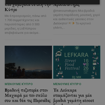
και χαμόγελα σε όλη την
Χρυσοσώτηρος
Κύπρο
@menoumekypro Μια βραδιά
γεμάτη παράδοση, μουσική, χορό
Με 6 προορισμούς, πάνω από
και αυθεντικές γεύσεις στον
1.700 συμμετέχοντες και
Δελίκηπο!
Το κρητικό
περισσότερες από 3.500
γλέντι,...
μερίδες, η Lidl Κύπρου
επιβεβαίωσε για ακόμα...
ΜΈΝΟΥΜΕ ΚΎΠΡΟ
ΜΈΝΟΥΜΕ ΚΎΠΡΟ
Βραδινή πεζοπορία στον
Τα Λεύκαρα
Μαχαιρά με τον σκύλο
ετοιμάζονται για μία
σου και θέα τις Περσείδες
βραδιά γεμάτη street