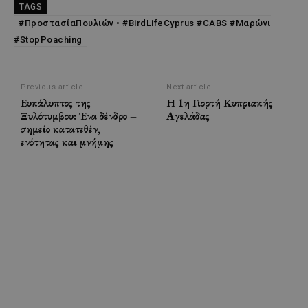
TAGS
#ΠροστασίαΠουλιών • #BirdLifeCyprus #CABS #Μαρώνι
#StopPoaching
Previous article
Next article
Ευκάλυπτος της
Η 1η Γιορτή Κυπριακής
Ξυλότυμβου: Ένα δένδρο –
Αγελάδας
σημείο κατατεθέν,
ενότητας και μνήμης