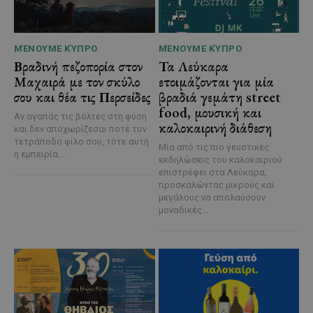
ΜΈΝΟΥΜΕ ΚΎΠΡΟ
ΜΈΝΟΥΜΕ ΚΎΠΡΟ
Βραδινή πεζοπορία στον
Τα Λεύκαρα
Μαχαιρά με τον σκύλο
ετοιμάζονται για μία
σου και θέα τις Περσείδες
βραδιά γεμάτη street
food, μουσική και
Αν αγαπάς τις βόλτες στη φύση
καλοκαιρινή διάθεση
και δεν αποχωρίζεσαι ποτέ τον
τετράποδο φίλο σου, τότε αυτή
Μία από τις πιο γευστικές
η εμπειρία...
εκδηλώσεις του καλοκαιριού
επιστρέφει στα Λεύκαρα,
προσκαλώντας μικρούς και
μεγάλους να απολαύσουν
μοναδικές...