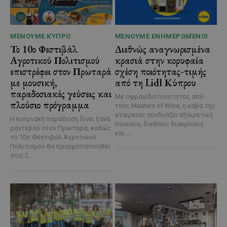
ΜΈΝΟΥΜΕ ΚΎΠΡΟ
ΜΈΝΟΥΜΕ ΕΝΗΜΕΡΩΜΈΝΟΙ
Το 10ο Φεστιβάλ
Διεθνώς αναγνωρισμένα
Αγροτικού Πολιτισμού
κρασιά στην κορυφαία
επιστρέφει στον Πρωταρά
σχέση ποιότητας-τιμής
με μουσική,
από τη Lidl Κύπρου
παραδοσιακές γεύσεις και
Με σφραγίδα ποιότητας από
πλούσιο πρόγραμμα
τους Masters of Wine, η κάβα της
εταιρείας συνδυάζει εξαιρετική
Η κυπριακή παράδοση δίνει ξανά
ποικιλία, διεθνείς διακρίσεις
ραντεβού στον Πρωταρά, καθώς
και...
το 10ο Φεστιβάλ Αγροτικού
Πολιτισμού θα πραγματοποιηθεί
στις 2...