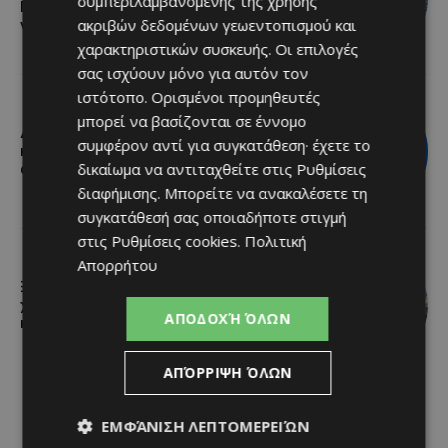
συμπεριλαμβανομένης της χρήσης
Πρωταρά με μουσική, παραδοσιακές
ακριβών δεδομένων γεωεντοπισμού και
γεύσεις και πλούσιο πρόγραμμα
χαρακτηριστικών συσκευής. Οι επιλογές
σας ισχύουν μόνο για αυτόν τον
ιστότοπο. Ορισμένοι προμηθευτές
μπορεί να βασίζονται σε έννομο
Διεθνώς αναγνωρισμένα κρασιά στην
συμφέρον αντί για συγκατάθεση· έχετε το
κορυφαία σχέση ποιότητας-τιμής
δικαίωμα να αντιταχθείτε στις
Ρυθμίσεις
από τη Lidl Κύπρου
διαφήμισης
. Μπορείτε να ανακαλέσετε τη
συγκατάθεσή σας οποιαδήποτε στιγμή
στις
Ρυθμίσεις cookies
.
Πολιτική
Απορρήτου
Ξεκίνησε η αντικατάσταση 100
χιλιομέτρων δικτύου ύδρευσης στο
ΑΠΟΔΟΧΉ ΌΛΩΝ
κέντρο της Λεμεσού
ΑΠΌΡΡΙΨΗ ΌΛΩΝ
ΕΜΦΆΝΙΣΗ ΛΕΠΤΟΜΕΡΕΙΏΝ