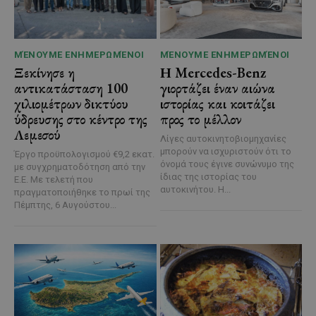
ΜΈΝΟΥΜΕ ΕΝΗΜΕΡΩΜΈΝΟΙ
ΜΈΝΟΥΜΕ ΕΝΗΜΕΡΩΜΈΝΟΙ
Ξεκίνησε η
Η Mercedes-Benz
αντικατάσταση 100
γιορτάζει έναν αιώνα
χιλιομέτρων δικτύου
ιστορίας και κοιτάζει
ύδρευσης στο κέντρο της
προς το μέλλον
Λεμεσού
Λίγες αυτοκινητοβιομηχανίες
μπορούν να ισχυριστούν ότι το
Έργο προϋπολογισμού €9,2 εκατ.
όνομά τους έγινε συνώνυμο της
με συγχρηματοδότηση από την
ίδιας της ιστορίας του
Ε.Ε. Με τελετή που
αυτοκινήτου. Η...
πραγματοποιήθηκε το πρωί της
Πέμπτης, 6 Αυγούστου...