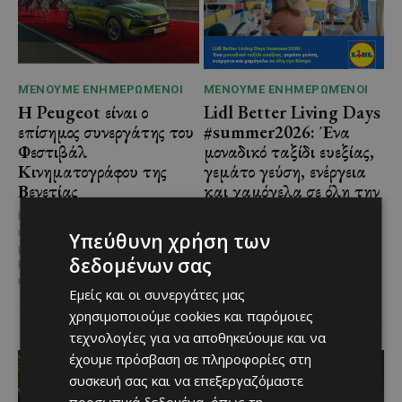
ΜΈΝΟΥΜΕ ΕΝΗΜΕΡΩΜΈΝΟΙ
ΜΈΝΟΥΜΕ ΕΝΗΜΕΡΩΜΈΝΟΙ
Η Peugeot είναι ο
Lidl Better Living Days
επίσημος συνεργάτης του
#summer2026: Ένα
Φεστιβάλ
μοναδικό ταξίδι ευεξίας,
Κινηματογράφου της
γεμάτο γεύση, ενέργεια
Βενετίας
και χαμόγελα σε όλη την
Κύπρο
Η Peugeot ανακοινώνει μια
ιδιαίτερα σημαντική συνεργασία
Υπεύθυνη χρήση των
Με 6 προορισμούς, πάνω από
με το Διεθνές Φεστιβάλ
1.700 συμμετέχοντες και
δεδομένων σας
Κινηματογράφου της Βενετίας
περισσότερες από 3.500
και με αυτό τον...
μερίδες, η Lidl Κύπρου
Εμείς και οι συνεργάτες μας
επιβεβαίωσε για ακόμα...
χρησιμοποιούμε cookies και παρόμοιες
τεχνολογίες για να αποθηκεύουμε και να
έχουμε πρόσβαση σε πληροφορίες στη
συσκευή σας και να επεξεργαζόμαστε
προσωπικά δεδομένα, όπως τη