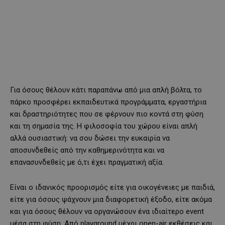
Για όσους θέλουν κάτι παραπάνω από μια απλή βόλτα, το
πάρκο προσφέρει εκπαιδευτικά προγράμματα, εργαστήρια
και δραστηριότητες που σε φέρνουν πιο κοντά στη φύση
και τη σημασία της. Η φιλοσοφία του χώρου είναι απλή
αλλά ουσιαστική: να σου δώσει την ευκαιρία να
αποσυνδεθείς από την καθημερινότητα και να
επανασυνδεθείς με ό,τι έχει πραγματική αξία.
Είναι ο ιδανικός προορισμός είτε για οικογένειες με παιδιά,
είτε για όσους ψάχνουν μια διαφορετική έξοδο, είτε ακόμα
και για όσους θέλουν να οργανώσουν ένα ιδιαίτερο event
μέσα στη φύση. Από playground μέχρι open-air εκθέσεις και