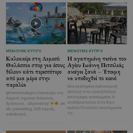
ΜΈΝΟΥΜΕ ΚΎΠΡΟ
ΜΈΝΟΥΜΕ ΚΎΠΡΟ
Καλοκαίρι στη Λεμεσό:
Η αγαπημένη πισίνα του
Θαλάσσια σπορ για όσους
Αγίου Ιωάννη Πιτσιλιάς
θέλουν κάτι περισσότερο
ανοίγει ξανά – Έτοιμη
από μια μέρα στην
να υποδεχθεί το κοινό
παραλία
Μια αγαπημένη καλοκαιρινή
επιλογή στην ορεινή Κύπρο
@menoumekypro Καλοκαίρι στη
επιστρέφει ανανεωμένη. Η
Λεμεσό σημαίνει θάλασσα,
υπαίθρια πισίνα στον Άγιο
δράση και… αδρεναλίνη!
Jet
Ιωάννη Πιτσιλιάς ολοκλήρωσε
ski, parasailing, SUP, καγιάκ,
τις...
wakeboard,...