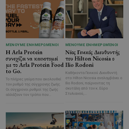
ΜΈΝΟΥΜΕ ΕΝΗΜΕΡΩΜΈΝΟΙ
ΜΈΝΟΥΜΕ ΕΝΗΜΕΡΩΜΈΝΟΙ
Η Arla Protein
Νέος Γενικός Διευθυντής
συνεχίζει να καινοτομεί
του Hilton Nicosia ο
με το Arla Protein Food
Ilio Rodoni
to Go.
Καθήκοντα Γενικού Διευθυντή
στο Hilton Nicosia αναλαμβάνει ο
Το πλήρες γεύμα που ακολουθεί
Ilio Rodoni, παίρνοντας τη
τον ρυθμό της σύγχρονης ζωής.
σκυτάλη από τον κ. Εύρο
Οι σύγχρονοι ρυθμοί της ζωής
Στυλιανού,...
αλλάζουν τον τρόπο που...