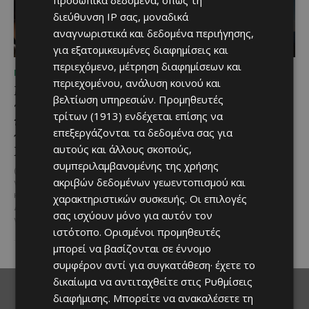
διεύθυνση IP σας, μοναδικά
αναγνωριστικά και δεδομένα περιήγησης,
για εξατομικευμένες διαφημίσεις και
περιεχόμενο, μέτρηση διαφημίσεων και
ΜΈΝΟΥΜΕ ΕΝΗΜΕΡΩΜΈΝΟΙ
ΜΈΝΟΥΜΕ ΚΎΠΡΟ
περιεχομένου, ανάλυση κοινού και
Μια βραδιά γεμάτη
Βραδινή πεζοπορία στον
βελτίωση υπηρεσιών.
Προμηθευτές
παράδοση, μουσική και
Μαχαιρά με τον σκύλο
τρίτων (1913)
ενδέχεται επίσης να
κέφι στον Δελίκηπο για
σου και θέα τις Περσείδες
επεξεργάζονται τα δεδομένα σας για
τη γιορτή του
Αν αγαπάς τις βόλτες στη φύση
αυτούς και άλλους σκοπούς,
Χρυσοσώτηρος
και δεν αποχωρίζεσαι ποτέ τον
συμπεριλαμβανομένης της χρήσης
τετράποδο φίλο σου, τότε αυτή
@menoumekypro Μια βραδιά
η εμπειρία...
ακριβών δεδομένων γεωεντοπισμού και
γεμάτη παράδοση, μουσική, χορό
και αυθεντικές γεύσεις στον
χαρακτηριστικών συσκευής. Οι επιλογές
Δελίκηπο!
Το κρητικό
σας ισχύουν μόνο για αυτόν τον
γλέντι,...
ιστότοπο. Ορισμένοι προμηθευτές
μπορεί να βασίζονται σε έννομο
συμφέρον αντί για συγκατάθεση· έχετε το
δικαίωμα να αντιταχθείτε στις
Ρυθμίσεις
διαφήμισης
. Μπορείτε να ανακαλέσετε τη