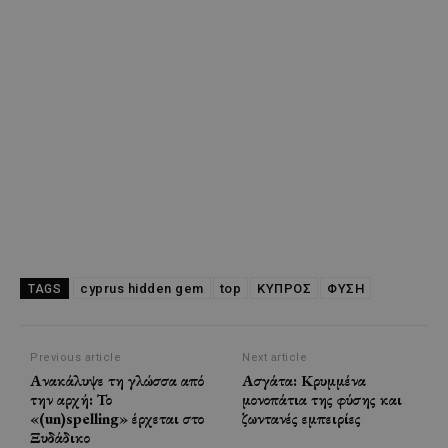
cyprus hidden gem
top
ΚΥΠΡΟΣ
ΦΥΣΗ
TAGS
Previous article
Next article
Ανακάλυψε τη γλώσσα από
Ασγάτα: Κρυμμένα
την αρχή: Το
μονοπάτια της φύσης και
«(un)spelling» έρχεται στο
ζωντανές εμπειρίες
Ξυδάδικο