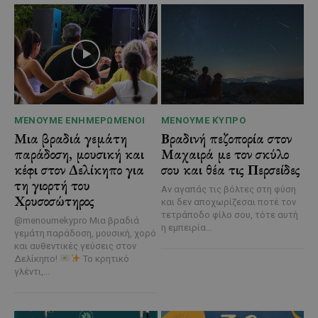
ΜΈΝΟΥΜΕ ΕΝΗΜΕΡΩΜΈΝΟΙ
ΜΈΝΟΥΜΕ ΚΎΠΡΟ
Μια βραδιά γεμάτη
Βραδινή πεζοπορία στον
παράδοση, μουσική και
Μαχαιρά με τον σκύλο
κέφι στον Δελίκηπο για
σου και θέα τις Περσείδες
τη γιορτή του
Αν αγαπάς τις βόλτες στη φύση
Χρυσοσώτηρος
και δεν αποχωρίζεσαι ποτέ τον
τετράποδο φίλο σου, τότε αυτή
@menoumekypro Μια βραδιά
η εμπειρία...
γεμάτη παράδοση, μουσική, χορό
και αυθεντικές γεύσεις στον
Δελίκηπο!
Το κρητικό
γλέντι,...