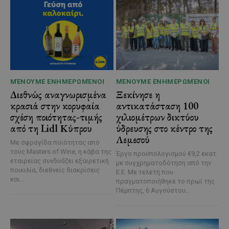
ΜΈΝΟΥΜΕ ΕΝΗΜΕΡΩΜΈΝΟΙ
ΜΈΝΟΥΜΕ ΕΝΗΜΕΡΩΜΈΝΟΙ
Διεθνώς αναγνωρισμένα
Ξεκίνησε η
κρασιά στην κορυφαία
αντικατάσταση 100
σχέση ποιότητας-τιμής
χιλιομέτρων δικτύου
από τη Lidl Κύπρου
ύδρευσης στο κέντρο της
Λεμεσού
Με σφραγίδα ποιότητας από
τους Masters of Wine, η κάβα της
Έργο προϋπολογισμού €9,2 εκατ.
εταιρείας συνδυάζει εξαιρετική
με συγχρηματοδότηση από την
ποικιλία, διεθνείς διακρίσεις
Ε.Ε. Με τελετή που
και...
πραγματοποιήθηκε το πρωί της
Πέμπτης, 6 Αυγούστου...