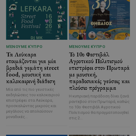
ΜΈΝΟΥΜΕ ΚΎΠΡΟ
ΜΈΝΟΥΜΕ ΚΎΠΡΟ
Τα Λεύκαρα
Το 10ο Φεστιβάλ
ετοιμάζονται για μία
Αγροτικού Πολιτισμού
βραδιά γεμάτη street
επιστρέφει στον Πρωταρά
food, μουσική και
με μουσική,
καλοκαιρινή διάθεση
παραδοσιακές γεύσεις και
πλούσιο πρόγραμμα
Μία από τις πιο γευστικές
εκδηλώσεις του καλοκαιριού
Η κυπριακή παράδοση δίνει ξανά
επιστρέφει στα Λεύκαρα,
ραντεβού στον Πρωταρά, καθώς
προσκαλώντας μικρούς και
το 10ο Φεστιβάλ Αγροτικού
μεγάλους να απολαύσουν
Πολιτισμού θα πραγματοποιηθεί
μοναδικές...
στις 2...