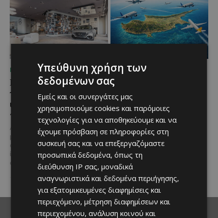
Υπεύθυνη χρήση των
ΜΈΝΟΥΜΕ ΕΝΗΜΕΡΩΜΈΝΟΙ
ΜΈΝΟΥΜΕ ΕΝΗΜΕΡΩΜΈΝΟΙ
δεδομένων σας
Η Mercedes-Benz
Ο τουρισμός ως εθνική
γιορτάζει έναν αιώνα
υπόθεση
Εμείς και οι συνεργάτες μας
ιστορίας και κοιτάζει
Του Γιάννου Πανταζή* Είναι κοινή
χρησιμοποιούμε cookies και παρόμοιες
προς το μέλλον
πεποίθηση ότι ο τουρισμός
τεχνολογίες για να αποθηκεύουμε και να
αποτελεί μία από τις
Λίγες αυτοκινητοβιομηχανίες
έχουμε πρόσβαση σε πληροφορίες στη
σημαντικότερες βιομηχανίες της
μπορούν να ισχυριστούν ότι το
Κύπρου και διαχρονικά...
συσκευή σας και να επεξεργαζόμαστε
όνομά τους έγινε συνώνυμο της
προσωπικά δεδομένα, όπως τη
ίδιας της ιστορίας του
αυτοκινήτου. Η...
διεύθυνση IP σας, μοναδικά
αναγνωριστικά και δεδομένα περιήγησης,
για εξατομικευμένες διαφημίσεις και
περιεχόμενο, μέτρηση διαφημίσεων και
περιεχομένου, ανάλυση κοινού και