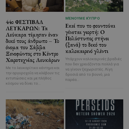
ΜΈΝΟΥΜΕ ΚΎΠΡΟ
44ο ΦΕΣΤΙΒΑΛ
Εκεί που το φουντούκι
ΛΕΥΚΑΡΩΝ: Τα
γίνεται γιορτή: Ο
Λεύκαρα τίμησαν έναν
Πολύστυπος στήνει
δικό τους άνθρωπο – Το
(ξανά) το δικό του
όνομα του Σάββα
καλοκαιρινό γλέντι
Ξενοφώντος στο Κέντρο
Χειροτεχνίας Λευκάρων
Υπάρχουν καλοκαιρινές βραδιές
που δεν χρειάζονται πολλά για
Με το λευκαρίτικο κέντημα και
να γίνουν ξεχωριστές. Λίγη
την αργυροχοΐα να κλέβουν τις
δροσιά από το βουνό, μια
εντυπώσεις και με πλήθος
παρέα...
κόσμου να δίνει το...