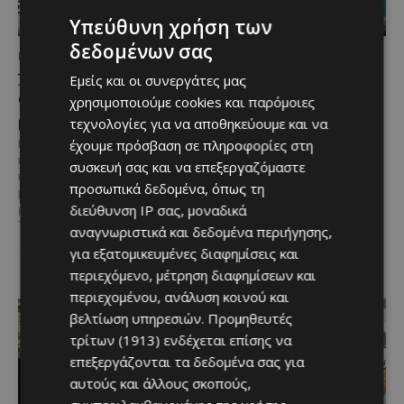
Υπεύθυνη χρήση των
δεδομένων σας
ΠΡΌΣΩΠΑ
ΜΈΝΟΥΜΕ ΚΎΠΡΟ
Ν.Κιζίλγιουρεκ:
Καλοκαίρι στη Λεμεσό:
Εμείς και οι συνεργάτες μας
Ουτοπιστής και
Θαλάσσια σπορ για όσους
χρησιμοποιούμε cookies και παρόμοιες
ρεαλιστής μαζί
θέλουν κάτι περισσότερο
τεχνολογίες για να αποθηκεύουμε και να
από μια μέρα στην
έχουμε πρόσβαση σε πληροφορίες στη
Νιαζί Κιζίλγιουρεκ: Λύση και
παραλία
πολιτική συμφιλίωσης τώρα,
συσκευή σας και να επεξεργαζόμαστε
προτού η διχοτόμηση καταστεί
@menoumekypro Καλοκαίρι στη
προσωπικά δεδομένα, όπως τη
μη αναστρέψιμη «Είμαι
Λεμεσό σημαίνει θάλασσα,
διεύθυνση IP σας, μοναδικά
ρεαλιστής και ουτοπιστής μαζί»
δράση και… αδρεναλίνη!
Jet
Την ανάγκη...
αναγνωριστικά και δεδομένα περιήγησης,
ski, parasailing, SUP, καγιάκ,
wakeboard,...
για εξατομικευμένες διαφημίσεις και
περιεχόμενο, μέτρηση διαφημίσεων και
περιεχομένου, ανάλυση κοινού και
βελτίωση υπηρεσιών.
Προμηθευτές
τρίτων (1913)
ενδέχεται επίσης να
επεξεργάζονται τα δεδομένα σας για
αυτούς και άλλους σκοπούς,