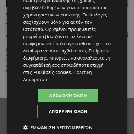
συμπεριλαμβανομένης της χρήσης
ακριβών δεδομένων γεωεντοπισμού και
χαρακτηριστικών συσκευής. Οι επιλογές
ΜΈΝΟΥΜΕ ΚΎΠΡΟ
ΜΈΝΟΥΜΕ ΕΝΗΜΕΡΩΜΈΝΟΙ
Η αγαπημένη πισίνα του
Η Arla Protein
σας ισχύουν μόνο για αυτόν τον
Αγίου Ιωάννη Πιτσιλιάς
συνεχίζει να καινοτομεί
ιστότοπο. Ορισμένοι προμηθευτές
ανοίγει ξανά – Έτοιμη
με το Arla Protein Food
μπορεί να βασίζονται σε έννομο
να υποδεχθεί το κοινό
to Go.
συμφέρον αντί για συγκατάθεση· έχετε το
Μια αγαπημένη καλοκαιρινή
Το πλήρες γεύμα που ακολουθεί
δικαίωμα να αντιταχθείτε στις
Ρυθμίσεις
επιλογή στην ορεινή Κύπρο
τον ρυθμό της σύγχρονης ζωής.
διαφήμισης
. Μπορείτε να ανακαλέσετε τη
επιστρέφει ανανεωμένη. Η
Οι σύγχρονοι ρυθμοί της ζωής
συγκατάθεσή σας οποιαδήποτε στιγμή
υπαίθρια πισίνα στον Άγιο
αλλάζουν τον τρόπο που...
Ιωάννη Πιτσιλιάς ολοκλήρωσε
στις
Ρυθμίσεις cookies
.
Πολιτική
τις...
Απορρήτου
ΑΠΟΔΟΧΉ ΌΛΩΝ
ΑΠΌΡΡΙΨΗ ΌΛΩΝ
ΕΜΦΆΝΙΣΗ ΛΕΠΤΟΜΕΡΕΙΏΝ