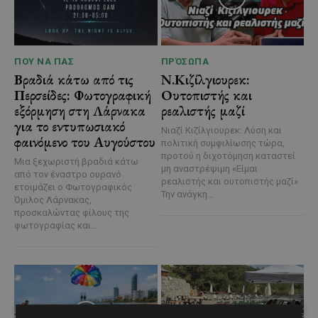
ΠΟΥ ΝΑ ΠΑΣ
ΠΡΌΣΩΠΑ
Βραδιά κάτω από τις
Ν.Κιζίλγιουρεκ:
Περσείδες: Φωτογραφική
Ουτοπιστής και
εξόρμηση στη Λάρνακα
ρεαλιστής μαζί
για το εντυπωσιακό
Νιαζί Κιζίλγιουρεκ: Λύση και
φαινόμενο του Αυγούστου
πολιτική συμφιλίωσης τώρα,
προτού η διχοτόμηση καταστεί
Μια ξεχωριστή βραδιά κάτω
μη αναστρέψιμη «Είμαι
από τον έναστρο ουρανό
ρεαλιστής και ουτοπιστής μαζί»
ετοιμάζει ο Φωτογραφικός
Την ανάγκη...
Όμιλος Λάρνακας,
προσκαλώντας φίλους της
φωτογραφίας και...