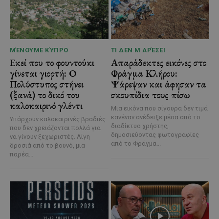
ΜΈΝΟΥΜΕ ΚΎΠΡΟ
ΤΙ ΔΕΝ Μ ΑΡΈΣΕΙ
Εκεί που το φουντούκι
Απαράδεκτες εικόνες στο
γίνεται γιορτή: Ο
Φράγμα Κλήρου:
Πολύστυπος στήνει
Ψάρεψαν και άφησαν τα
(ξανά) το δικό του
σκουπίδια τους πίσω
καλοκαιρινό γλέντι
Μια εικόνα που σίγουρα δεν τιμά
κανέναν ανέδειξε μέσα από το
Υπάρχουν καλοκαιρινές βραδιές
διαδίκτυο χρήστης,
που δεν χρειάζονται πολλά για
δημοσιεύοντας φωτογραφίες
να γίνουν ξεχωριστές. Λίγη
από το Φράγμα...
δροσιά από το βουνό, μια
παρέα...