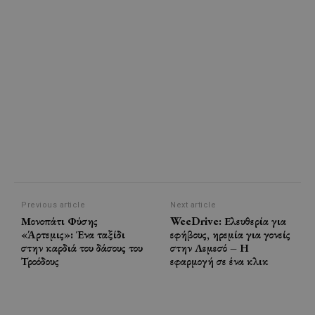
Previous article
Next article
Μονοπάτι Φύσης
WeeDrive: Ελευθερία για
«Άρτεμις»: Ένα ταξίδι
εφήβους, ηρεμία για γονείς
στην καρδιά του δάσους του
στην Λεμεσό – Η
Τροόδους
εφαρμογή σε ένα κλικ