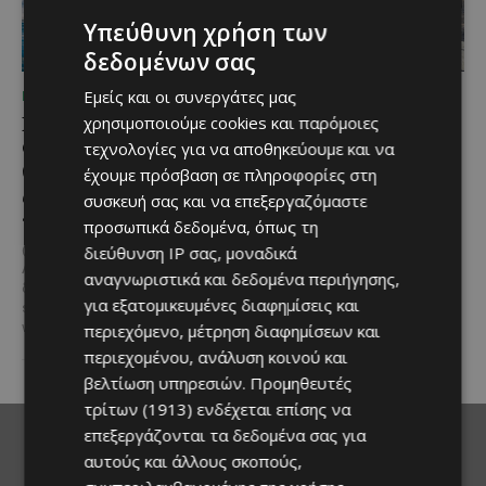
Υπεύθυνη χρήση των
δεδομένων σας
Εμείς και οι συνεργάτες μας
ΜΈΝΟΥΜΕ ΚΎΠΡΟ
ΜΈΝΟΥΜΕ ΚΎΠΡΟ
Καλοκαίρι στη Λεμεσό:
Η αγαπημένη πισίνα του
χρησιμοποιούμε cookies και παρόμοιες
Θαλάσσια σπορ για όσους
Αγίου Ιωάννη Πιτσιλιάς
τεχνολογίες για να αποθηκεύουμε και να
θέλουν κάτι περισσότερο
ανοίγει ξανά – Έτοιμη
έχουμε πρόσβαση σε πληροφορίες στη
από μια μέρα στην
να υποδεχθεί το κοινό
συσκευή σας και να επεξεργαζόμαστε
παραλία
προσωπικά δεδομένα, όπως τη
Μια αγαπημένη καλοκαιρινή
επιλογή στην ορεινή Κύπρο
@menoumekypro Καλοκαίρι στη
διεύθυνση IP σας, μοναδικά
επιστρέφει ανανεωμένη. Η
Λεμεσό σημαίνει θάλασσα,
αναγνωριστικά και δεδομένα περιήγησης,
υπαίθρια πισίνα στον Άγιο
δράση και… αδρεναλίνη!
Jet
για εξατομικευμένες διαφημίσεις και
Ιωάννη Πιτσιλιάς ολοκλήρωσε
ski, parasailing, SUP, καγιάκ,
τις...
wakeboard,...
περιεχόμενο, μέτρηση διαφημίσεων και
περιεχομένου, ανάλυση κοινού και
βελτίωση υπηρεσιών.
Προμηθευτές
τρίτων (1913)
ενδέχεται επίσης να
επεξεργάζονται τα δεδομένα σας για
αυτούς και άλλους σκοπούς,