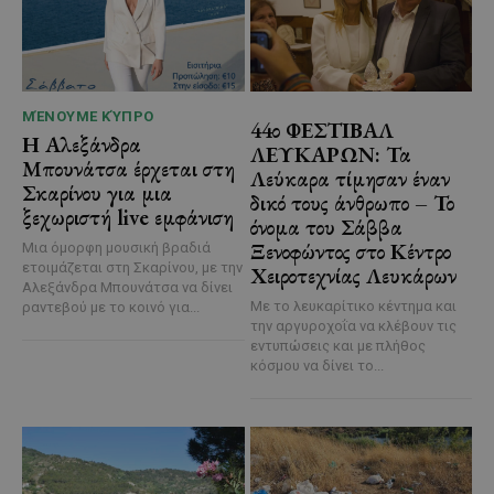
ΜΈΝΟΥΜΕ ΚΎΠΡΟ
44ο ΦΕΣΤΙΒΑΛ
Η Αλεξάνδρα
ΛΕΥΚΑΡΩΝ: Τα
Μπουνάτσα έρχεται στη
Λεύκαρα τίμησαν έναν
Σκαρίνου για μια
δικό τους άνθρωπο – Το
ξεχωριστή live εμφάνιση
όνομα του Σάββα
Ξενοφώντος στο Κέντρο
Μια όμορφη μουσική βραδιά
ετοιμάζεται στη Σκαρίνου, με την
Χειροτεχνίας Λευκάρων
Αλεξάνδρα Μπουνάτσα να δίνει
Με το λευκαρίτικο κέντημα και
ραντεβού με το κοινό για...
την αργυροχοΐα να κλέβουν τις
εντυπώσεις και με πλήθος
κόσμου να δίνει το...