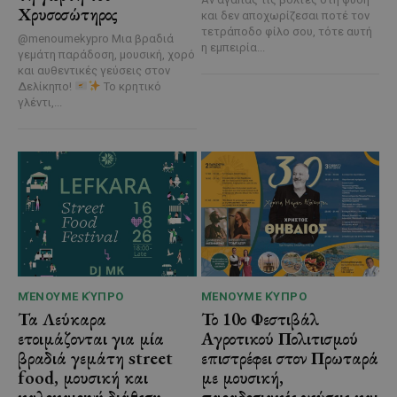
Χρυσοσώτηρος
και δεν αποχωρίζεσαι ποτέ τον
τετράποδο φίλο σου, τότε αυτή
@menoumekypro Μια βραδιά
η εμπειρία...
γεμάτη παράδοση, μουσική, χορό
και αυθεντικές γεύσεις στον
Δελίκηπο!
Το κρητικό
γλέντι,...
ΜΈΝΟΥΜΕ ΚΎΠΡΟ
ΜΈΝΟΥΜΕ ΚΎΠΡΟ
Τα Λεύκαρα
Το 10ο Φεστιβάλ
ετοιμάζονται για μία
Αγροτικού Πολιτισμού
βραδιά γεμάτη street
επιστρέφει στον Πρωταρά
food, μουσική και
με μουσική,
καλοκαιρινή διάθεση
παραδοσιακές γεύσεις και