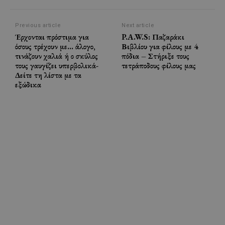
Previous article
Next article
Έρχονται πρόστιμα για
P.A.W.S: Παζαράκι
όσους τρέχουν με… άλογο,
Βιβλίου για φίλους με 4
τινάζουν χαλιά ή ο σκύλος
πόδια – Στήριξε τους
τους γαυγίζει υπερβολικά-
τετράποδους φίλους μας
Δείτε τη λίστα με τα
εξώδικα