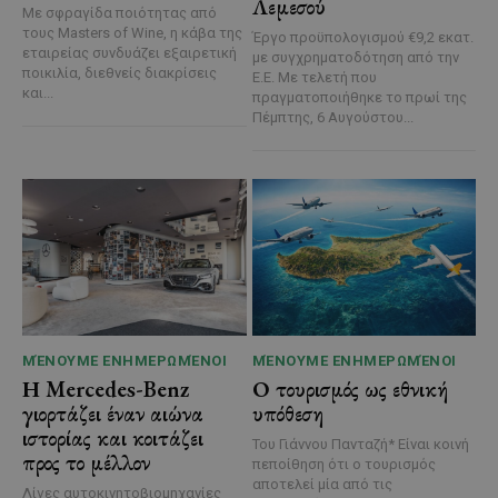
Λεμεσού
Με σφραγίδα ποιότητας από
τους Masters of Wine, η κάβα της
Έργο προϋπολογισμού €9,2 εκατ.
εταιρείας συνδυάζει εξαιρετική
με συγχρηματοδότηση από την
ποικιλία, διεθνείς διακρίσεις
Ε.Ε. Με τελετή που
και...
πραγματοποιήθηκε το πρωί της
Πέμπτης, 6 Αυγούστου...
ΜΈΝΟΥΜΕ ΕΝΗΜΕΡΩΜΈΝΟΙ
ΜΈΝΟΥΜΕ ΕΝΗΜΕΡΩΜΈΝΟΙ
Η Mercedes-Benz
Ο τουρισμός ως εθνική
γιορτάζει έναν αιώνα
υπόθεση
ιστορίας και κοιτάζει
Του Γιάννου Πανταζή* Είναι κοινή
προς το μέλλον
πεποίθηση ότι ο τουρισμός
αποτελεί μία από τις
Λίγες αυτοκινητοβιομηχανίες