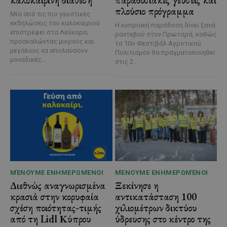
πλούσιο πρόγραμμα
Μία από τις πιο γευστικές
εκδηλώσεις του καλοκαιριού
Η κυπριακή παράδοση δίνει ξανά
επιστρέφει στα Λεύκαρα,
ραντεβού στον Πρωταρά, καθώς
προσκαλώντας μικρούς και
το 10ο Φεστιβάλ Αγροτικού
μεγάλους να απολαύσουν
Πολιτισμού θα πραγματοποιηθεί
μοναδικές...
στις 2...
ΜΈΝΟΥΜΕ ΕΝΗΜΕΡΩΜΈΝΟΙ
ΜΈΝΟΥΜΕ ΕΝΗΜΕΡΩΜΈΝΟΙ
Διεθνώς αναγνωρισμένα
Ξεκίνησε η
κρασιά στην κορυφαία
αντικατάσταση 100
σχέση ποιότητας-τιμής
χιλιομέτρων δικτύου
από τη Lidl Κύπρου
ύδρευσης στο κέντρο της