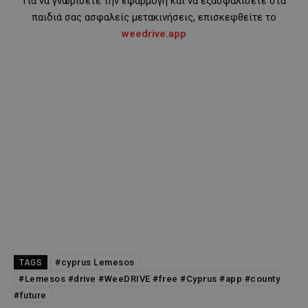
Για να γνωρίσετε την εφαρμογή και να εξασφαλίσετε στα
παιδιά σας ασφαλείς μετακινήσεις, επισκεφθείτε το
weedrive.app
#cyprus Lemesos
TAGS
#Lemesos #drive #WeeDRIVE #free #Cyprus #app #county
#future