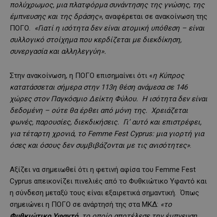
πολύχρωμος, μια πλατφόρμα συνάντησης της γνώσης, της
έμπνευσης και της δράσης»
, αναφέρεται σε ανακοίνωση της
ΠΟΓΟ.
«Γιατί η ισότητα δεν είναι ατομική υπόθεση – είναι
συλλογικό στοίχημα που κερδίζεται με διεκδίκηση,
συνεργασία και αλληλεγγύη».
Στην ανακοίνωση, η ΠΟΓΟ επισημαίνει ότι «
η Κύπρος
κατατάσσεται σήμερα στην 113η θέση ανάμεσα σε 146
χώρες στον Παγκόσμιο Δείκτη Φύλου. Η ισότητα δεν είναι
δεδομένη – ούτε θα έρθει από μόνη της. Χρειάζεται
φωνές, παρουσίες, διεκδικήσεις. Γι’ αυτό και επιστρέφει,
για τέταρτη χρονιά, το Femme Fest Cyprus: μια γιορτή για
όσες και όσους δεν συμβιβάζονται με τις ανισότητες»
.
Αξίζει να σημειωθεί ότι η φετινή αφίσα του Femme Fest
Cyprus απεικονίζει πινελιές από το Φυθκιώτικο Υφαντό και
η σύνδεση μεταξύ τους είναι εξαιρετικά σημαντική. Όπως
σημειώνει η ΠΟΓΟ σε ανάρτησή της στα ΜΚΔ:
«το
Φυθκιώτικο Υφαντό,
το οποίο αποτέλεσε την έμπνευση