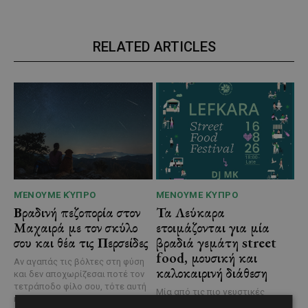
RELATED ARTICLES
ΜΈΝΟΥΜΕ ΚΎΠΡΟ
ΜΈΝΟΥΜΕ ΚΎΠΡΟ
Βραδινή πεζοπορία στον
Τα Λεύκαρα
Μαχαιρά με τον σκύλο
ετοιμάζονται για μία
σου και θέα τις Περσείδες
βραδιά γεμάτη street
food, μουσική και
Αν αγαπάς τις βόλτες στη φύση
καλοκαιρινή διάθεση
και δεν αποχωρίζεσαι ποτέ τον
τετράποδο φίλο σου, τότε αυτή
Μία από τις πιο γευστικές
η εμπειρία...
εκδηλώσεις του καλοκαιριού