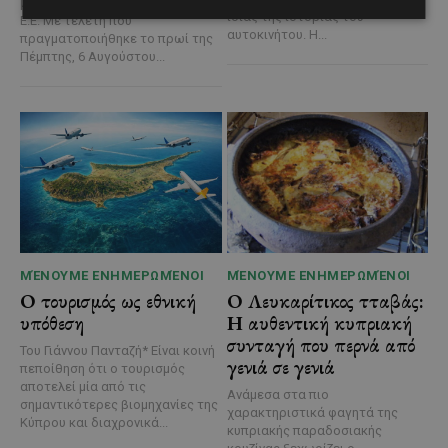
με συγχρηματοδότηση από την
ίδιας της ιστορίας του
Ε.Ε. Με τελετή που
αυτοκινήτου. Η...
πραγματοποιήθηκε το πρωί της
Πέμπτης, 6 Αυγούστου...
ΜΈΝΟΥΜΕ ΕΝΗΜΕΡΩΜΈΝΟΙ
ΜΈΝΟΥΜΕ ΕΝΗΜΕΡΩΜΈΝΟΙ
Ο τουρισμός ως εθνική
Ο Λευκαρίτικος τταβάς:
υπόθεση
Η αυθεντική κυπριακή
συνταγή που περνά από
Του Γιάννου Πανταζή* Είναι κοινή
γενιά σε γενιά
πεποίθηση ότι ο τουρισμός
αποτελεί μία από τις
Ανάμεσα στα πιο
σημαντικότερες βιομηχανίες της
χαρακτηριστικά φαγητά της
Κύπρου και διαχρονικά...
κυπριακής παραδοσιακής