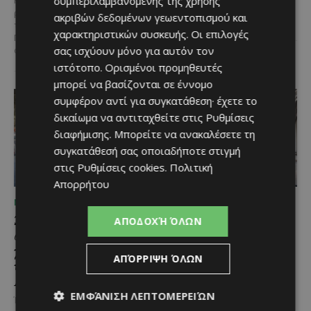
συμπεριλαμβανομένης της χρήσης
Η κυπριακή παράδοση δίνει ξανά
ποικιλία, διεθνείς διακρίσεις
ραντεβού στον Πρωταρά, καθώς
ακριβών δεδομένων γεωεντοπισμού και
και...
το 10ο Φεστιβάλ Αγροτικού
χαρακτηριστικών συσκευής. Οι επιλογές
Πολιτισμού θα πραγματοποιηθεί
σας ισχύουν μόνο για αυτόν τον
στις 2...
ιστότοπο. Ορισμένοι προμηθευτές
μπορεί να βασίζονται σε έννομο
συμφέρον αντί για συγκατάθεση· έχετε το
δικαίωμα να αντιταχθείτε στις
Ρυθμίσεις
διαφήμισης
. Μπορείτε να ανακαλέσετε τη
συγκατάθεσή σας οποιαδήποτε στιγμή
στις
Ρυθμίσεις cookies
.
Πολιτική
Απορρήτου
ΜΈΝΟΥΜΕ ΕΝΗΜΕΡΩΜΈΝΟΙ
ΜΈΝΟΥΜΕ ΕΝΗΜΕΡΩΜΈΝΟΙ
Ξεκίνησε η
Η Mercedes-Benz
ΑΠΟΔΟΧΉ ΌΛΩΝ
αντικατάσταση 100
γιορτάζει έναν αιώνα
χιλιομέτρων δικτύου
ιστορίας και κοιτάζει
ΑΠΌΡΡΙΨΗ ΌΛΩΝ
ύδρευσης στο κέντρο της
προς το μέλλον
Λεμεσού
Λίγες αυτοκινητοβιομηχανίες
ΕΜΦΆΝΙΣΗ ΛΕΠΤΟΜΕΡΕΙΏΝ
μπορούν να ισχυριστούν ότι το
Έργο προϋπολογισμού €9,2 εκατ.
όνομά τους έγινε συνώνυμο της