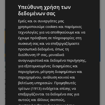
επιστρέφει στα Λεύκαρα,
Υπεύθυνη χρήση των
προσκαλώντας μικρούς και
μεγάλους να απολαύσουν
δεδομένων σας
μοναδικές...
Εμείς και οι συνεργάτες μας
χρησιμοποιούμε cookies και παρόμοιες
τεχνολογίες για να αποθηκεύουμε και να
έχουμε πρόσβαση σε πληροφορίες στη
συσκευή σας και να επεξεργαζόμαστε
προσωπικά δεδομένα, όπως τη
διεύθυνση IP σας, μοναδικά
αναγνωριστικά και δεδομένα περιήγησης,
για εξατομικευμένες διαφημίσεις και
ΜΈΝΟΥΜΕ ΚΎΠΡΟ
ΜΈΝΟΥΜΕ ΕΝΗΜΕΡΩΜΈΝΟΙ
περιεχόμενο, μέτρηση διαφημίσεων και
Το 10ο Φεστιβάλ
Διεθνώς αναγνωρισμένα
περιεχομένου, ανάλυση κοινού και
Αγροτικού Πολιτισμού
κρασιά στην κορυφαία
επιστρέφει στον Πρωταρά
σχέση ποιότητας-τιμής
βελτίωση υπηρεσιών.
Προμηθευτές
με μουσική,
από τη Lidl Κύπρου
τρίτων (1913)
ενδέχεται επίσης να
παραδοσιακές γεύσεις και
επεξεργάζονται τα δεδομένα σας για
Με σφραγίδα ποιότητας από
πλούσιο πρόγραμμα
τους Masters of Wine, η κάβα της
αυτούς και άλλους σκοπούς,
εταιρείας συνδυάζει εξαιρετική