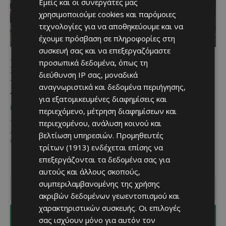
Εμείς και οι συνεργάτες μας
χρησιμοποιούμε cookies και παρόμοιες
τεχνολογίες για να αποθηκεύουμε και να
έχουμε πρόσβαση σε πληροφορίες στη
συσκευή σας και να επεξεργαζόμαστε
FEMME FEST 2025: Ένα διήμερο
προσωπικά δεδομένα, όπως τη
Προώθησης της Έμφυλης Ισότητας στη
διεύθυνση IP σας, μοναδικά
αναγνωριστικά και δεδομένα περιήγησης,
Λευκωσία
για εξατομικευμένες διαφημίσεις και
Χριστίνα Γεωργίου
-
May 22, 2025
ΠΟΥ ΝΑ ΠΑΣ
περιεχόμενο, μέτρηση διαφημίσεων και
περιεχομένου, ανάλυση κοινού και
Το Σαββατοκύριακο 24 και 25 Μαΐου 2025, ο Δημοτικός Κήπος
Λευκωσίας μεταμορφώνεται σε πεδίο έμπνευσης, γνώσης και
βελτίωση υπηρεσιών.
Προμηθευτές
κινητοποίησης καθώς το Femme Fest Cyprus επιστρέφει...
τρίτων (1913)
ενδέχεται επίσης να
επεξεργάζονται τα δεδομένα σας για
αυτούς και άλλους σκοπούς,
συμπεριλαμβανομένης της χρήσης
ακριβών δεδομένων γεωεντοπισμού και
χαρακτηριστικών συσκευής. Οι επιλογές
I WANT IN
σας ισχύουν μόνο για αυτόν τον