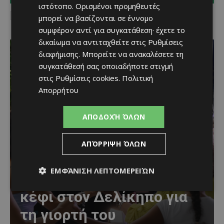
ιστότοπο. Ορισμένοι προμηθευτές
I've read and accept the
Privacy Policy
.
μπορεί να βασίζονται σε έννομο
συμφέρον αντί για συγκατάθεση· έχετε το
δικαίωμα να αντιταχθείτε στις
Ρυθμίσεις
διαφήμισης
. Μπορείτε να ανακαλέσετε τη
συγκατάθεσή σας οποιαδήποτε στιγμή
στις
Ρυθμίσεις cookies
.
Πολιτική
Απορρήτου
ΑΠΟΔΟΧΉ ΌΛΩΝ
ΑΠΌΡΡΙΨΗ ΌΛΩΝ
Μια βραδιά γεμάτη
ΕΜΦΆΝΙΣΗ ΛΕΠΤΟΜΕΡΕΙΏΝ
παράδοση, μουσική και
κέφι στον Δελίκηπο για
τη γιορτή του