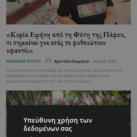
«Κυρία Ειρήνη από τη Φύτη της Πάφου,
τι σημαίνει για εσάς το φυθκιώτικο
υφαντό;»
Χριστίνα Γεωργίου
-
May 30, 2025
ΜΈΝΟΥΜΕ ΚΎΠΡΟ
Το χαμόγελό και το βλέμμα της κυρίας Ειρήνης Διομήδους ήταν
καρφωμένα στην τέχνη του κεντήματος που απλωνόταν
κυριολεκτικά μπροστά της, και ήταν οι κύριες...
Υπεύθυνη χρήση των
δεδομένων σας