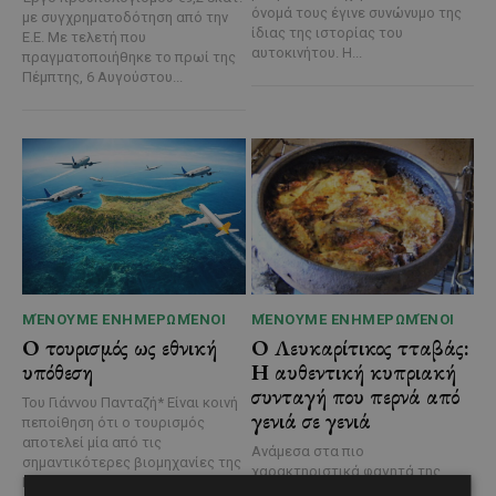
όνομά τους έγινε συνώνυμο της
με συγχρηματοδότηση από την
ίδιας της ιστορίας του
Ε.Ε. Με τελετή που
αυτοκινήτου. Η...
πραγματοποιήθηκε το πρωί της
Πέμπτης, 6 Αυγούστου...
ΜΈΝΟΥΜΕ ΕΝΗΜΕΡΩΜΈΝΟΙ
ΜΈΝΟΥΜΕ ΕΝΗΜΕΡΩΜΈΝΟΙ
Ο τουρισμός ως εθνική
Ο Λευκαρίτικος τταβάς:
υπόθεση
Η αυθεντική κυπριακή
συνταγή που περνά από
Του Γιάννου Πανταζή* Είναι κοινή
γενιά σε γενιά
πεποίθηση ότι ο τουρισμός
αποτελεί μία από τις
Ανάμεσα στα πιο
σημαντικότερες βιομηχανίες της
χαρακτηριστικά φαγητά της
Κύπρου και διαχρονικά...
κυπριακής παραδοσιακής