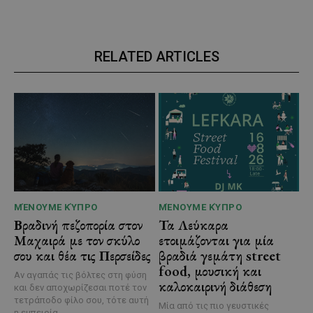
RELATED ARTICLES
ΜΈΝΟΥΜΕ ΚΎΠΡΟ
ΜΈΝΟΥΜΕ ΚΎΠΡΟ
Βραδινή πεζοπορία στον
Τα Λεύκαρα
Μαχαιρά με τον σκύλο
ετοιμάζονται για μία
σου και θέα τις Περσείδες
βραδιά γεμάτη street
food, μουσική και
Αν αγαπάς τις βόλτες στη φύση
καλοκαιρινή διάθεση
και δεν αποχωρίζεσαι ποτέ τον
τετράποδο φίλο σου, τότε αυτή
Μία από τις πιο γευστικές
η εμπειρία...