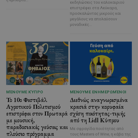
εκδηλώσεις του καλοκαιριού
επιστρέφει στα Λεύκαρα,
προσκαλώντας μικρούς και
μεγάλους να απολαύσουν
μοναδικές...
ΜΈΝΟΥΜΕ ΚΎΠΡΟ
ΜΈΝΟΥΜΕ ΕΝΗΜΕΡΩΜΈΝΟΙ
Το 10ο Φεστιβάλ
Διεθνώς αναγνωρισμένα
Αγροτικού Πολιτισμού
κρασιά στην κορυφαία
επιστρέφει στον Πρωταρά
σχέση ποιότητας-τιμής
με μουσική,
από τη Lidl Κύπρου
παραδοσιακές γεύσεις και
Με σφραγίδα ποιότητας από
πλούσιο πρόγραμμα
τους Masters of Wine, η κάβα της