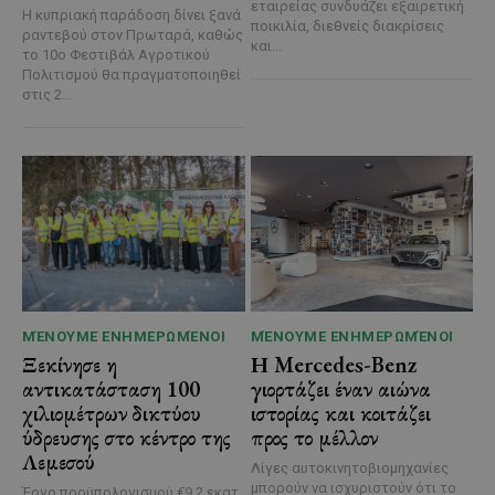
εταιρείας συνδυάζει εξαιρετική
Η κυπριακή παράδοση δίνει ξανά
ποικιλία, διεθνείς διακρίσεις
ραντεβού στον Πρωταρά, καθώς
και...
το 10ο Φεστιβάλ Αγροτικού
Πολιτισμού θα πραγματοποιηθεί
στις 2...
ΜΈΝΟΥΜΕ ΕΝΗΜΕΡΩΜΈΝΟΙ
ΜΈΝΟΥΜΕ ΕΝΗΜΕΡΩΜΈΝΟΙ
Ξεκίνησε η
Η Mercedes-Benz
αντικατάσταση 100
γιορτάζει έναν αιώνα
χιλιομέτρων δικτύου
ιστορίας και κοιτάζει
ύδρευσης στο κέντρο της
προς το μέλλον
Λεμεσού
Λίγες αυτοκινητοβιομηχανίες
μπορούν να ισχυριστούν ότι το
Έργο προϋπολογισμού €9,2 εκατ.