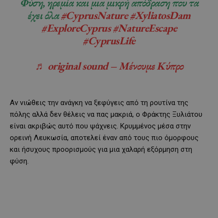
Φύση, ηρεμία και μια μικρή απόδραση που τα
έχει όλα
#CyprusNature
#XyliatosDam
#ExploreCyprus
#NatureEscape
#CyprusLife
♬ original sound – Μένουμε Κύπρο
Αν νιώθεις την ανάγκη να ξεφύγεις από τη ρουτίνα της
πόλης αλλά δεν θέλεις να πας μακριά, ο Φράκτης Ξυλιάτου
είναι ακριβώς αυτό που ψάχνεις. Κρυμμένος μέσα στην
ορεινή Λευκωσία, αποτελεί έναν από τους πιο όμορφους
και ήσυχους προορισμούς για μια χαλαρή εξόρμηση στη
φύση.