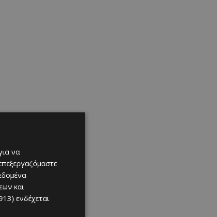
για να
 επεξεργαζόμαστε
δεδομένα
εων και
913)
ενδέχεται