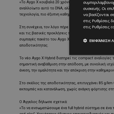
«Το Aygo X κουβαλά 20 χρόνια χαρακτήρα και “fun-to-d
συμπεριλαμβανομ
αναλλοίωτο αυτό το DNA, αλλά το ανεβάζουμε επίπεδο
συσκευής. Οι επ
τεχνολογία, πιο έξυπνη καθημερινή χρήση και ακόμα μ
να βασίζονται σε
στις
Ρυθμίσεις δ
στις
Ρυθμίσεις c
Στη συνέχεια, τον λόγο πήρε ο
Άγγελος Λοϊζίδης
, Pro
και τις βασικές προκλήσεις που αντιμετώπισαν οι ομ
συμπαγές πακέτο του Aygo X, τη διατήρηση της ευελιξ
ΕΜΦΆΝΙΣΗ 
αποδοτικότητας.
Το νέο Aygo X Hybrid διατηρεί τις compact αναλογίες
σημαντική αναβάθμιση στην απόδοση, με συνολική ισχ
άνεση, την ομαλότητα και την απόκριση στην καθημερι
Στο σκέλος της αποδοτικότητας, επιτυγχάνει
85
g
/
km
εκπομπές και κατανάλωση, χωρίς ανάγκη φόρτισης στην
Ο
Άγγελος
δήλωσε σχετικά:
«Το να ενσωματώσουμε ένα
full
hybrid
σύστημα σε ένα τ
and-play”. Χρειάστηκε έξυπνος επανασχεδιασμός και π