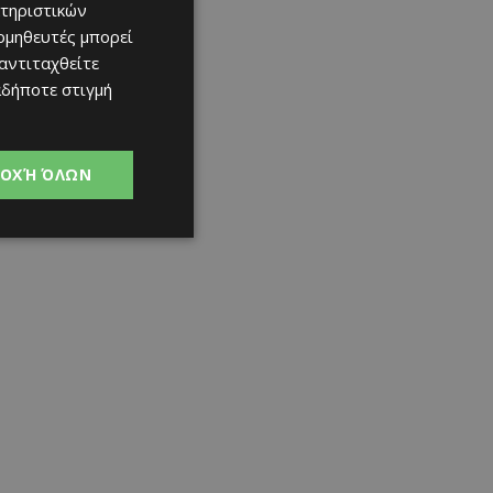
τηριστικών
ομηθευτές μπορεί
 αντιταχθείτε
αδήποτε στιγμή
ΟΧΉ ΌΛΩΝ