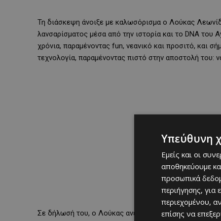
Τη διάσκεψη άνοιξε με καλωσόρισμα ο
Λούκας Λεωνί
λανσαρίσματος μέσα από την ιστορία και το DNA του A
χρόνια, παραμένοντας fun, νεανικό και προσιτό, και σ
τεχνολογία, παραμένοντας πιστό στην αποστολή του: να
Υπεύθυνη 
Εμείς και οι συν
αποθηκεύουμε κα
προσωπικά δεδομ
περιήγησης, για 
περιεχομένου, α
Σε δήλωσή του, ο
Λούκας
ανέφερε:
επίσης να επεξε