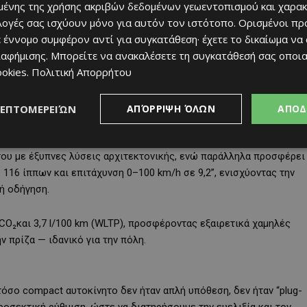
rive”εμπειρία στην πόλη. Με το νέο Aygo X Hybrid κρατάμε
ένης της χρήσης ακριβών δεδομένων γεωεντοπισμού και χαρακ
: λιγότερο CO₂, περισσότερη Aygo X εμπειρία – πιο σύγχρονη
ιλογές σας ισχύουν μόνο για αυτόν τον ιστότοπο. Ορισμένοι πρ
εγαλύτερη απόλαυση στην αστική μετακίνηση.»
 έννομο συμφέρον αντί για συγκατάθεση· έχετε το δικαίωμα να
ιαφήμισης
. Μπορείτε να ανακαλέσετε τη συγκατάθεσή σας οποι
ookies
.
Πολιτική Απορρήτου
ductManager, παρουσιάζοντας το τεχνικό υπόβαθρο του μοντέλου
άδες R&D: την ενσωμάτωση του υβριδικού συστήματος στο
ίας και της οδηγικής συμπεριφοράς, και τη μεγιστοποίηση της
ΛΕΠΤΟΜΕΡΕΙΏΝ
ΑΠΌΡΡΙΨΗ ΌΛΩΝ
ΑΠΟΔ
 του με έξυπνες λύσεις αρχιτεκτονικής, ενώ παράλληλα προσφέρει
ύ
116 ίππων
και επιτάχυνση
0–100
km
/
h
σε 9,2”
, ενισχύοντας την
νή οδήγηση.
CO
₂
και
3,7
l
/100
km
(
WLTP
)
, προσφέροντας εξαιρετικά χαμηλές
 πρίζα — ιδανικό για την πόλη.
όσο compact αυτοκίνητο δεν ήταν απλή υπόθεση, δεν ήταν “plug-
ροσεκτική ρύθμιση, ώστε να διατηρήσουμε την ευελιξία και τον