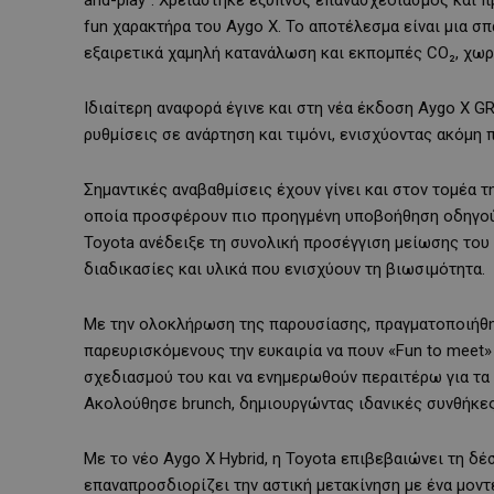
fun χαρακτήρα του Aygo X. Το αποτέλεσμα είναι μια σ
εξαιρετικά χαμηλή κατανάλωση και εκπομπές CO₂,
χωρ
Ιδιαίτερη αναφορά έγινε και στη νέα
έκδοση
Aygo
X
G
ρυθμίσεις σε ανάρτηση και τιμόνι, ενισχύοντας ακόμη 
Σημαντικές αναβαθμίσεις έχουν γίνει και στον τομέα 
οποία προσφέρουν πιο προηγμένη υποβοήθηση οδηγού κ
Toyota ανέδειξε τη συνολική προσέγγιση μείωσης το
διαδικασίες και υλικά που ενισχύουν τη βιωσιμότητα.
Με την ολοκλήρωση της παρουσίασης, πραγματοποιήθηκ
παρευρισκόμενους την ευκαιρία να πουν
«
Fun
to
meet
»
σχεδιασμού του και να ενημερωθούν περαιτέρω για τα
Ακολούθησε brunch, δημιουργώντας ιδανικές συνθήκες 
Με το νέο Aygo X Hybrid, η Toyota επιβεβαιώνει τη δ
επαναπροσδιορίζει την αστική μετακίνηση με ένα μον