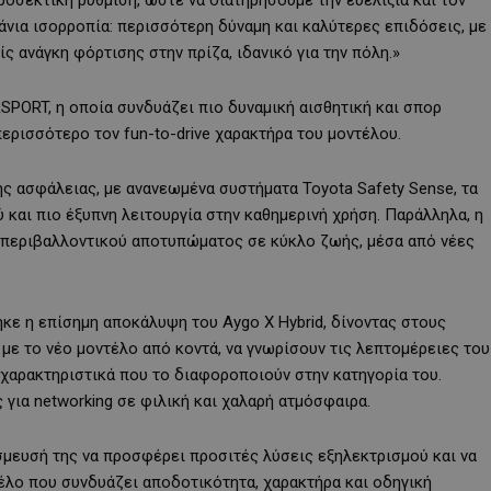
πάνια ισορροπία: περισσότερη δύναμη και καλύτερες επιδόσεις, με
ίς ανάγκη φόρτισης στην πρίζα
, ιδανικό για την πόλη.»
R
SPORT
, η οποία συνδυάζει πιο δυναμική αισθητική και σπορ
περισσότερο τον fun-to-drive χαρακτήρα του μοντέλου.
της ασφάλειας, με ανανεωμένα συστήματα
Toyota
Safety
Sense
, τα
αι πιο έξυπνη λειτουργία στην καθημερινή χρήση. Παράλληλα, η
υ περιβαλλοντικού αποτυπώματος σε κύκλο ζωής, μέσα από νέες
ε η επίσημη αποκάλυψη του Aygo X Hybrid, δίνοντας στους
με το νέο μοντέλο από κοντά, να γνωρίσουν τις λεπτομέρειες του
 χαρακτηριστικά που το διαφοροποιούν στην κατηγορία του.
για networking σε φιλική και χαλαρή ατμόσφαιρα.
έσμευσή της να προσφέρει προσιτές λύσεις εξηλεκτρισμού και να
τέλο που συνδυάζει
αποδοτικότητα, χαρακτήρα και οδηγική