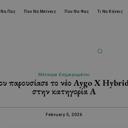
 Να Πας
Που Να Μείνεις
Που Να Φας
Τι Να Κάνεις
Μένουμε Ενημερωμένοι
ου παρουσίασε το νέο Aygo X Hybrid
στην κατηγορία A
February 5, 2026