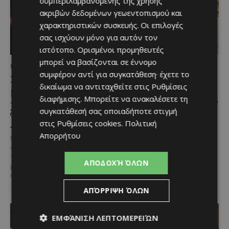
συμπεριλαμβανομένης της χρήσης
ακριβών δεδομένων γεωεντοπισμού και
χαρακτηριστικών συσκευής. Οι επιλογές
σας ισχύουν μόνο για αυτόν τον
ιστότοπο. Ορισμένοι προμηθευτές
μπορεί να βασίζονται σε έννομο
ΜΈΝΟΥΜΕ ΕΝΗΜΕΡΩΜΈΝΟΙ
ΜΈΝΟΥΜΕ ΚΎΠΡΟ
συμφέρον αντί για συγκατάθεση· έχετε το
Συναγερμός στον Κόρνο
Road Trips στην Κύπρο
δικαίωμα να αντιταχθείτε στις
Ρυθμίσεις
μετά την πυρκαγιά –
#3: Η απόλυτη
διαφήμισης
. Μπορείτε να ανακαλέσετε τη
«Δεν θα υπήρχε δρόμος
μονοήμερη διαδρομή στην
συγκατάθεσή σας οποιαδήποτε στιγμή
διαφυγής», προειδοποιεί ο
Πάφο που πρέπει να
Αντιδήμαρχος
κάνεις
στις
Ρυθμίσεις cookies
.
Πολιτική
Απορρήτου
Για ακόμη μία φορά, μια
Η Πάφος είναι από τις επαρχίες
ανθρώπινη απερισκεψία έφερε
που μπορείς να επισκεφθείς
την Κύπρο ένα βήμα πριν από μια
ξανά και ξανά χωρίς να τη
ΑΠΟΔΟΧΉ ΌΛΩΝ
μεγάλη οικολογική
βαρεθείς. Μέσα...
καταστροφή....
ΑΠΌΡΡΙΨΗ ΌΛΩΝ
ΕΜΦΆΝΙΣΗ ΛΕΠΤΟΜΕΡΕΙΏΝ