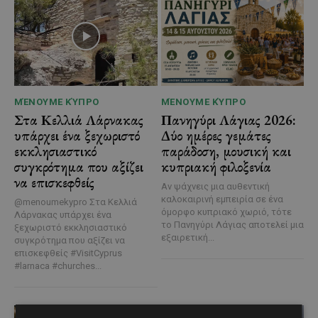
ΜΈΝΟΥΜΕ ΚΎΠΡΟ
ΜΈΝΟΥΜΕ ΚΎΠΡΟ
Στα Κελλιά Λάρνακας
Πανηγύρι Λάγιας 2026:
υπάρχει ένα ξεχωριστό
Δύο ημέρες γεμάτες
εκκλησιαστικό
παράδοση, μουσική και
συγκρότημα που αξίζει
κυπριακή φιλοξενία
να επισκεφθείς
Αν ψάχνεις μια αυθεντική
καλοκαιρινή εμπειρία σε ένα
@menoumekypro Στα Κελλιά
όμορφο κυπριακό χωριό, τότε
Λάρνακας υπάρχει ένα
το Πανηγύρι Λάγιας αποτελεί μια
ξεχωριστό εκκλησιαστικό
εξαιρετική...
συγκρότημα που αξίζει να
επισκεφθείς #VisitCyprus
#larnaca #churches...