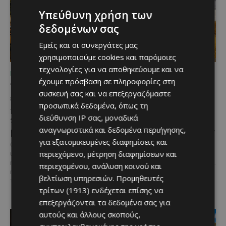
Υπεύθυνη χρήση των
δεδομένων σας
Εμείς και οι συνεργάτες μας
χρησιμοποιούμε cookies και παρόμοιες
τεχνολογίες για να αποθηκεύουμε και να
ΜΈΝΟΥΜΕ ΚΎΠΡΟ
ΜΈΝΟΥΜΕ ΚΎΠΡΟ
έχουμε πρόσβαση σε πληροφορίες στη
Το River Walk 2026
Στο χωριό, η αγάπη
συσκευή σας και να επεξεργαζόμαστε
επιστρέφει στη Λευκωσία
έρχεται μέσα σε τρεις
προσωπικά δεδομένα, όπως τη
– Ανακοινώθηκε η
σακούλες… με αυγά!
διεύθυνση IP σας, μοναδικά
ημερομηνία της μεγάλης
«Σε μια εποχή που οι
μουσικής γιορτής
αναγνωριστικά και δεδομένα περιήγησης,
περισσότεροι δεν γνωρίζουν καν
για εξατομικευμένες διαφημίσεις και
τον γείτονά τους, υπάρχουν
Οι φίλοι της μουσικής και των
ακόμη χωριά όπου η ανθρωπιά...
περιεχόμενο, μέτρηση διαφημίσεων και
υπαίθριων εκδηλώσεων μπορούν
ήδη να σημειώσουν την
περιεχομένου, ανάλυση κοινού και
ημερομηνία στο ημερολόγιό
βελτίωση υπηρεσιών.
Προμηθευτές
τους, καθώς...
τρίτων (1913)
ενδέχεται επίσης να
επεξεργάζονται τα δεδομένα σας για
αυτούς και άλλους σκοπούς,