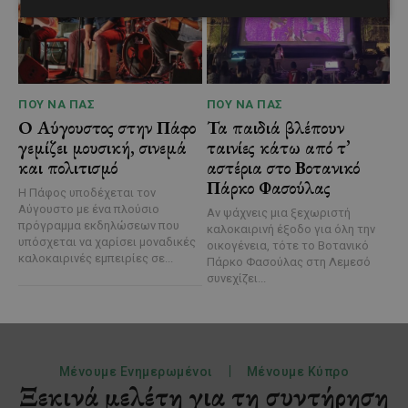
ΠΟΥ ΝΑ ΠΑΣ
ΠΟΥ ΝΑ ΠΑΣ
Ο Αύγουστος στην Πάφο
Τα παιδιά βλέπουν
γεμίζει μουσική, σινεμά
ταινίες κάτω από τ’
και πολιτισμό
αστέρια στο Βοτανικό
Πάρκο Φασούλας
Η Πάφος υποδέχεται τον
Αύγουστο με ένα πλούσιο
Αν ψάχνεις μια ξεχωριστή
πρόγραμμα εκδηλώσεων που
καλοκαιρινή έξοδο για όλη την
υπόσχεται να χαρίσει μοναδικές
οικογένεια, τότε το Βοτανικό
καλοκαιρινές εμπειρίες σε...
Πάρκο Φασούλας στη Λεμεσό
συνεχίζει...