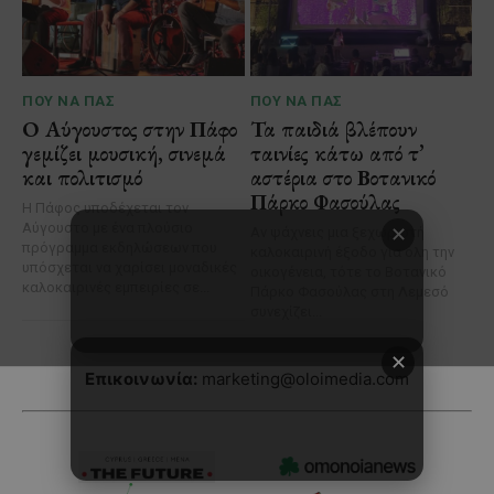
✕
Επικοινωνία:
marketing@oloimedia.com