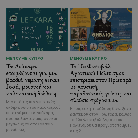
ΜΈΝΟΥΜΕ ΚΎΠΡΟ
ΜΈΝΟΥΜΕ ΚΎΠΡΟ
Τα Λεύκαρα
Το 10ο Φεστιβάλ
ετοιμάζονται για μία
Αγροτικού Πολιτισμού
βραδιά γεμάτη street
επιστρέφει στον Πρωταρά
food, μουσική και
με μουσική,
καλοκαιρινή διάθεση
παραδοσιακές γεύσεις και
πλούσιο πρόγραμμα
Μία από τις πιο γευστικές
εκδηλώσεις του καλοκαιριού
Η κυπριακή παράδοση δίνει ξανά
επιστρέφει στα Λεύκαρα,
ραντεβού στον Πρωταρά, καθώς
προσκαλώντας μικρούς και
το 10ο Φεστιβάλ Αγροτικού
μεγάλους να απολαύσουν
Πολιτισμού θα πραγματοποιηθεί
μοναδικές...
στις 2...