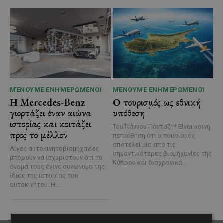
ΜΈΝΟΥΜΕ ΕΝΗΜΕΡΩΜΈΝΟΙ
ΜΈΝΟΥΜΕ ΕΝΗΜΕΡΩΜΈΝΟΙ
Η Mercedes-Benz
Ο τουρισμός ως εθνική
γιορτάζει έναν αιώνα
υπόθεση
ιστορίας και κοιτάζει
Του Γιάννου Πανταζή* Είναι κοινή
προς το μέλλον
πεποίθηση ότι ο τουρισμός
αποτελεί μία από τις
Λίγες αυτοκινητοβιομηχανίες
σημαντικότερες βιομηχανίες της
μπορούν να ισχυριστούν ότι το
Κύπρου και διαχρονικά...
όνομά τους έγινε συνώνυμο της
ίδιας της ιστορίας του
αυτοκινήτου. Η...