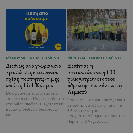
ΜΈΝΟΥΜΕ ΕΝΗΜΕΡΩΜΈΝΟΙ
ΜΈΝΟΥΜΕ ΕΝΗΜΕΡΩΜΈΝΟΙ
Διεθνώς αναγνωρισμένα
Ξεκίνησε η
κρασιά στην κορυφαία
αντικατάσταση 100
σχέση ποιότητας-τιμής
χιλιομέτρων δικτύου
από τη Lidl Κύπρου
ύδρευσης στο κέντρο της
Λεμεσού
Με σφραγίδα ποιότητας από
τους Masters of Wine, η κάβα της
Έργο προϋπολογισμού €9,2 εκατ.
εταιρείας συνδυάζει εξαιρετική
με συγχρηματοδότηση από την
ποικιλία, διεθνείς διακρίσεις
Ε.Ε. Με τελετή που
και...
πραγματοποιήθηκε το πρωί της
Πέμπτης, 6 Αυγούστου...