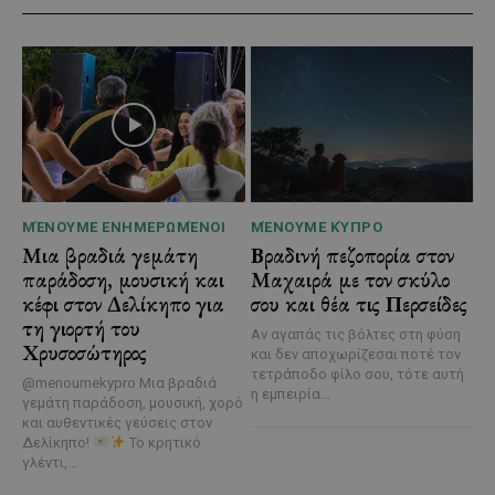
ΜΈΝΟΥΜΕ ΕΝΗΜΕΡΩΜΈΝΟΙ
ΜΈΝΟΥΜΕ ΚΎΠΡΟ
Μια βραδιά γεμάτη
Βραδινή πεζοπορία στον
παράδοση, μουσική και
Μαχαιρά με τον σκύλο
κέφι στον Δελίκηπο για
σου και θέα τις Περσείδες
τη γιορτή του
Αν αγαπάς τις βόλτες στη φύση
Χρυσοσώτηρος
και δεν αποχωρίζεσαι ποτέ τον
τετράποδο φίλο σου, τότε αυτή
@menoumekypro Μια βραδιά
η εμπειρία...
γεμάτη παράδοση, μουσική, χορό
και αυθεντικές γεύσεις στον
Δελίκηπο!
Το κρητικό
γλέντι,...