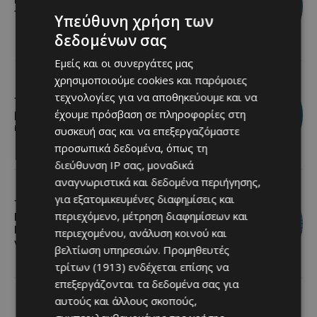
Βραδινή πεζοπορία στον Μαχαιρά με
τον σκύλο σου και θέα τις Περσείδες
Υπεύθυνη χρήση των
δεδομένων σας
Εμείς και οι συνεργάτες μας
χρησιμοποιούμε cookies και παρόμοιες
τεχνολογίες για να αποθηκεύουμε και να
Τα Λεύκαρα ετοιμάζονται για μία
έχουμε πρόσβαση σε πληροφορίες στη
βραδιά γεμάτη street food, μουσική
και καλοκαιρινή διάθεση
συσκευή σας και να επεξεργαζόμαστε
προσωπικά δεδομένα, όπως τη
διεύθυνση IP σας, μοναδικά
αναγνωριστικά και δεδομένα περιήγησης,
για εξατομικευμένες διαφημίσεις και
Το 10ο Φεστιβάλ Αγροτικού
περιεχόμενο, μέτρηση διαφημίσεων και
Πολιτισμού επιστρέφει στον
Πρωταρά με μουσική, παραδοσιακές
περιεχομένου, ανάλυση κοινού και
γεύσεις και πλούσιο πρόγραμμα
βελτίωση υπηρεσιών.
Προμηθευτές
τρίτων (1913)
ενδέχεται επίσης να
επεξεργάζονται τα δεδομένα σας για
αυτούς και άλλους σκοπούς,