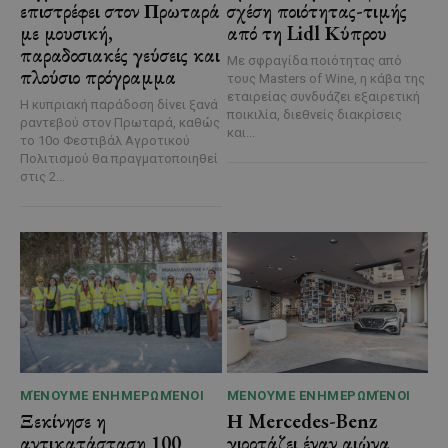
επιστρέφει στον Πρωταρά
σχέση ποιότητας-τιμής
με μουσική,
από τη Lidl Κύπρου
παραδοσιακές γεύσεις και
Με σφραγίδα ποιότητας από
πλούσιο πρόγραμμα
τους Masters of Wine, η κάβα της
εταιρείας συνδυάζει εξαιρετική
Η κυπριακή παράδοση δίνει ξανά
ποικιλία, διεθνείς διακρίσεις
ραντεβού στον Πρωταρά, καθώς
και...
το 10ο Φεστιβάλ Αγροτικού
Πολιτισμού θα πραγματοποιηθεί
στις 2...
ΜΈΝΟΥΜΕ ΕΝΗΜΕΡΩΜΈΝΟΙ
ΜΈΝΟΥΜΕ ΕΝΗΜΕΡΩΜΈΝΟΙ
Ξεκίνησε η
Η Mercedes-Benz
αντικατάσταση 100
γιορτάζει έναν αιώνα