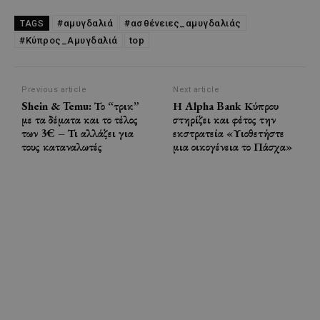
#αμυγδαλιά
#ασθένειες_αμυγδαλιάς
TAGS
#Κύπρος_Αμυγδαλιά
top
Previous article
Next article
Shein & Temu: Το “τρικ”
Η Alpha Bank Κύπρου
με τα δέματα και το τέλος
στηρίζει και φέτος την
των 3€ – Τι αλλάζει για
εκστρατεία «Υιοθετήστε
τους καταναλωτές
μια οικογένεια το Πάσχα»