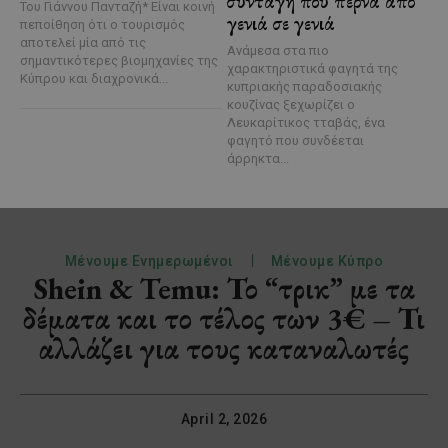
συνταγή που περνά από
Του Γιάννου Πανταζή* Είναι κοινή
γενιά σε γενιά
πεποίθηση ότι ο τουρισμός
αποτελεί μία από τις
Ανάμεσα στα πιο
σημαντικότερες βιομηχανίες της
χαρακτηριστικά φαγητά της
Κύπρου και διαχρονικά...
κυπριακής παραδοσιακής
κουζίνας ξεχωρίζει ο
Λευκαρίτικος τταβάς, ένα
φαγητό που συνδέεται
άρρηκτα...