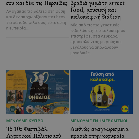
σου και θέα τις Περσείδες
βραδιά γεμάτη street
food, μουσική και
Αν αγαπάς τις βόλτες στη φύση
καλοκαιρινή διάθεση
και δεν αποχωρίζεσαι ποτέ τον
τετράποδο φίλο σου, τότε αυτή
Μία από τις πιο γευστικές
η εμπειρία...
εκδηλώσεις του καλοκαιριού
επιστρέφει στα Λεύκαρα,
προσκαλώντας μικρούς και
μεγάλους να απολαύσουν
μοναδικές...
ΜΈΝΟΥΜΕ ΚΎΠΡΟ
ΜΈΝΟΥΜΕ ΕΝΗΜΕΡΩΜΈΝΟΙ
Το 10ο Φεστιβάλ
Διεθνώς αναγνωρισμένα
Αγροτικού Πολιτισμού
κρασιά στην κορυφαία