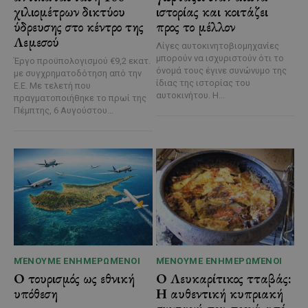
χιλιομέτρων δικτύου
ιστορίας και κοιτάζει
ύδρευσης στο κέντρο της
προς το μέλλον
Λεμεσού
Λίγες αυτοκινητοβιομηχανίες
μπορούν να ισχυριστούν ότι το
Έργο προϋπολογισμού €9,2 εκατ.
όνομά τους έγινε συνώνυμο της
με συγχρηματοδότηση από την
ίδιας της ιστορίας του
Ε.Ε. Με τελετή που
αυτοκινήτου. Η...
πραγματοποιήθηκε το πρωί της
Πέμπτης, 6 Αυγούστου...
ΜΈΝΟΥΜΕ ΕΝΗΜΕΡΩΜΈΝΟΙ
ΜΈΝΟΥΜΕ ΕΝΗΜΕΡΩΜΈΝΟΙ
Ο τουρισμός ως εθνική
Ο Λευκαρίτικος τταβάς:
υπόθεση
Η αυθεντική κυπριακή