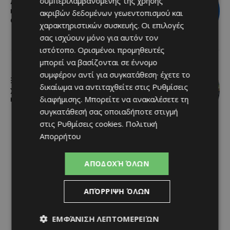
συμπεριλαμβανομένης της χρήσης
Διεθνώς αναγνωρισμένα κρασιά στην
κορυφαία σχέση ποιότητας-τιμής
ακριβών δεδομένων γεωεντοπισμού και
από τη Lidl Κύπρου
χαρακτηριστικών συσκευής. Οι επιλογές
σας ισχύουν μόνο για αυτόν τον
ιστότοπο. Ορισμένοι προμηθευτές
μπορεί να βασίζονται σε έννομο
συμφέρον αντί για συγκατάθεση· έχετε το
Ξεκίνησε η αντικατάσταση 100
δικαίωμα να αντιταχθείτε στις
Ρυθμίσεις
χιλιομέτρων δικτύου ύδρευσης στο
διαφήμισης
. Μπορείτε να ανακαλέσετε τη
κέντρο της Λεμεσού
συγκατάθεσή σας οποιαδήποτε στιγμή
στις
Ρυθμίσεις cookies
.
Πολιτική
Απορρήτου
ΑΠΟΔΟΧΉ ΌΛΩΝ
ΑΠΌΡΡΙΨΗ ΌΛΩΝ
ΕΜΦΆΝΙΣΗ ΛΕΠΤΟΜΕΡΕΙΏΝ