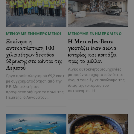
ΜΈΝΟΥΜΕ ΕΝΗΜΕΡΩΜΈΝΟΙ
ΜΈΝΟΥΜΕ ΕΝΗΜΕΡΩΜΈΝΟΙ
Ξεκίνησε η
Η Mercedes-Benz
αντικατάσταση 100
γιορτάζει έναν αιώνα
χιλιομέτρων δικτύου
ιστορίας και κοιτάζει
ύδρευσης στο κέντρο της
προς το μέλλον
Λεμεσού
Λίγες αυτοκινητοβιομηχανίες
μπορούν να ισχυριστούν ότι το
Έργο προϋπολογισμού €9,2 εκατ.
όνομά τους έγινε συνώνυμο της
με συγχρηματοδότηση από την
ίδιας της ιστορίας του
Ε.Ε. Με τελετή που
αυτοκινήτου. Η...
πραγματοποιήθηκε το πρωί της
Πέμπτης, 6 Αυγούστου...