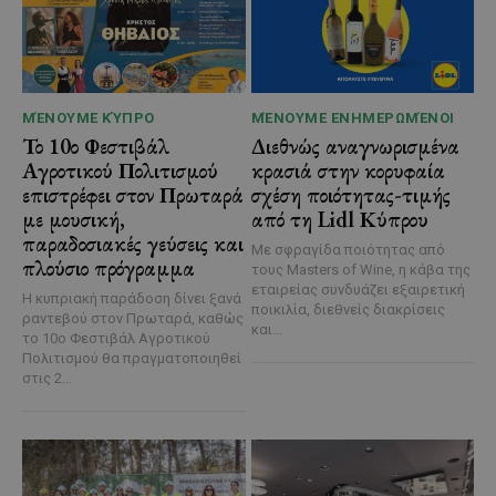
ΜΈΝΟΥΜΕ ΚΎΠΡΟ
ΜΈΝΟΥΜΕ ΕΝΗΜΕΡΩΜΈΝΟΙ
Το 10ο Φεστιβάλ
Διεθνώς αναγνωρισμένα
Αγροτικού Πολιτισμού
κρασιά στην κορυφαία
επιστρέφει στον Πρωταρά
σχέση ποιότητας-τιμής
με μουσική,
από τη Lidl Κύπρου
παραδοσιακές γεύσεις και
Με σφραγίδα ποιότητας από
πλούσιο πρόγραμμα
τους Masters of Wine, η κάβα της
εταιρείας συνδυάζει εξαιρετική
Η κυπριακή παράδοση δίνει ξανά
ποικιλία, διεθνείς διακρίσεις
ραντεβού στον Πρωταρά, καθώς
και...
το 10ο Φεστιβάλ Αγροτικού
Πολιτισμού θα πραγματοποιηθεί
στις 2...