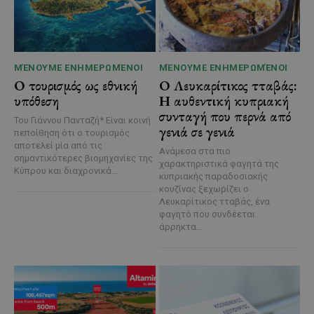
ΜΈΝΟΥΜΕ ΕΝΗΜΕΡΩΜΈΝΟΙ
ΜΈΝΟΥΜΕ ΕΝΗΜΕΡΩΜΈΝΟΙ
Ο τουρισμός ως εθνική
Ο Λευκαρίτικος τταβάς:
υπόθεση
Η αυθεντική κυπριακή
συνταγή που περνά από
Του Γιάννου Πανταζή* Είναι κοινή
γενιά σε γενιά
πεποίθηση ότι ο τουρισμός
αποτελεί μία από τις
Ανάμεσα στα πιο
σημαντικότερες βιομηχανίες της
χαρακτηριστικά φαγητά της
Κύπρου και διαχρονικά...
κυπριακής παραδοσιακής
κουζίνας ξεχωρίζει ο
Λευκαρίτικος τταβάς, ένα
φαγητό που συνδέεται
άρρηκτα...