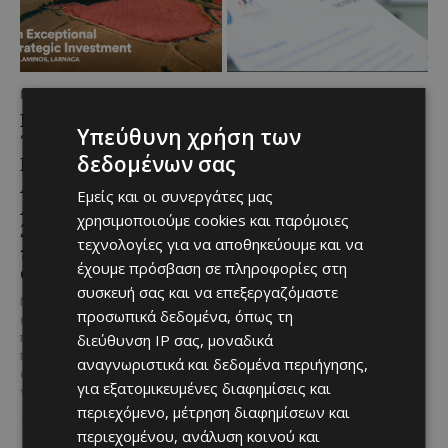
ΜΈΝΟΥΜΕ ΕΝΗΜΕΡΩΜΈΝΟΙ
ΜΈΝΟΥΜΕ ΕΝΗΜΕΡΩΜΈΝΟΙ
Εμβληματική
Επένδυση €31 εκατ. για
Υπεύθυνη χρήση των
Τουριστική Έκταση στην
εκσυγχρονισμό των
δεδομένων σας
Παραλιακή Ζώνη
Υπηρεσιών Κοινωνικής
Αλαμινού με
Ευημερίας
Εμείς και οι συνεργάτες μας
Αδειοδοτημένη
Το έργο υλοποιείται στο πλαίσιο
χρησιμοποιούμε cookies και παρόμοιες
Ξενοδοχειακή Ανάπτυξη
του Προγράμματος Πολιτικής
τεχνολογίες για να αποθηκεύουμε και να
και Πανοραμική Θέα της
Συνοχής «ΘΑΛΕΙΑ2021-2027», με
έχουμε πρόσβαση σε πληροφορίες στη
τη συγχρηματοδότησης της ΕΕ
Θάλασσας
Σε μία από τις...
συσκευή σας και να επεξεργαζόμαστε
Μια εξαιρετικά σπάνια
προσωπικά δεδομένα, όπως τη
επενδυτική ευκαιρία
παρουσιάζεται στην παραλιακή
διεύθυνση IP σας, μοναδικά
περιοχή του Αλαμινού, στην
αναγνωριστικά και δεδομένα περιήγησης,
επαρχία Λάρνακας. Πρόκειται
για εξατομικευμένες διαφημίσεις και
για τρία συνεχόμενα...
περιεχόμενο, μέτρηση διαφημίσεων και
περιεχομένου, ανάλυση κοινού και