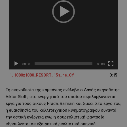
y
e
r
00:00
00:00
1.
1080x1080_RESORT_15s_he_CY
0:15
Τη σκηνοθεσία της καμπάνιας ανέλαβε ο Δανός σκηνοθέτης
Viktor Sloth, στο ενεργητικό του οποίου περιλαμβάνονται
έργα για τους οίκους Prada, Balmain και Gucci. Στο έργο του,
η ευαισθησία του καλλιτεχνικού κινηματογράφου συναντά
την αστική ενέργεια ενώ η σουρεαλιστική φαντασία
εδραιώνεται σε εξαιρετικά ρεαλιστικά σκηνικά.