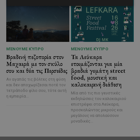
ΜΈΝΟΥΜΕ ΚΎΠΡΟ
ΜΈΝΟΥΜΕ ΚΎΠΡΟ
Βραδινή πεζοπορία στον
Τα Λεύκαρα
Μαχαιρά με τον σκύλο
ετοιμάζονται για μία
σου και θέα τις Περσείδες
βραδιά γεμάτη street
food, μουσική και
Αν αγαπάς τις βόλτες στη φύση
καλοκαιρινή διάθεση
και δεν αποχωρίζεσαι ποτέ τον
τετράποδο φίλο σου, τότε αυτή
Μία από τις πιο γευστικές
η εμπειρία...
εκδηλώσεις του καλοκαιριού
επιστρέφει στα Λεύκαρα,
προσκαλώντας μικρούς και
μεγάλους να απολαύσουν
μοναδικές...