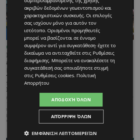
συμπεριλαμβανομένης της χρήσης
ακριβών δεδομένων γεωεντοπισμού και
χαρακτηριστικών συσκευής. Οι επιλογές
σας ισχύουν μόνο για αυτόν τον
ιστότοπο. Ορισμένοι προμηθευτές
μπορεί να βασίζονται σε έννομο
συμφέρον αντί για συγκατάθεση· έχετε το
ΜΈΝΟΥΜΕ ΕΝΗΜΕΡΩΜΈΝΟΙ
ΜΈΝΟΥΜΕ ΕΝΗΜΕΡΩΜΈΝΟΙ
δικαίωμα να αντιταχθείτε στις
Ρυθμίσεις
Lidl Better Living Days
Μια βραδιά γεμάτη
διαφήμισης
. Μπορείτε να ανακαλέσετε τη
#summer2026: Ένα
παράδοση, μουσική και
συγκατάθεσή σας οποιαδήποτε στιγμή
μοναδικό ταξίδι ευεξίας,
κέφι στον Δελίκηπο για
γεμάτο γεύση, ενέργεια
τη γιορτή του
στις
Ρυθμίσεις cookies
.
Πολιτική
και χαμόγελα σε όλη την
Χρυσοσώτηρος
Απορρήτου
Κύπρο
@menoumekypro Μια βραδιά
γεμάτη παράδοση, μουσική, χορό
Με 6 προορισμούς, πάνω από
ΑΠΟΔΟΧΉ ΌΛΩΝ
και αυθεντικές γεύσεις στον
1.700 συμμετέχοντες και
Δελίκηπο!
Το κρητικό
περισσότερες από 3.500
γλέντι,...
μερίδες, η Lidl Κύπρου
ΑΠΌΡΡΙΨΗ ΌΛΩΝ
επιβεβαίωσε για ακόμα...
ΕΜΦΆΝΙΣΗ ΛΕΠΤΟΜΕΡΕΙΏΝ