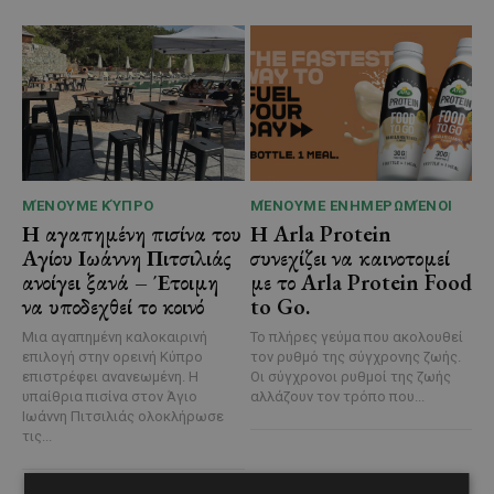
ΜΈΝΟΥΜΕ ΚΎΠΡΟ
ΜΈΝΟΥΜΕ ΕΝΗΜΕΡΩΜΈΝΟΙ
Η αγαπημένη πισίνα του
Η Arla Protein
Αγίου Ιωάννη Πιτσιλιάς
συνεχίζει να καινοτομεί
ανοίγει ξανά – Έτοιμη
με το Arla Protein Food
να υποδεχθεί το κοινό
to Go.
Μια αγαπημένη καλοκαιρινή
Το πλήρες γεύμα που ακολουθεί
επιλογή στην ορεινή Κύπρο
τον ρυθμό της σύγχρονης ζωής.
επιστρέφει ανανεωμένη. Η
Οι σύγχρονοι ρυθμοί της ζωής
υπαίθρια πισίνα στον Άγιο
αλλάζουν τον τρόπο που...
Ιωάννη Πιτσιλιάς ολοκλήρωσε
τις...