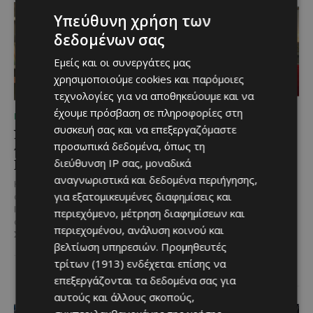
Υπεύθυνη χρήση των
δεδομένων σας
Εμείς και οι συνεργάτες μας
χρησιμοποιούμε cookies και παρόμοιες
τεχνολογίες για να αποθηκεύουμε και να
έχουμε πρόσβαση σε πληροφορίες στη
ΜΈΝΟΥΜΕ ΕΝΗΜΕΡΩΜΈΝΟΙ
ΜΈΝΟΥΜΕ ΕΝΗΜΕΡΩΜΈΝΟΙ
συσκευή σας και να επεξεργαζόμαστε
Νέος Γενικός Διευθυντής
Η Peugeot είναι ο
προσωπικά δεδομένα, όπως τη
του Hilton Nicosia ο
επίσημος συνεργάτης του
διεύθυνση IP σας, μοναδικά
Ilio Rodoni
Φεστιβάλ
Κινηματογράφου της
αναγνωριστικά και δεδομένα περιήγησης,
Καθήκοντα Γενικού Διευθυντή
Βενετίας
για εξατομικευμένες διαφημίσεις και
στο Hilton Nicosia αναλαμβάνει ο
Ilio Rodoni, παίρνοντας τη
περιεχόμενο, μέτρηση διαφημίσεων και
Η Peugeot ανακοινώνει μια
σκυτάλη από τον κ. Εύρο
ιδιαίτερα σημαντική συνεργασία
περιεχομένου, ανάλυση κοινού και
Στυλιανού,...
με το Διεθνές Φεστιβάλ
βελτίωση υπηρεσιών.
Προμηθευτές
Κινηματογράφου της Βενετίας
τρίτων (1913)
ενδέχεται επίσης να
και με αυτό τον...
επεξεργάζονται τα δεδομένα σας για
αυτούς και άλλους σκοπούς,