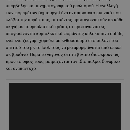
υπερβολής και κινηματογραφικού ρεαλισμού. Η εναλλαγή
των φορεμάτων δημιουργεί ένα εντυπωσιακό σκηνικό που
κλέβει την παράσταση, οι τσάντες πρωταγωνιστούν σε κάθε
σκηνή με σουρεαλιστικό τρόπο, οι πρωταγωνιστές
απογειώνονται κυριολεκτικά φορώντας καλοκαιρινά outfits,
ενώ ένα ζευγάρι χορεύει με ενθουσιασμό στο σαλόνι του
σπιτιού του με το look τους να μεταμορφώνεται από casual
σε βραδινό. Παρά το γεγονός ότι τα βίντεο διαφέρουν ως
προς το ύφος τους, μοιράζονται τον ίδιο παλμό, δυναμικό
και αναπάντεχο.
V
i
d
e
o
P
l
a