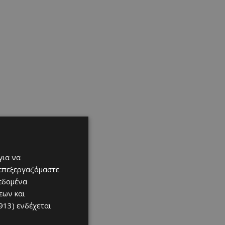
για να
 επεξεργαζόμαστε
δεδομένα
εων και
913)
ενδέχεται