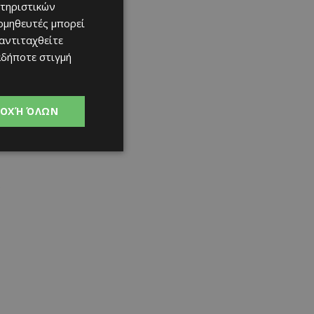
τηριστικών
ομηθευτές μπορεί
 αντιταχθείτε
αδήποτε στιγμή
ΟΧΉ ΌΛΩΝ