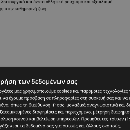
ν λειτουργικό και άνετο αθλητικό ρουχισμό και εξοπλισμό
ς στην καθημερινή ζωή.
χρήση των δεδομένων σας
εργάτες μας χρησιμοποιούμε cookies και παρόμοιες τεχνολογίες 
ι να έχουμε πρόσβαση σε πληροφορίες στη συσκευή σας και να
ρούχα
ένα, όπως τη διεύθυνση IP σας, μοναδικά αναγνωριστικά και 
εξατομικευμένες διαφημίσεις και περιεχόμενο, μέτρηση διαφημίσ
ό χρηστικός εξοπλισμός – είναι μια συναισθηματική δέσμευση
νάλυση κοινού και βελτίωση υπηρεσιών.
Προμηθευτές τρίτων (1
υνεργασία μεταξύ της CRIVIT και της Lidl-Trek αποτελεί την
ργάζονται τα δεδομένα σας για αυτούς και άλλους σκοπούς,
η της υγιεινής διατροφής με τη χαρά της κίνησης.
«Με αυτόν τον