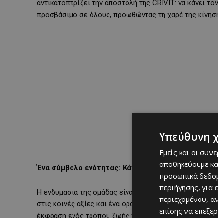
αντικατοπτρίζει την αποστολή της CRIVIT: να κάνει το
προσβάσιμο σε όλους, προωθώντας τη χαρά της κίνηση
Υπεύθυνη 
Εμείς και οι συν
αποθηκεύουμε κα
Ένα σύμβολο ενότητας: Κάτι παραπάνω από απλά 
προσωπικά δεδομ
περιήγησης, για 
Η ενδυμασία της ομάδας είναι κάτι πολύ παραπάνω απ
περιεχομένου, α
στις κοινές αξίες και ένα ορατό σύμβολο ενότητας. Η σ
επίσης να επεξε
έκφραση ενός τρόπου ζωής που συνδυάζει την επίγνωσ