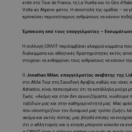
ετάπ στο Tour de France, τη La Vuelta και το Giro d’Ital
Volta ao Algarve φέτος. Η αποστολή της ομάδας – να 
εμπνεύσει περισσότερους ανθρώπους να κάνουν ποδήλα
Έμπνευση από τους επαγγελματίες – Ενσωμάτωση
Η συλλογή CRIVIT περιλαμβάνει ελαφριά κομμάτια που σ
διαλείμματα και αθλητικές δραστηριότητες εκτός ανταγ
στοχεύει να ενθαρρύνει τους ανθρώπους να κάνουν τη
Ο
Jonathan Milan
,
επαγγελματίας αναβάτης της Lid
στο AlUla Tour στη Σαουδική Αραβία, καθώς και νίκες σ
Adriatico, είναι πεπεισμένος ότι τα κατάλληλα ρούχα
ζωής.
«Ακόμη και όταν δεν αγωνιζόμαστε, νιώθουμε π
ταξιδιών μας και στην καθημερινότητά μας. Μας αρέσ
που υποστηρίζουν τον δυναμικό μας τρόπο ζωής»
, λ
ακόμα και εκτός πίστας, μας βοηθά επίσης να ενισχ
ότι ο αθλητισμός και η κίνηση μπορούν εύκολα να ε
η CRIVIT είναι ο τέλειος partner για εμάς σε αυτόν το