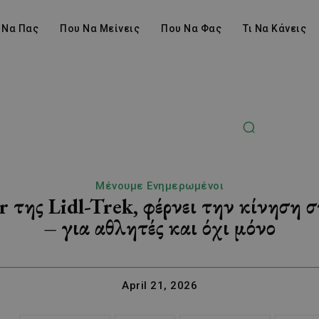
 Να Πας
Που Να Μείνεις
Που Να Φας
Τι Να Κάνεις
Μένουμε Ενημερωμένοι
r της Lidl-Trek, φέρνει την κίνηση
– για αθλητές και όχι μόνο
April 21, 2026