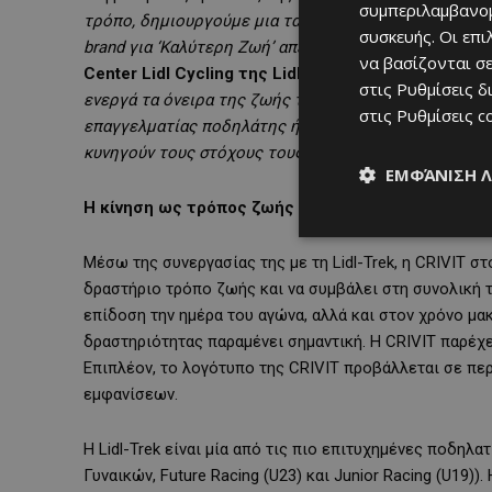
συμπεριλαμβανομ
τρόπο, δημιουργούμε μια ταυτότητα που εκτείνεται 
συσκευής. Οι επ
brand για ‘Καλύτερη Ζωή’ απευθείας στην καθημερινό
να βασίζονται σε
Center Lidl Cycling της Lidl International
.
«Η CRIVIT 
στις
Ρυθμίσεις δ
ενεργά τα όνειρα της ζωής τους και τα πλαισιώνουν μ
στις
Ρυθμίσεις c
επαγγελματίας ποδηλάτης ή αν ασχολείσαι με άλλο άθ
κυνηγούν τους στόχους τους με πάθος»
.
ΕΜΦΆΝΙΣΗ 
Η κίνηση ως τρόπος ζωής
Μέσω της συνεργασίας της με τη Lidl-Trek, η CRIVIT 
δραστήριο τρόπο ζωής και να συμβάλει στη συνολική τ
επίδοση την ημέρα του αγώνα, αλλά και στον χρόνο μα
δραστηριότητας παραμένει σημαντική. Η CRIVIT παρέχει
Επιπλέον, το λογότυπο της CRIVIT προβάλλεται σε πε
εμφανίσεων.
Η Lidl-Trek είναι μία από τις πιο επιτυχημένες ποδηλ
Γυναικών, Future Racing (U23) και Junior Racing (U19)