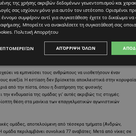
ένης της χρήσης ακριβών δεδομένων γεωεντοπισμού και χαρακ
πολύ πέρα από την ποδηλασία και μεταφέρει την υπόσχεση του
ιλογές σας ισχύουν μόνο για αυτόν τον ιστότοπο. Ορισμένοι πρ
τητα»
, δηλώνει ο
Thomas Rohregger
,
Head of Competence
 έννομο συμφέρον αντί για συγκατάθεση· έχετε το δικαίωμα να
είναι το συνδετικό στοιχείο για όλους όσοι διαμορφώνουν
ιαφήμισης
. Μπορείτε να ανακαλέσετε τη συγκατάθεσή σας οποι
ε έναν υγιεινό τρόπο ζωής. Δεν έχει σημασία αν είσαι
ookies
.
Πολιτική Απορρήτου
λημα – ενώνει όλους όσοι μοιράζονται το ίδιο πνεύμα και
ΛΕΠΤΟΜΕΡΕΙΏΝ
ΑΠΌΡΡΙΨΗ ΌΛΩΝ
ΑΠΟΔ
στοχεύει να εμπνεύσει τους ανθρώπους να υιοθετήσουν έναν
ους ευεξία. Η εστίαση δεν βρίσκεται αποκλειστικά στην κορυφαία
κριά από την πίστα, όπου η διατήρηση της φυσικής
 την ενδυμασία της ομάδας γι’ αυτές ακριβώς τις στιγμές.
ρίοπτη θέση στα μανίκια των επαγγελματικών αγωνιστικών
ατικές ομάδες, αποτελούμενη από τέσσερα τμήματα (Ανδρών,
). Η ομάδα περιλαμβάνει συνολικά 77 αναβάτες. Μετά από νίκες σε