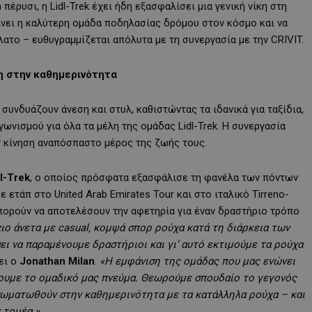
ia πέρυσι, η Lidl-Trek έχει ήδη εξασφαλίσει μια γενική νίκη στη
γίνει η καλύτερη ομάδα ποδηλασίας δρόμου στον κόσμο και να
το – ευθυγραμμίζεται απόλυτα με τη συνεργασία με την CRIVIT.
 στην καθημερινότητα
υνδυάζουν άνεση και στυλ, καθιστώντας τα ιδανικά για ταξίδια,
ωνισμού για όλα τα μέλη της ομάδας Lidl-Trek. Η συνεργασία
ν κίνηση αναπόσπαστο μέρος της ζωής τους.
l-Trek
, ο οποίος πρόσφατα εξασφάλισε τη φανέλα των πόντων
ε ετάπ στο United Arab Emirates Tour και στο ιταλικό Tirreno-
 μπορούν να αποτελέσουν την αφετηρία για έναν δραστήριο τρόπο
ιο άνετα με casual, κομψά σπορ ρούχα κατά τη διάρκεια των
ει να παραμένουμε δραστήριοι και γι’ αυτό εκτιμούμε τα ρούχα
έει ο
Jonathan Milan
.
«Η εμφάνιση της ομάδας που μας ενώνει
ύσουμε το ομαδικό μας πνεύμα. Θεωρούμε σπουδαίο το γεγονός
νσωματωθούν στην καθημερινότητα με τα κατάλληλα ρούχα – και
ν τομέα.»