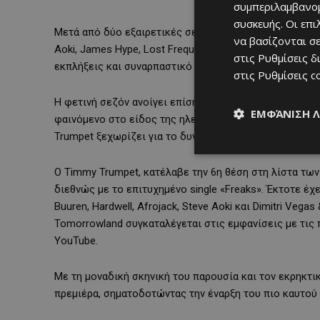
συμπεριλαμβανομ
συσκευής. Οι επ
Μετά από δύο εξαιρετικές σεζόν κατά τις οποίες φιλ
να βασίζονται σε
Aoki, James Hype, Lost Frequencies, Nicky Romero και
στις
Ρυθμίσεις δ
εκπλήξεις και συναρπαστικό πρόγραμμα.
στις
Ρυθμίσεις c
Η φετινή σεζόν ανοίγει επίσημα το Σάββατο, 4 Ιουλίο
ΕΜΦΆΝΙΣΗ 
φαινόμενο στο είδος της ηλεκτρονικής μουσικής και 
Trumpet ξεχωρίζει για το δυναμικό του στιλ και τον σ
Ο Timmy Trumpet, κατέλαβε την 6η θέση στη λίστα των
διεθνώς με το επιτυχημένο single «Freaks». Έκτοτε έ
Buuren, Hardwell, Afrojack, Steve Aoki και Dimitri Veg
Tomorrowland συγκαταλέγεται στις εμφανίσεις με τις
YouTube.
Με τη μοναδική σκηνική του παρουσία και τον εκρηκτικ
πρεμιέρα, σηματοδοτώντας την έναρξη τoυ πιο καυτού 