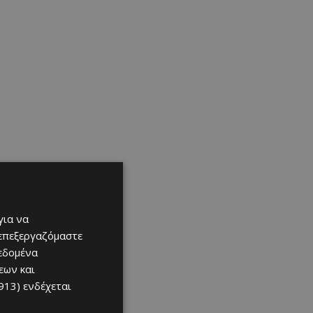
για να
 επεξεργαζόμαστε
δεδομένα
εων και
913)
ενδέχεται