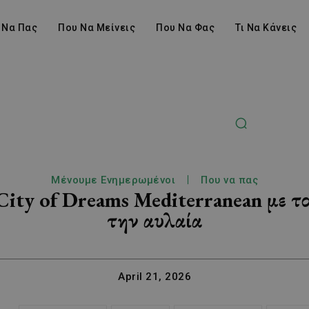
 Να Πας
Που Να Μείνεις
Που Να Φας
Τι Να Κάνεις
Μένουμε Ενημερωμένοι
Που να πας
 City of Dreams Mediterranean με τ
την αυλαία
April 21, 2026