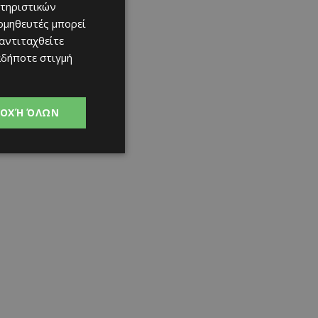
τηριστικών
ομηθευτές μπορεί
 αντιταχθείτε
αδήποτε στιγμή
ΟΧΉ ΌΛΩΝ