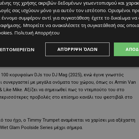
ένης της χρήσης ακριβών δεδομένων γεωεντοπισμού και χαρακ
ιλογές σας ισχύουν μόνο για αυτόν τον ιστότοπο. Ορισμένοι πρ
οξενήθηκαν παγκόσμιας εμβέλειας καλλιτέχνες όπως οι Steve
 έννομο συμφέρον αντί για συγκατάθεση· έχετε το δικαίωμα να
 Fedde Le Grand, η φετινή χρονιά υπόσχεται ακόμα μεγαλύτερες
ιαφήμισης
. Μπορείτε να ανακαλέσετε τη συγκατάθεσή σας οποι
ookies
.
Πολιτική Απορρήτου
υ, με τον Αυστραλό DJ και μουσικό, Timmy Trumpet. Παγκόσμιο
ΛΕΠΤΟΜΕΡΕΙΏΝ
ΑΠΌΡΡΙΨΗ ΌΛΩΝ
ΑΠΟΔ
με πολλαπλά πλατινένια άλμπουμ στην κατοχή του, ο Timmy
υνδυασμό στοιχείων τζαζ με την dance μουσική.
 100 κορυφαίων DJs του DJ Mag (2025), ενώ έγινε γνωστός
χει συνεργαστεί με μεγάλα ονόματα του χώρου, όπως οι Armin Van
as & Like Mike. Αξίζει να σημειωθεί πως το ντεμπούτο του στο
 περισσότερες προβολές στο επίσημο κανάλι του φεστιβάλ στο
ό του ήχο, ο Timmy Trumpet αναμένεται να χαρίσει μια αξέχαστη
Wet Glam Poolside Series μέχρι σήμερα.