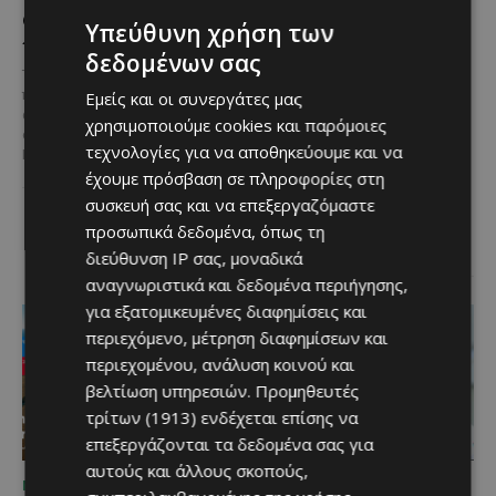
Ο τουρισμός ως εθνική
Ο Λευκαρίτικος τταβάς:
Υπεύθυνη χρήση των
υπόθεση
Η αυθεντική κυπριακή
δεδομένων σας
συνταγή που περνά από
Του Γιάννου Πανταζή* Είναι κοινή
γενιά σε γενιά
πεποίθηση ότι ο τουρισμός
Εμείς και οι συνεργάτες μας
αποτελεί μία από τις
χρησιμοποιούμε cookies και παρόμοιες
Ανάμεσα στα πιο
σημαντικότερες βιομηχανίες της
χαρακτηριστικά φαγητά της
τεχνολογίες για να αποθηκεύουμε και να
Κύπρου και διαχρονικά...
κυπριακής παραδοσιακής
έχουμε πρόσβαση σε πληροφορίες στη
κουζίνας ξεχωρίζει ο
συσκευή σας και να επεξεργαζόμαστε
Λευκαρίτικος τταβάς, ένα
φαγητό που συνδέεται
προσωπικά δεδομένα, όπως τη
άρρηκτα...
διεύθυνση IP σας, μοναδικά
αναγνωριστικά και δεδομένα περιήγησης,
για εξατομικευμένες διαφημίσεις και
περιεχόμενο, μέτρηση διαφημίσεων και
περιεχομένου, ανάλυση κοινού και
βελτίωση υπηρεσιών.
Προμηθευτές
τρίτων (1913)
ενδέχεται επίσης να
επεξεργάζονται τα δεδομένα σας για
αυτούς και άλλους σκοπούς,
ΜΈΝΟΥΜΕ ΕΝΗΜΕΡΩΜΈΝΟΙ
ΜΈΝΟΥΜΕ ΕΝΗΜΕΡΩΜΈΝΟΙ