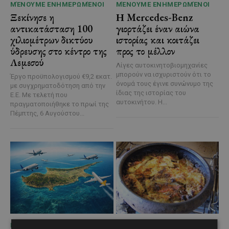
ΜΈΝΟΥΜΕ ΕΝΗΜΕΡΩΜΈΝΟΙ
ΜΈΝΟΥΜΕ ΕΝΗΜΕΡΩΜΈΝΟΙ
Ξεκίνησε η
Η Mercedes-Benz
αντικατάσταση 100
γιορτάζει έναν αιώνα
χιλιομέτρων δικτύου
ιστορίας και κοιτάζει
ύδρευσης στο κέντρο της
προς το μέλλον
Λεμεσού
Λίγες αυτοκινητοβιομηχανίες
μπορούν να ισχυριστούν ότι το
Έργο προϋπολογισμού €9,2 εκατ.
όνομά τους έγινε συνώνυμο της
με συγχρηματοδότηση από την
ίδιας της ιστορίας του
Ε.Ε. Με τελετή που
αυτοκινήτου. Η...
πραγματοποιήθηκε το πρωί της
Πέμπτης, 6 Αυγούστου...
ΜΈΝΟΥΜΕ ΕΝΗΜΕΡΩΜΈΝΟΙ
ΜΈΝΟΥΜΕ ΕΝΗΜΕΡΩΜΈΝΟΙ