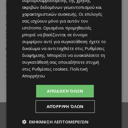
συμπεριλαμβανομένης της χρήσης
Εμβληματική
Επένδυση €31 εκατ. για
ακριβών δεδομένων γεωεντοπισμού και
Τουριστική Έκταση στην
εκσυγχρονισμό των
χαρακτηριστικών συσκευής. Οι επιλογές
Παραλιακή Ζώνη
Υπηρεσιών Κοινωνικής
σας ισχύουν μόνο για αυτόν τον
Αλαμινού με
Ευημερίας
ιστότοπο. Ορισμένοι προμηθευτές
Αδειοδοτημένη
Το έργο υλοποιείται στο πλαίσιο
μπορεί να βασίζονται σε έννομο
Ξενοδοχειακή Ανάπτυξη
του Προγράμματος Πολιτικής
συμφέρον αντί για συγκατάθεση· έχετε το
και Πανοραμική Θέα της
Συνοχής «ΘΑΛΕΙΑ2021-2027», με
τη συγχρηματοδότησης της ΕΕ
Θάλασσας
δικαίωμα να αντιταχθείτε στις
Ρυθμίσεις
Σε μία από τις...
διαφήμισης
. Μπορείτε να ανακαλέσετε τη
Μια εξαιρετικά σπάνια
συγκατάθεσή σας οποιαδήποτε στιγμή
επενδυτική ευκαιρία
παρουσιάζεται στην παραλιακή
στις
Ρυθμίσεις cookies
.
Πολιτική
περιοχή του Αλαμινού, στην
Απορρήτου
επαρχία Λάρνακας. Πρόκειται
για τρία συνεχόμενα...
ΑΠΟΔΟΧΉ ΌΛΩΝ
ΑΠΌΡΡΙΨΗ ΌΛΩΝ
ΕΜΦΆΝΙΣΗ ΛΕΠΤΟΜΕΡΕΙΏΝ