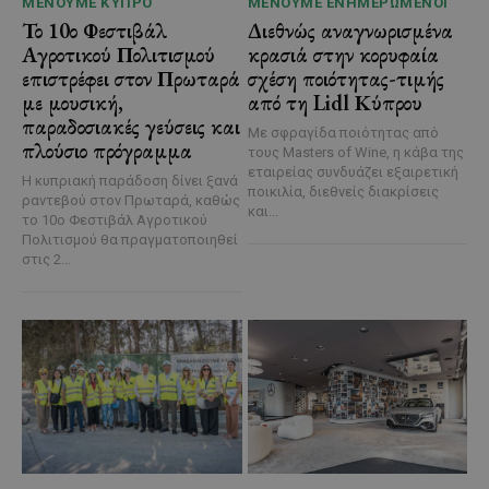
ΜΈΝΟΥΜΕ ΚΎΠΡΟ
ΜΈΝΟΥΜΕ ΕΝΗΜΕΡΩΜΈΝΟΙ
Το 10ο Φεστιβάλ
Διεθνώς αναγνωρισμένα
Αγροτικού Πολιτισμού
κρασιά στην κορυφαία
επιστρέφει στον Πρωταρά
σχέση ποιότητας-τιμής
με μουσική,
από τη Lidl Κύπρου
παραδοσιακές γεύσεις και
Με σφραγίδα ποιότητας από
πλούσιο πρόγραμμα
τους Masters of Wine, η κάβα της
εταιρείας συνδυάζει εξαιρετική
Η κυπριακή παράδοση δίνει ξανά
ποικιλία, διεθνείς διακρίσεις
ραντεβού στον Πρωταρά, καθώς
και...
το 10ο Φεστιβάλ Αγροτικού
Πολιτισμού θα πραγματοποιηθεί
στις 2...