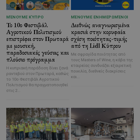
ΜΈΝΟΥΜΕ ΚΎΠΡΟ
ΜΈΝΟΥΜΕ ΕΝΗΜΕΡΩΜΈΝΟΙ
Το 10ο Φεστιβάλ
Διεθνώς αναγνωρισμένα
Αγροτικού Πολιτισμού
κρασιά στην κορυφαία
επιστρέφει στον Πρωταρά
σχέση ποιότητας-τιμής
με μουσική,
από τη Lidl Κύπρου
παραδοσιακές γεύσεις και
Με σφραγίδα ποιότητας από
πλούσιο πρόγραμμα
τους Masters of Wine, η κάβα της
εταιρείας συνδυάζει εξαιρετική
Η κυπριακή παράδοση δίνει ξανά
ποικιλία, διεθνείς διακρίσεις
ραντεβού στον Πρωταρά, καθώς
και...
το 10ο Φεστιβάλ Αγροτικού
Πολιτισμού θα πραγματοποιηθεί
στις 2...