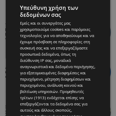
Υπεύθυνη χρήση των
δεδομένων σας
Εμείς και οι συνεργάτες μας
Το 10ο Φεστιβάλ Αγροτικού
χρησιμοποιούμε cookies και παρόμοιες
Πολιτισμού επιστρέφει στον
Πρωταρά με μουσική, παραδοσιακές
τεχνολογίες για να αποθηκεύουμε και να
γεύσεις και πλούσιο πρόγραμμα
έχουμε πρόσβαση σε πληροφορίες στη
συσκευή σας και να επεξεργαζόμαστε
προσωπικά δεδομένα, όπως τη
διεύθυνση IP σας, μοναδικά
αναγνωριστικά και δεδομένα περιήγησης,
Διεθνώς αναγνωρισμένα κρασιά στην
κορυφαία σχέση ποιότητας-τιμής
για εξατομικευμένες διαφημίσεις και
από τη Lidl Κύπρου
περιεχόμενο, μέτρηση διαφημίσεων και
περιεχομένου, ανάλυση κοινού και
βελτίωση υπηρεσιών.
Προμηθευτές
τρίτων (1913)
ενδέχεται επίσης να
επεξεργάζονται τα δεδομένα σας για
Ξεκίνησε η αντικατάσταση 100
αυτούς και άλλους σκοπούς,
χιλιομέτρων δικτύου ύδρευσης στο