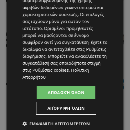
συμπεριλαμβανομένης της χρήσης
κέντρο της Λεμεσού
ακριβών δεδομένων γεωεντοπισμού και
χαρακτηριστικών συσκευής. Οι επιλογές
σας ισχύουν μόνο για αυτόν τον
ιστότοπο. Ορισμένοι προμηθευτές
Η Mercedes-Benz γιορτάζει έναν
μπορεί να βασίζονται σε έννομο
αιώνα ιστορίας και κοιτάζει προς το
συμφέρον αντί για συγκατάθεση· έχετε το
μέλλον
δικαίωμα να αντιταχθείτε στις
Ρυθμίσεις
διαφήμισης
. Μπορείτε να ανακαλέσετε τη
συγκατάθεσή σας οποιαδήποτε στιγμή
στις
Ρυθμίσεις cookies
.
Πολιτική
Απορρήτου
Ο τουρισμός ως εθνική υπόθεση
ΑΠΟΔΟΧΉ ΌΛΩΝ
ΑΠΌΡΡΙΨΗ ΌΛΩΝ
ΕΜΦΆΝΙΣΗ ΛΕΠΤΟΜΕΡΕΙΏΝ