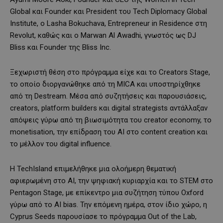
Global και Founder και President του Tech Diplomacy Global
Institute, ο Lasha Bokuchava, Entrepreneur in Residence στη
Revolut, καθώς και ο Marwan Al Awadhi, γνωστός ως DJ
Bliss και Founder της Bliss Inc.
Ξεχωριστή θέση στο πρόγραμμα είχε και το Creators Stage,
το οποίο διοργανώθηκε από τη MICA και υποστηρίχθηκε
από τη Destream. Μέσα από συζητήσεις και παρουσιάσεις,
creators, platform builders και digital strategists αντάλλαξαν
απόψεις γύρω από τη βιωσιμότητα του creator economy, το
monetisation, την επίδραση του AI στο content creation και
το μέλλον του digital influence.
Η TechIsland επιμελήθηκε μια ολοήμερη θεματική
αφιερωμένη στο AI, την ψηφιακή κυριαρχία και το STEM στο
Pentagon Stage, με επίκεντρο μια συζήτηση τύπου Oxford
γύρω από το AI bias. Την επόμενη ημέρα, στον ίδιο χώρο, η
Cyprus Seeds παρουσίασε το πρόγραμμα Out of the Lab,