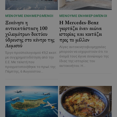
ΜΈΝΟΥΜΕ ΕΝΗΜΕΡΩΜΈΝΟΙ
ΜΈΝΟΥΜΕ ΕΝΗΜΕΡΩΜΈΝΟΙ
Ξεκίνησε η
Η Mercedes-Benz
αντικατάσταση 100
γιορτάζει έναν αιώνα
χιλιομέτρων δικτύου
ιστορίας και κοιτάζει
ύδρευσης στο κέντρο της
προς το μέλλον
Λεμεσού
Λίγες αυτοκινητοβιομηχανίες
μπορούν να ισχυριστούν ότι το
Έργο προϋπολογισμού €9,2 εκατ.
όνομά τους έγινε συνώνυμο της
με συγχρηματοδότηση από την
ίδιας της ιστορίας του
Ε.Ε. Με τελετή που
αυτοκινήτου. Η...
πραγματοποιήθηκε το πρωί της
Πέμπτης, 6 Αυγούστου...