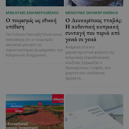
ΜΈΝΟΥΜΕ ΕΝΗΜΕΡΩΜΈΝΟΙ
ΜΈΝΟΥΜΕ ΕΝΗΜΕΡΩΜΈΝΟΙ
Ο τουρισμός ως εθνική
Ο Λευκαρίτικος τταβάς:
υπόθεση
Η αυθεντική κυπριακή
συνταγή που περνά από
Του Γιάννου Πανταζή* Είναι κοινή
γενιά σε γενιά
πεποίθηση ότι ο τουρισμός
αποτελεί μία από τις
Ανάμεσα στα πιο
σημαντικότερες βιομηχανίες της
χαρακτηριστικά φαγητά της
Κύπρου και διαχρονικά...
κυπριακής παραδοσιακής
κουζίνας ξεχωρίζει ο
Λευκαρίτικος τταβάς, ένα
φαγητό που συνδέεται
άρρηκτα...