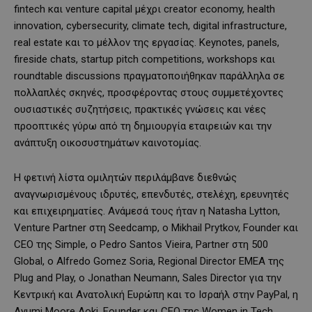
fintech και venture capital μέχρι creator economy, health
innovation, cybersecurity, climate tech, digital infrastructure,
real estate και το μέλλον της εργασίας. Keynotes, panels,
fireside chats, startup pitch competitions, workshops και
roundtable discussions πραγματοποιήθηκαν παράλληλα σε
πολλαπλές σκηνές, προσφέροντας στους συμμετέχοντες
ουσιαστικές συζητήσεις, πρακτικές γνώσεις και νέες
προοπτικές γύρω από τη δημιουργία εταιρειών και την
ανάπτυξη οικοσυστημάτων καινοτομίας.
Η φετινή λίστα ομιλητών περιλάμβανε διεθνώς
αναγνωρισμένους ιδρυτές, επενδυτές, στελέχη, ερευνητές
και επιχειρηματίες. Ανάμεσά τους ήταν η Natasha Lytton,
Venture Partner στη Seedcamp, ο Mikhail Prytkov, Founder και
CEO της Simple, ο Pedro Santos Vieira, Partner στη 500
Global, ο Alfredo Gomez Soria, Regional Director EMEA της
Plug and Play, ο Jonathan Neumann, Sales Director για την
Κεντρική και Ανατολική Ευρώπη και το Ισραήλ στην PayPal, η
Ayumi Moore Aoki, Founder και CEO της Women in Tech