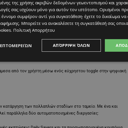
ένης της χρήσης ακριβών δεδομένων γεωεντοπισμού και χαρακ
ιλογές σας ισχύουν μόνο για αυτόν τον ιστότοπο. Ορισμένοι πρ
 έννομο συμφέρον αντί για συγκατάθεση· έχετε το δικαίωμα να
ης Υπηρεσίας:
ιαφήμισης
. Μπορείτε να ανακαλέσετε τη συγκατάθεσή σας οποι
ookies
.
Πολιτική Απορρήτου
καταναλωτές έχουν τη δυνατότητα να ψηφιοποιήσουν και να
ες (VISA ή Mastercard) απευθείας εντός του ασφαλούς
ΛΕΠΤΟΜΕΡΕΙΏΝ
ΑΠΌΡΡΙΨΗ ΌΛΩΝ
ΑΠΟΔ
υ χρήστη, υποστηρίζεται η ταυτόχρονη ενσωμάτωση έως και 3
 άμεσα από τον χρήστη μέσω ενός εύχρηστου toggle στην ψηφιακή
ην κατάργηση των πολλαπλών σταδίων στο ταμείο. Με ένα και
τελεί παράλληλα δύο αυτοματοποιημένες διεργασίες:
ργές εκπτώσεις Daily Savers και τα προσωποποιημένα κουπόνια