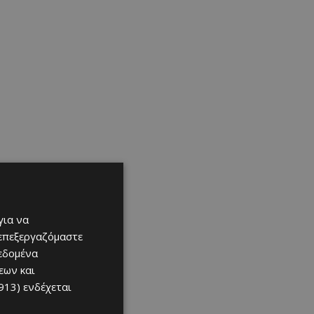
για να
 επεξεργαζόμαστε
δεδομένα
εων και
913)
ενδέχεται