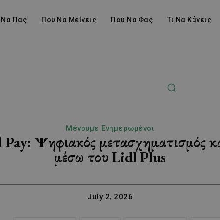
 Να Πας
Που Να Μείνεις
Που Να Φας
Τι Να Κάνεις
Μένουμε Ενημερωμένοι
dl Pay: Ψηφιακός μετασχηματισμός κα
μέσω του Lidl Plus
July 2, 2026