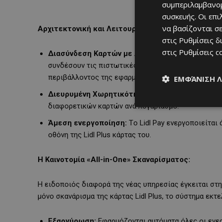
συμπεριλαμβανομ
συσκευής. Οι επ
να βασίζονται σε
Αρχιτεκτονική και Λειτουργικά Χαρακτηριστικά τ
στις
Ρυθμίσεις δ
στις
Ρυθμίσεις c
Διασύνδεση Καρτών με Απόλυτη Ασφάλεια:
Οι 
συνδέσουν τις πιστωτικές ή χρεωστικές τους κάρτ
περιβάλλοντος της εφαρμογής Lidl Plus.
ΕΜΦΆΝΙΣΗ 
Διευρυμένη Χωρητικότητα:
Προς διευκόλυνση το
διαφορετικών καρτών ανά λογαριασμό.
Άμεση ενεργοποίηση:
Τo Lidl Pay ενεργοποιείται
οθόνη της Lidl Plus κάρτας του.
Η Καινοτομία «All-in-One» Σκαναρίσματος:
Η ειδοποιός διαφορά της νέας υπηρεσίας έγκειται στ
μόνο σκανάρισμα της κάρτας Lidl Plus, το σύστημα εκ
Εξαργύρωση:
Εφαρμόζονται αυτόματα όλες οι ενε