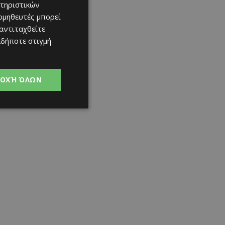
τηριστικών
ομηθευτές μπορεί
 αντιταχθείτε
αδήποτε στιγμή
ΟΧΉ ΌΛΩΝ