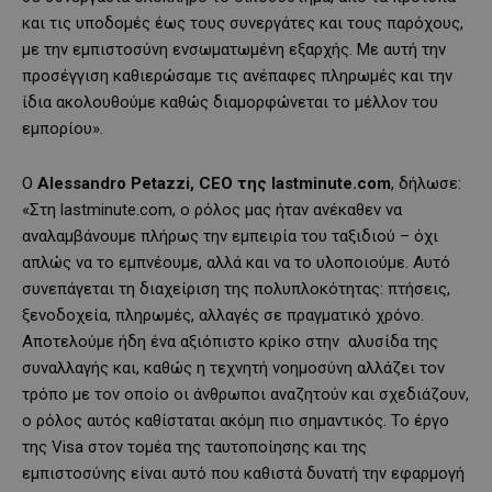
και τις υποδομές έως τους συνεργάτες και τους παρόχους,
με την εμπιστοσύνη ενσωματωμένη εξαρχής. Με αυτή την
προσέγγιση καθιερώσαμε τις ανέπαφες πληρωμές και την
ίδια ακολουθούμε καθώς διαμορφώνεται το μέλλον του
εμπορίου».
Ο
Alessandro Petazzi, CEO της lastminute.com
, δήλωσε:
«Στη lastminute.com, ο ρόλος μας ήταν ανέκαθεν να
αναλαμβάνουμε πλήρως την εμπειρία του ταξιδιού – όχι
απλώς να το εμπνέουμε, αλλά και να το υλοποιούμε. Αυτό
συνεπάγεται τη διαχείριση της πολυπλοκότητας: πτήσεις,
ξενοδοχεία, πληρωμές, αλλαγές σε πραγματικό χρόνο.
Αποτελούμε ήδη ένα αξιόπιστο κρίκο στην αλυσίδα της
συναλλαγής και, καθώς η τεχνητή νοημοσύνη αλλάζει τον
τρόπο με τον οποίο οι άνθρωποι αναζητούν και σχεδιάζουν,
ο ρόλος αυτός καθίσταται ακόμη πιο σημαντικός. Το έργο
της Visa στον τομέα της ταυτοποίησης και της
εμπιστοσύνης είναι αυτό που καθιστά δυνατή την εφαρμογή