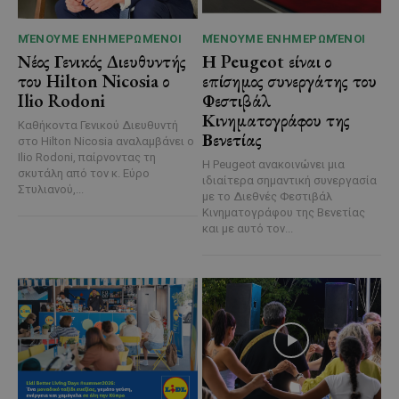
ΜΈΝΟΥΜΕ ΕΝΗΜΕΡΩΜΈΝΟΙ
ΜΈΝΟΥΜΕ ΕΝΗΜΕΡΩΜΈΝΟΙ
Νέος Γενικός Διευθυντής
Η Peugeot είναι ο
του Hilton Nicosia ο
επίσημος συνεργάτης του
Ilio Rodoni
Φεστιβάλ
Κινηματογράφου της
Καθήκοντα Γενικού Διευθυντή
Βενετίας
στο Hilton Nicosia αναλαμβάνει ο
Ilio Rodoni, παίρνοντας τη
Η Peugeot ανακοινώνει μια
σκυτάλη από τον κ. Εύρο
ιδιαίτερα σημαντική συνεργασία
Στυλιανού,...
με το Διεθνές Φεστιβάλ
Κινηματογράφου της Βενετίας
και με αυτό τον...