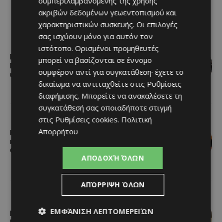
συμπεριλαμβανομένης της χρήσης
ακριβών δεδομένων γεωεντοπισμού και
χαρακτηριστικών συσκευής. Οι επιλογές
σας ισχύουν μόνο για αυτόν τον
ιστότοπο. Ορισμένοι προμηθευτές
Η αγαπημένη πισίνα του Αγίου Ιωάννη
μπορεί να βασίζονται σε έννομο
Πιτσιλιάς ανοίγει ξανά – Έτοιμη να
συμφέρον αντί για συγκατάθεση· έχετε το
υποδεχθεί το κοινό
δικαίωμα να αντιταχθείτε στις
Ρυθμίσεις
διαφήμισης
. Μπορείτε να ανακαλέσετε τη
συγκατάθεσή σας οποιαδήποτε στιγμή
στις
Ρυθμίσεις cookies
.
Πολιτική
Απορρήτου
Η Arla Protein συνεχίζει να
καινοτομεί με το Arla Protein Food to
Go.
ΑΠΟΔΟΧΉ ΌΛΩΝ
ΑΠΌΡΡΙΨΗ ΌΛΩΝ
ΕΜΦΆΝΙΣΗ ΛΕΠΤΟΜΕΡΕΙΏΝ
Νέος Γενικός Διευθυντής του Hilton