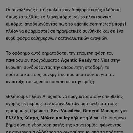
Οι συναλλαγές αυτές καλύπτουν διαφορετικούς κλάδους,
όπως τα ταξίδια, το λιανεμπόριο και το ηλεκτρονικό
εμπόριο, αποδεικνύοντας πως το agentic commerce μπορεί
πλέον να εφαρμοστεί σε πραγματικές συνθήκες και σε ένα
ευρύ φάσμα καθημερινών καταναλωτικών αναγκών.
Το ορόσημο αυτό σηματοδοτεί την επόμενη φάση του
παγκόσμιου προγράμματος
Agentic Ready
της Visa στην
Ευρώπη, συνδυάζοντας την απαραίτητη υποδομή, τα
πρότυπα και τους συνεργάτες που απαιτούνται για την
ανάπτυξη του agentic commerce στην πράξη.
«Βλέπουμε πλέον AI agents να πραγματοποιούν απευθείας
αγορές εκ μέρους των καταναλωτών από ανεξάρτητους
εμπόρους», δήλωσε η
Sevi Vassileva, General Manager για
Ελλάδα, Κύπρο, Μάλτα και Ισραήλ στη Visa
. «Το επόμενο
βήμα είναι η εδραίωση αυτής της καινοτομίας, φέρνοντας
σε συνεργασία ολόκληρο το οικοσύστημα, από τα πρότυπα