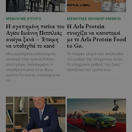
ΜΈΝΟΥΜΕ ΚΎΠΡΟ
ΜΈΝΟΥΜΕ ΕΝΗΜΕΡΩΜΈΝΟΙ
Η αγαπημένη πισίνα του
Η Arla Protein
Αγίου Ιωάννη Πιτσιλιάς
συνεχίζει να καινοτομεί
ανοίγει ξανά – Έτοιμη
με το Arla Protein Food
να υποδεχθεί το κοινό
to Go.
Μια αγαπημένη καλοκαιρινή
Το πλήρες γεύμα που ακολουθεί
επιλογή στην ορεινή Κύπρο
τον ρυθμό της σύγχρονης ζωής.
επιστρέφει ανανεωμένη. Η
Οι σύγχρονοι ρυθμοί της ζωής
υπαίθρια πισίνα στον Άγιο
αλλάζουν τον τρόπο που...
Ιωάννη Πιτσιλιάς ολοκλήρωσε
τις...