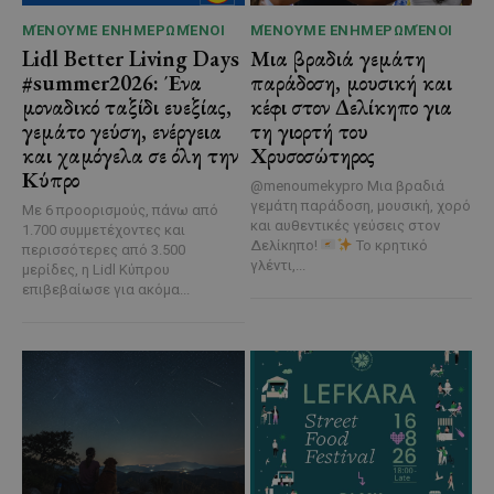
ΜΈΝΟΥΜΕ ΕΝΗΜΕΡΩΜΈΝΟΙ
ΜΈΝΟΥΜΕ ΕΝΗΜΕΡΩΜΈΝΟΙ
Lidl Better Living Days
Μια βραδιά γεμάτη
#summer2026: Ένα
παράδοση, μουσική και
μοναδικό ταξίδι ευεξίας,
κέφι στον Δελίκηπο για
γεμάτο γεύση, ενέργεια
τη γιορτή του
και χαμόγελα σε όλη την
Χρυσοσώτηρος
Κύπρο
@menoumekypro Μια βραδιά
γεμάτη παράδοση, μουσική, χορό
Με 6 προορισμούς, πάνω από
και αυθεντικές γεύσεις στον
1.700 συμμετέχοντες και
Δελίκηπο!
Το κρητικό
περισσότερες από 3.500
γλέντι,...
μερίδες, η Lidl Κύπρου
επιβεβαίωσε για ακόμα...