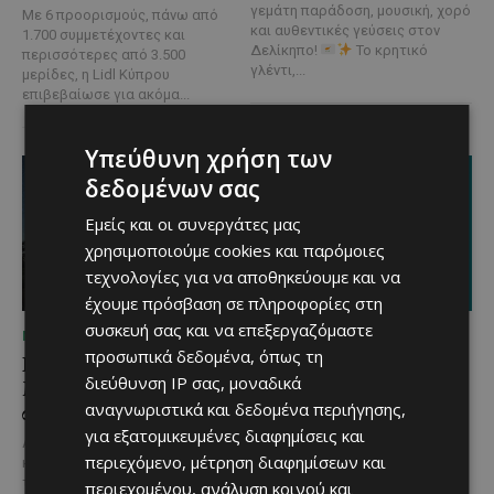
γεμάτη παράδοση, μουσική, χορό
Με 6 προορισμούς, πάνω από
και αυθεντικές γεύσεις στον
1.700 συμμετέχοντες και
Δελίκηπο!
Το κρητικό
περισσότερες από 3.500
γλέντι,...
μερίδες, η Lidl Κύπρου
επιβεβαίωσε για ακόμα...
Υπεύθυνη χρήση των
δεδομένων σας
Εμείς και οι συνεργάτες μας
χρησιμοποιούμε cookies και παρόμοιες
τεχνολογίες για να αποθηκεύουμε και να
έχουμε πρόσβαση σε πληροφορίες στη
συσκευή σας και να επεξεργαζόμαστε
ΜΈΝΟΥΜΕ ΚΎΠΡΟ
ΜΈΝΟΥΜΕ ΚΎΠΡΟ
προσωπικά δεδομένα, όπως τη
Βραδινή πεζοπορία στον
Τα Λεύκαρα
διεύθυνση IP σας, μοναδικά
Μαχαιρά με τον σκύλο
ετοιμάζονται για μία
αναγνωριστικά και δεδομένα περιήγησης,
σου και θέα τις Περσείδες
βραδιά γεμάτη street
food, μουσική και
για εξατομικευμένες διαφημίσεις και
Αν αγαπάς τις βόλτες στη φύση
καλοκαιρινή διάθεση
περιεχόμενο, μέτρηση διαφημίσεων και
και δεν αποχωρίζεσαι ποτέ τον
τετράποδο φίλο σου, τότε αυτή
περιεχομένου, ανάλυση κοινού και
Μία από τις πιο γευστικές