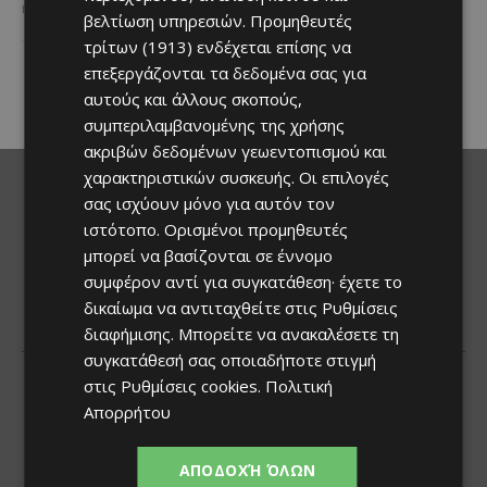
η εμπειρία...
εκδηλώσεις του καλοκαιριού
βελτίωση υπηρεσιών.
Προμηθευτές
επιστρέφει στα Λεύκαρα,
τρίτων (1913)
ενδέχεται επίσης να
προσκαλώντας μικρούς και
επεξεργάζονται τα δεδομένα σας για
μεγάλους να απολαύσουν
μοναδικές...
αυτούς και άλλους σκοπούς,
συμπεριλαμβανομένης της χρήσης
ακριβών δεδομένων γεωεντοπισμού και
χαρακτηριστικών συσκευής. Οι επιλογές
σας ισχύουν μόνο για αυτόν τον
ιστότοπο. Ορισμένοι προμηθευτές
μπορεί να βασίζονται σε έννομο
συμφέρον αντί για συγκατάθεση· έχετε το
δικαίωμα να αντιταχθείτε στις
Ρυθμίσεις
διαφήμισης
. Μπορείτε να ανακαλέσετε τη
συγκατάθεσή σας οποιαδήποτε στιγμή
στις
Ρυθμίσεις cookies
.
Πολιτική
Απορρήτου
ΑΠΟΔΟΧΉ ΌΛΩΝ