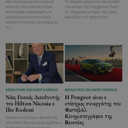
Μια αγαπημένη καλοκαιρινή
Το πλήρες γεύμα που ακολουθεί
επιλογή στην ορεινή Κύπρο
τον ρυθμό της σύγχρονης ζωής.
επιστρέφει ανανεωμένη. Η
Οι σύγχρονοι ρυθμοί της ζωής
υπαίθρια πισίνα στον Άγιο
αλλάζουν τον τρόπο που...
Ιωάννη Πιτσιλιάς ολοκλήρωσε
τις...
ΜΈΝΟΥΜΕ ΕΝΗΜΕΡΩΜΈΝΟΙ
ΜΈΝΟΥΜΕ ΕΝΗΜΕΡΩΜΈΝΟΙ
Νέος Γενικός Διευθυντής
Η Peugeot είναι ο
του Hilton Nicosia ο
επίσημος συνεργάτης του
Ilio Rodoni
Φεστιβάλ
Κινηματογράφου της
Καθήκοντα Γενικού Διευθυντή
Βενετίας
στο Hilton Nicosia αναλαμβάνει ο
Ilio Rodoni, παίρνοντας τη