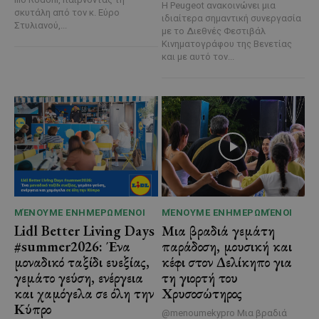
Η Peugeot ανακοινώνει μια
σκυτάλη από τον κ. Εύρο
ιδιαίτερα σημαντική συνεργασία
Στυλιανού,...
με το Διεθνές Φεστιβάλ
Κινηματογράφου της Βενετίας
και με αυτό τον...
ΜΈΝΟΥΜΕ ΕΝΗΜΕΡΩΜΈΝΟΙ
ΜΈΝΟΥΜΕ ΕΝΗΜΕΡΩΜΈΝΟΙ
Lidl Better Living Days
Μια βραδιά γεμάτη
#summer2026: Ένα
παράδοση, μουσική και
μοναδικό ταξίδι ευεξίας,
κέφι στον Δελίκηπο για
γεμάτο γεύση, ενέργεια
τη γιορτή του
και χαμόγελα σε όλη την
Χρυσοσώτηρος
Κύπρο
@menoumekypro Μια βραδιά