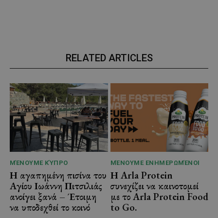
RELATED ARTICLES
ΜΈΝΟΥΜΕ ΚΎΠΡΟ
ΜΈΝΟΥΜΕ ΕΝΗΜΕΡΩΜΈΝΟΙ
Η αγαπημένη πισίνα του
Η Arla Protein
Αγίου Ιωάννη Πιτσιλιάς
συνεχίζει να καινοτομεί
ανοίγει ξανά – Έτοιμη
με το Arla Protein Food
να υποδεχθεί το κοινό
to Go.