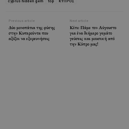
cyprus hidden gem
top
ΚΥΠΡΟΣ
Previous article
Next article
Δύο μονοπάτια της φύσης
Κίτι: Πάμε τον Αύγουστο
στην Κυπερούντα που
για ένα διήμερο γεμάτο
αξίζει να εξερευνήσεις
γεύσεις και μουσική από
την Κύπρο μας!