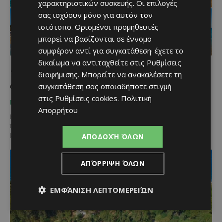
χαρακτηριστικών συσκευής. Οι επιλογές
σας ισχύουν μόνο για αυτόν τον
ιστότοπο. Ορισμένοι προμηθευτές
μπορεί να βασίζονται σε έννομο
συμφέρον αντί για συγκατάθεση· έχετε το
δικαίωμα να αντιταχθείτε στις
Ρυθμίσεις
5 παραλίες της επαρχίας Λάρνακας που
διαφήμισης
. Μπορείτε να ανακαλέσετε τη
αξίζει να επισκεφθείς αυτό το καλοκαίρι
συγκατάθεσή σας οποιαδήποτε στιγμή
στις
Ρυθμίσεις cookies
.
Πολιτική
Κατερίνα Χριστοφή
-
August 3, 2026
ΜΈΝΟΥΜΕ ΚΎΠΡΟ
Απορρήτου
Η επαρχία Λάρνακας φιλοξενεί μερικές από τις ομορφότερες
παραλίες της Κύπρου, συνδυάζοντας χρυσή άμμο, καθαρά νερά και
μοναδικά τοπία. Από πολυσύχναστες οργανωμένες ακτές μέχρι...
ΑΠΟΔΟΧΉ ΌΛΩΝ
ΑΠΌΡΡΙΨΗ ΌΛΩΝ
ΕΜΦΆΝΙΣΗ ΛΕΠΤΟΜΕΡΕΙΏΝ