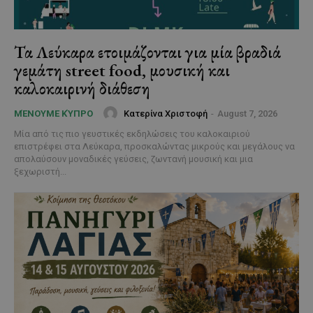
Τα Λεύκαρα ετοιμάζονται για μία βραδιά
γεμάτη street food, μουσική και
καλοκαιρινή διάθεση
Κατερίνα Χριστοφή
-
August 7, 2026
ΜΈΝΟΥΜΕ ΚΎΠΡΟ
Μία από τις πιο γευστικές εκδηλώσεις του καλοκαιριού
επιστρέφει στα Λεύκαρα, προσκαλώντας μικρούς και μεγάλους να
απολαύσουν μοναδικές γεύσεις, ζωντανή μουσική και μια
ξεχωριστή...