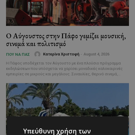
Ο Αύγουστος στην Πάφο γεμίζει μουσική,
σινεμά και πολιτισμό
Κατερίνα Χριστοφή
-
August 4, 2026
ΠΟΥ ΝΑ ΠΑΣ
Η Πάφος υποδέχεται τον Αύγουστο με ένα πλούσιο πρόγραμμα
εκδηλώσεων που υπόσχεται να χαρίσει μοναδικές καλοκαιρινές
εμπειρίες σε μικρούς και μεγάλους. Συναυλίες, θερινό σινεμά,...
Υπεύθυνη χρήση των