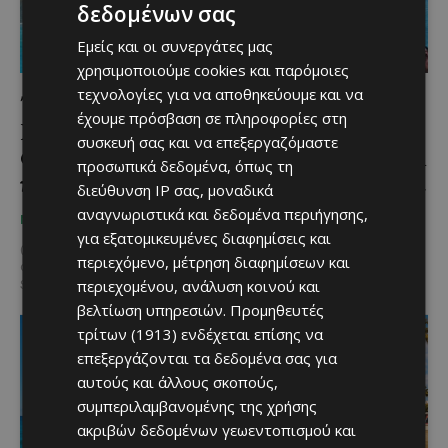
δεδομένων σας
Εμείς και οι συνεργάτες μας
χρησιμοποιούμε cookies και παρόμοιες
τεχνολογίες για να αποθηκεύουμε και να
Το απόλυτο καλοκαιρινό pool party της
έχουμε πρόσβαση σε πληροφορίες στη
Κύπρου συνεχίζεται – Ζήσαμε το Wet
συσκευή σας και να επεξεργαζόμαστε
Glam στο City of Dreams Mediterranean
προσωπικά δεδομένα, όπως τη
και… τα καλύτερα του Αυγούστου έρχονται
διεύθυνση IP σας, μοναδικά
αναγνωριστικά και δεδομένα περιήγησης,
Κατερίνα Χριστοφή
-
August 3, 2026
ΜΈΝΟΥΜΕ ΚΎΠΡΟ
για εξατομικευμένες διαφημίσεις και
@menoumekyproΤο απόλυτο καλοκαιρινό pool party συνεχίζεται
περιεχόμενο, μέτρηση διαφημίσεων και
στο City of Dreams Mediterranean! Ζήσαμε από κοντά το Wet Glam –
περιεχομένου, ανάλυση κοινού και
Summer Poolside Series με τον DJ...
βελτίωση υπηρεσιών.
Προμηθευτές
τρίτων (1913)
ενδέχεται επίσης να
επεξεργάζονται τα δεδομένα σας για
αυτούς και άλλους σκοπούς,
συμπεριλαμβανομένης της χρήσης
ακριβών δεδομένων γεωεντοπισμού και