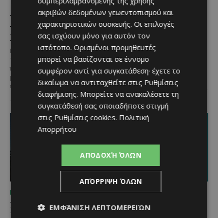
συμπεριλαμβανομένης της χρήσης
μοναδικό ταξίδι ευεξίας,
κέφι στον Δελίκηπο για
ακριβών δεδομένων γεωεντοπισμού και
γεμάτο γεύση, ενέργεια
τη γιορτή του
χαρακτηριστικών συσκευής. Οι επιλογές
και χαμόγελα σε όλη την
Χρυσοσώτηρος
σας ισχύουν μόνο για αυτόν τον
Κύπρο
@menoumekypro Μια βραδιά
ιστότοπο. Ορισμένοι προμηθευτές
γεμάτη παράδοση, μουσική, χορό
Με 6 προορισμούς, πάνω από
μπορεί να βασίζονται σε έννομο
και αυθεντικές γεύσεις στον
1.700 συμμετέχοντες και
Δελίκηπο!
Το κρητικό
περισσότερες από 3.500
συμφέρον αντί για συγκατάθεση· έχετε το
γλέντι,...
μερίδες, η Lidl Κύπρου
δικαίωμα να αντιταχθείτε στις
Ρυθμίσεις
επιβεβαίωσε για ακόμα...
διαφήμισης
. Μπορείτε να ανακαλέσετε τη
συγκατάθεσή σας οποιαδήποτε στιγμή
στις
Ρυθμίσεις cookies
.
Πολιτική
Απορρήτου
ΑΠΟΔΟΧΉ ΌΛΩΝ
ΑΠΌΡΡΙΨΗ ΌΛΩΝ
ΜΈΝΟΥΜΕ ΚΎΠΡΟ
ΜΈΝΟΥΜΕ ΚΎΠΡΟ
Βραδινή πεζοπορία στον
Τα Λεύκαρα
ΕΜΦΆΝΙΣΗ ΛΕΠΤΟΜΕΡΕΙΏΝ
Μαχαιρά με τον σκύλο
ετοιμάζονται για μία