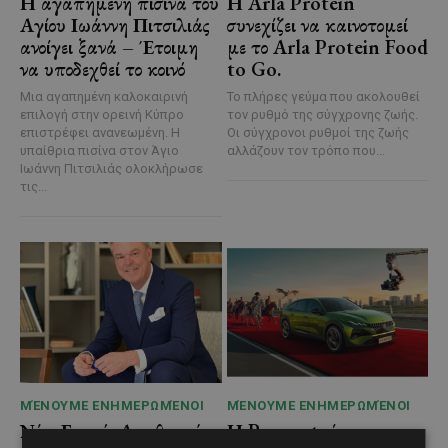
Η αγαπημένη πισίνα του
Η Arla Protein
Αγίου Ιωάννη Πιτσιλιάς
συνεχίζει να καινοτομεί
ανοίγει ξανά – Έτοιμη
με το Arla Protein Food
να υποδεχθεί το κοινό
to Go.
Μια αγαπημένη καλοκαιρινή
Το πλήρες γεύμα που ακολουθεί
επιλογή στην ορεινή Κύπρο
τον ρυθμό της σύγχρονης ζωής.
επιστρέφει ανανεωμένη. Η
Οι σύγχρονοι ρυθμοί της ζωής
υπαίθρια πισίνα στον Άγιο
αλλάζουν τον τρόπο που...
Ιωάννη Πιτσιλιάς ολοκλήρωσε
τις...
ΜΈΝΟΥΜΕ ΕΝΗΜΕΡΩΜΈΝΟΙ
ΜΈΝΟΥΜΕ ΕΝΗΜΕΡΩΜΈΝΟΙ
Νέος Γενικός Διευθυντής
Η Peugeot είναι ο