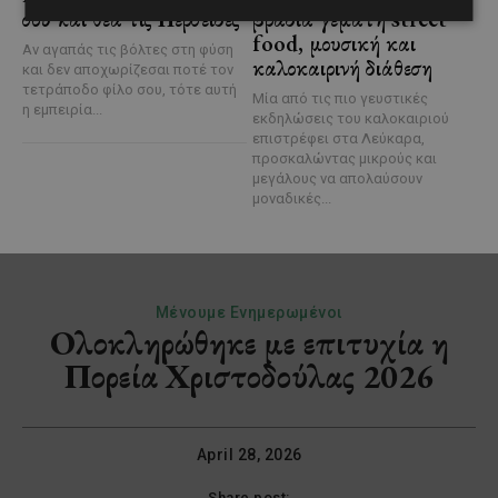
σου και θέα τις Περσείδες
βραδιά γεμάτη street
food, μουσική και
Αν αγαπάς τις βόλτες στη φύση
καλοκαιρινή διάθεση
και δεν αποχωρίζεσαι ποτέ τον
τετράποδο φίλο σου, τότε αυτή
Μία από τις πιο γευστικές
η εμπειρία...
εκδηλώσεις του καλοκαιριού
επιστρέφει στα Λεύκαρα,
προσκαλώντας μικρούς και
μεγάλους να απολαύσουν
μοναδικές...