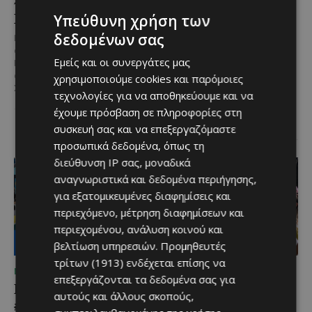
του Hilton Nicosia ο
επίσημος συνεργάτης του
Ilio Rodoni
Φεστιβάλ
Υπεύθυνη χρήση των
Κινηματογράφου της
δεδομένων σας
Καθήκοντα Γενικού Διευθυντή
Βενετίας
στο Hilton Nicosia αναλαμβάνει ο
Εμείς και οι συνεργάτες μας
Ilio Rodoni, παίρνοντας τη
Η Peugeot ανακοινώνει μια
σκυτάλη από τον κ. Εύρο
χρησιμοποιούμε cookies και παρόμοιες
ιδιαίτερα σημαντική συνεργασία
Στυλιανού,...
τεχνολογίες για να αποθηκεύουμε και να
με το Διεθνές Φεστιβάλ
Κινηματογράφου της Βενετίας
έχουμε πρόσβαση σε πληροφορίες στη
και με αυτό τον...
συσκευή σας και να επεξεργαζόμαστε
προσωπικά δεδομένα, όπως τη
διεύθυνση IP σας, μοναδικά
αναγνωριστικά και δεδομένα περιήγησης,
για εξατομικευμένες διαφημίσεις και
περιεχόμενο, μέτρηση διαφημίσεων και
περιεχομένου, ανάλυση κοινού και
βελτίωση υπηρεσιών.
Προμηθευτές
τρίτων (1913)
ενδέχεται επίσης να
ΜΈΝΟΥΜΕ ΕΝΗΜΕΡΩΜΈΝΟΙ
ΜΈΝΟΥΜΕ ΕΝΗΜΕΡΩΜΈΝΟΙ
επεξεργάζονται τα δεδομένα σας για
Lidl Better Living Days
Μια βραδιά γεμάτη
αυτούς και άλλους σκοπούς,
#summer2026: Ένα
παράδοση, μουσική και