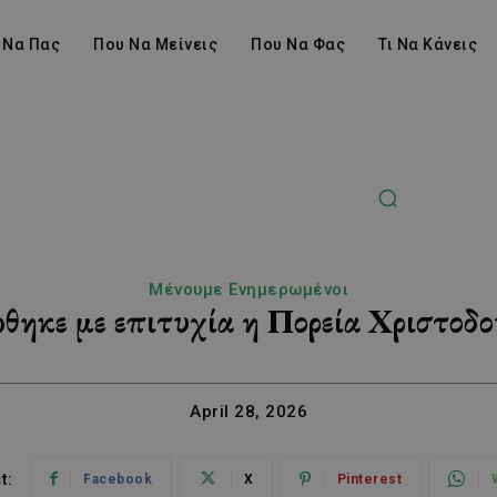
 Να Πας
Που Να Μείνεις
Που Να Φας
Τι Να Κάνεις
Μένουμε Ενημερωμένοι
ηκε με επιτυχία η Πορεία Χριστοδ
April 28, 2026
t:
Facebook
X
Pinterest