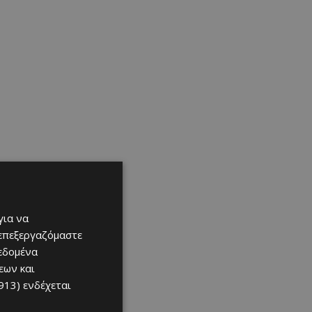
για να
 επεξεργαζόμαστε
δεδομένα
εων και
913)
ενδέχεται