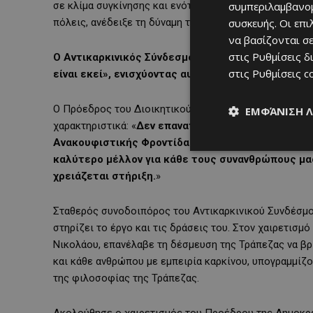
σε κλίμα συγκίνησης και ενότητας. Η παρουσία πολι
συμπεριλαμβανομ
πόλεις, ανέδειξε τη δύναμη της συλλογικότητας και τ
συσκευής. Οι επ
να βασίζονται σε
στις
Ρυθμίσεις δ
Ο Αντικαρκινικός Σύνδεσμος Κύπρου και η Τράπεζα
στις
Ρυθμίσεις c
είναι εκεί», ενισχύοντας αυτή την κορυφαία πρωτ
Ο Πρόεδρος του Διοικητικού Συμβουλίου του Αντικαρκ
ΕΜΦΆΝΙΣΗ 
χαρακτηριστικά: «
Δεν επαναπαυόμαστε. Συνεχίζουμε
Ανακουφιστικής Φροντίδας και σε πλήρη συμμόρφω
καλύτερο μέλλον για κάθε τους συνανθρώπους μας 
χρειάζεται στήριξη.
»
Σταθερός συνοδοιπόρος του Αντικαρκινικού Συνδέσμο
στηρίζει το έργο και τις δράσεις του. Στον χαιρετισμ
Νικολάου, επανέλαβε τη δέσμευση της Τράπεζας να βρ
και κάθε ανθρώπου με εμπειρία καρκίνου, υπογραμμίζ
της φιλοσοφίας της Τράπεζας.
Ακολούθησε ο χαιρετισμός του Προέδρου της Δημοκρατ