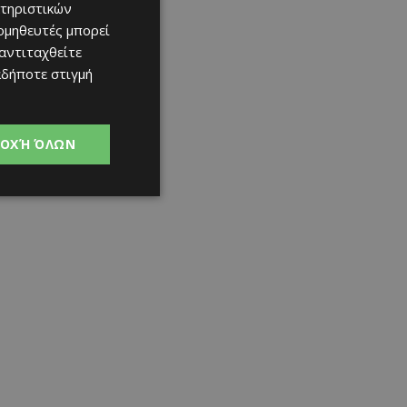
τηριστικών
ομηθευτές μπορεί
 αντιταχθείτε
αδήποτε στιγμή
ΟΧΉ ΌΛΩΝ