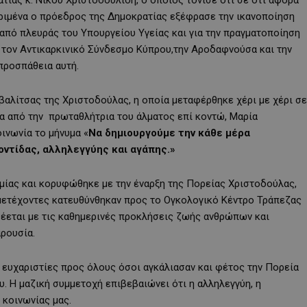
κριμένα ο πρόεδρος της Δημοκρατίας εξέφρασε την ικανοποίηση
 από πλευράς του Υπουργείου Υγείας και για την πραγματοποίηση
ε τον Αντικαρκινικό Σύνδεσμο Κύπρου,την Αροδαφνούσα και την
προσπάθεια αυτή.
βαλίτσας της Χριστοδούλας, η οποία μεταφέρθηκε χέρι με χέρι σε
α από την πρωταθλήτρια του άλματος επί κοντώ, Μαρία
ινωνία το μήνυμα «
Να δημιουργούμε την κάθε μέρα
ντίδας, αλληλεγγύης και αγάπης.»
μίας και κορυφώθηκε με την έναρξη της Πορείας Χριστοδούλας,
μετέχοντες κατευθύνθηκαν προς το Ογκολογικό Κέντρο Τράπεζας
δέεται με τις καθημερινές προκλήσεις ζωής ανθρώπων και
αρουσία.
ευχαριστίες προς όλους όσοι αγκάλιασαν και φέτος την Πορεία
υ. Η μαζική συμμετοχή επιβεβαιώνει ότι η αλληλεγγύη, η
 κοινωνίας μας.