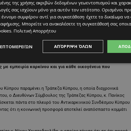
τών, θεσμικών εκπροσώπων και οργανωμένων συνόλων σε όλες τις
ένης της χρήσης ακριβών δεδομένων γεωεντοπισμού και χαρακ
ης προσφοράς.
ιλογές σας ισχύουν μόνο για αυτόν τον ιστότοπο. Ορισμένοι πρ
 έννομο συμφέρον αντί για συγκατάθεση· έχετε το δικαίωμα να
ιαφήμισης
. Μπορείτε να ανακαλέσετε τη συγκατάθεσή σας οποι
 Κύπρου κάλεσαν από τις αρχές Απριλίου την κοινωνία «να
ookies
.
Πολιτική Απορρήτου
οβουλία στήριξης.
ινικού Συνδέσμου Κύπρου, κ. Αλέκος Σταμάτης, ανέφερε
ΛΕΠΤΟΜΕΡΕΙΏΝ
ΑΠΌΡΡΙΨΗ ΌΛΩΝ
ΑΠΟΔ
 να εξελισσόμαστε, με διεθνώς διαπιστευμένες υπηρεσίες
ση με το νομοθετικό πλαίσιο, για να διασφαλίζουμε ένα
με εμπειρία καρκίνου και για κάθε οικογένεια που
υ Κύπρου παραμένει η Τράπεζα Κύπρου, η οποία διαχρονικά
ό του, ο Διευθύνων Σύμβουλος της Τράπεζας Κύπρου, κ. Πανίκος
ίσκεται πάντα στο πλευρό του Αντικαρκινικού Συνδέσμου Κύπρου
οντας ότι η κοινωνική προσφορά αποτελεί αναπόσπαστο κομμάτι
ίας κ. Νίκου Χριστοδουλίδη, ο οποίος τόνισε ότι σε ότι αφορά