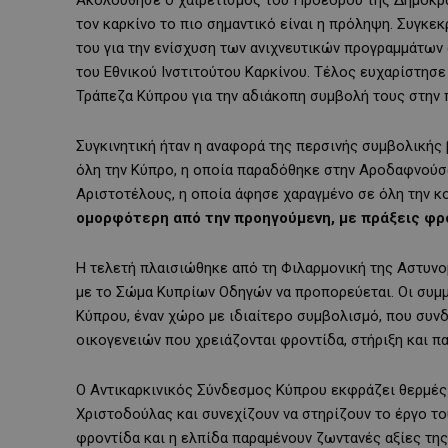
τον καρκίνο το πιο σημαντικό είναι η πρόληψη. Συγκε
του για την ενίσχυση των ανιχνευτικών προγραμμάτων
του Εθνικού Ινστιτούτου Καρκίνου. Τέλος ευχαρίστησ
Τράπεζα Κύπρου για την αδιάκοπη συμβολή τους στην 
Συγκινητική ήταν η αναφορά της περσινής συμβολικής 
όλη την Κύπρο, η οποία παραδόθηκε στην Αροδαφνούσ
Αριστοτέλους, η οποία άφησε χαραγμένο σε όλη την κο
ομορφότερη από την προηγούμενη, με πράξεις φρο
Η τελετή πλαισιώθηκε από τη Φιλαρμονική της Αστυνο
με το Σώμα Κυπρίων Οδηγών να προπορεύεται. Οι συμ
Κύπρου, έναν χώρο με ιδιαίτερο συμβολισμό, που συν
οικογενειών που χρειάζονται φροντίδα, στήριξη και π
Ο Αντικαρκινικός Σύνδεσμος Κύπρου εκφράζει θερμές 
Χριστοδούλας και συνεχίζουν να στηρίζουν το έργο το
φροντίδα και η ελπίδα παραμένουν ζωντανές αξίες της