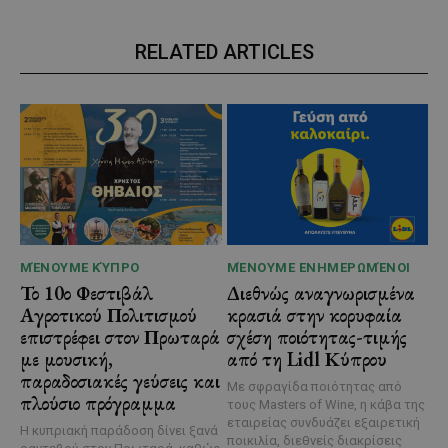
RELATED ARTICLES
ΜΈΝΟΥΜΕ ΚΎΠΡΟ
ΜΈΝΟΥΜΕ ΕΝΗΜΕΡΩΜΈΝΟΙ
Το 10ο Φεστιβάλ
Διεθνώς αναγνωρισμένα
Αγροτικού Πολιτισμού
κρασιά στην κορυφαία
επιστρέφει στον Πρωταρά
σχέση ποιότητας-τιμής
με μουσική,
από τη Lidl Κύπρου
παραδοσιακές γεύσεις και
Με σφραγίδα ποιότητας από
πλούσιο πρόγραμμα
τους Masters of Wine, η κάβα της
εταιρείας συνδυάζει εξαιρετική
Η κυπριακή παράδοση δίνει ξανά
ποικιλία, διεθνείς διακρίσεις