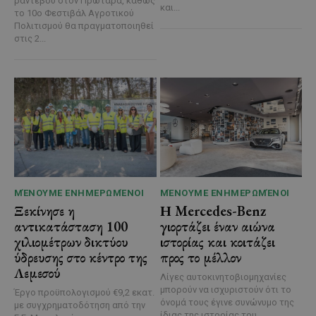
ραντεβού στον Πρωταρά, καθώς
και...
το 10ο Φεστιβάλ Αγροτικού
Πολιτισμού θα πραγματοποιηθεί
στις 2...
ΜΈΝΟΥΜΕ ΕΝΗΜΕΡΩΜΈΝΟΙ
ΜΈΝΟΥΜΕ ΕΝΗΜΕΡΩΜΈΝΟΙ
Ξεκίνησε η
Η Mercedes-Benz
αντικατάσταση 100
γιορτάζει έναν αιώνα
χιλιομέτρων δικτύου
ιστορίας και κοιτάζει
ύδρευσης στο κέντρο της
προς το μέλλον
Λεμεσού
Λίγες αυτοκινητοβιομηχανίες
μπορούν να ισχυριστούν ότι το
Έργο προϋπολογισμού €9,2 εκατ.
όνομά τους έγινε συνώνυμο της
με συγχρηματοδότηση από την
ίδιας της ιστορίας του