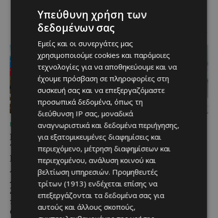
Λευκαρίτικος τταβάς, ένα
φαγητό που συνδέεται
Υπεύθυνη χρήση των
άρρηκτα...
δεδομένων σας
Εμείς και οι συνεργάτες μας
χρησιμοποιούμε cookies και παρόμοιες
τεχνολογίες για να αποθηκεύουμε και να
έχουμε πρόσβαση σε πληροφορίες στη
συσκευή σας και να επεξεργαζόμαστε
προσωπικά δεδομένα, όπως τη
διεύθυνση IP σας, μοναδικά
αναγνωριστικά και δεδομένα περιήγησης,
ΜΈΝΟΥΜΕ ΕΝΗΜΕΡΩΜΈΝΟΙ
ΜΈΝΟΥΜΕ ΕΝΗΜΕΡΩΜΈΝΟΙ
Εμβληματική
Επένδυση €31 εκατ. για
για εξατομικευμένες διαφημίσεις και
Τουριστική Έκταση στην
εκσυγχρονισμό των
περιεχόμενο, μέτρηση διαφημίσεων και
Παραλιακή Ζώνη
Υπηρεσιών Κοινωνικής
περιεχομένου, ανάλυση κοινού και
Αλαμινού με
Ευημερίας
βελτίωση υπηρεσιών.
Προμηθευτές
Αδειοδοτημένη
Το έργο υλοποιείται στο πλαίσιο
τρίτων (1913)
ενδέχεται επίσης να
Ξενοδοχειακή Ανάπτυξη
του Προγράμματος Πολιτικής
επεξεργάζονται τα δεδομένα σας για
και Πανοραμική Θέα της
Συνοχής «ΘΑΛΕΙΑ2021-2027», με
αυτούς και άλλους σκοπούς,
τη συγχρηματοδότησης της ΕΕ
Θάλασσας
Σε μία από τις...