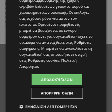
συμπεριλαμβανομένης της χρήσης
Μια εξαιρετικά σπάνια
ακριβών δεδομένων γεωεντοπισμού και
επενδυτική ευκαιρία
χαρακτηριστικών συσκευής. Οι επιλογές
παρουσιάζεται στην παραλιακή
περιοχή του Αλαμινού, στην
σας ισχύουν μόνο για αυτόν τον
επαρχία Λάρνακας. Πρόκειται
ιστότοπο. Ορισμένοι προμηθευτές
για τρία συνεχόμενα...
μπορεί να βασίζονται σε έννομο
συμφέρον αντί για συγκατάθεση· έχετε το
δικαίωμα να αντιταχθείτε στις
Ρυθμίσεις
διαφήμισης
. Μπορείτε να ανακαλέσετε τη
συγκατάθεσή σας οποιαδήποτε στιγμή
στις
Ρυθμίσεις cookies
.
Πολιτική
Απορρήτου
ΑΠΟΔΟΧΉ ΌΛΩΝ
ΑΠΌΡΡΙΨΗ ΌΛΩΝ
ΕΜΦΆΝΙΣΗ ΛΕΠΤΟΜΕΡΕΙΏΝ