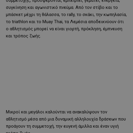
συμμετοχής, προσφέροντας εμπειρίες γεμάτες ενέργεια,
συγκίνηση και αγωνιστικό πνεύμα. Από τον στίβο και το
μπάσκετ μέχρι τη θάλασσα, το rally, το σκάκι, την κωπηλασία,
το triathlon και το Muay Thai, τα Λεμέσια αποδεικνύουν ότι
ο αθλητισμός μπορεί να είναι γιορτή, πρόκληση, έμπνευση
και τρόπος ζωής.
Μικροί και μεγάλοι καλούνται να ανακαλύψουν τον
αθλητισμό μέσα από μια δυναμική αλληλουχία δράσεων που
προάγουν τη συμμετοχή, την ευγενή άμιλλα και έναν υγιή