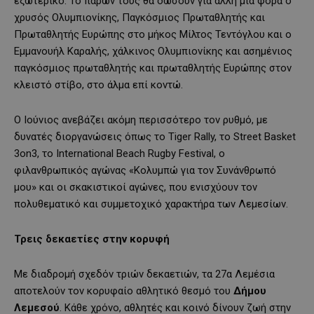
εξωτερικό. Το παρών τους θα δώσουν για άλλη μια φορά ο
χρυσός Ολυμπιονίκης, Παγκόσμιος Πρωταθλητής και
Πρωταθλητής Ευρώπης στο μήκος Μίλτος Τεντόγλου και ο
Εμμανουήλ Καραλής, χάλκινος Ολυμπιονίκης και ασημένιος
παγκόσμιος πρωταθλητής και πρωταθλητής Ευρώπης στον
κλειστό στίβο, στο άλμα επί κοντώ.
Ο Ιούνιος ανεβάζει ακόμη περισσότερο τον ρυθμό, με
δυνατές διοργανώσεις όπως το Tiger Rally, το Street Basket
3on3, το International Beach Rugby Festival, ο
φιλανθρωπικός αγώνας «Κολυμπώ για τον Συνάνθρωπό
μου» και οι σκακιστικοί αγώνες, που ενισχύουν τον
πολυθεματικό και συμμετοχικό χαρακτήρα των Λεμεσίων.
Τρεις δεκαετίες στην κορυφή
Με διαδρομή σχεδόν τριών δεκαετιών, τα 27α Λεμέσια
αποτελούν τον κορυφαίο αθλητικό θεσμό του
Δήμου
Λεμεσού
. Κάθε χρόνο, αθλητές και κοινό δίνουν ζωή στην