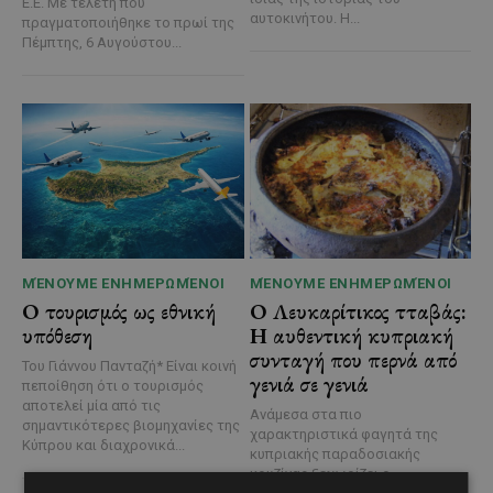
Ε.Ε. Με τελετή που
αυτοκινήτου. Η...
πραγματοποιήθηκε το πρωί της
Πέμπτης, 6 Αυγούστου...
ΜΈΝΟΥΜΕ ΕΝΗΜΕΡΩΜΈΝΟΙ
ΜΈΝΟΥΜΕ ΕΝΗΜΕΡΩΜΈΝΟΙ
Ο τουρισμός ως εθνική
Ο Λευκαρίτικος τταβάς:
υπόθεση
Η αυθεντική κυπριακή
συνταγή που περνά από
Του Γιάννου Πανταζή* Είναι κοινή
γενιά σε γενιά
πεποίθηση ότι ο τουρισμός
αποτελεί μία από τις
Ανάμεσα στα πιο
σημαντικότερες βιομηχανίες της
χαρακτηριστικά φαγητά της
Κύπρου και διαχρονικά...
κυπριακής παραδοσιακής
κουζίνας ξεχωρίζει ο