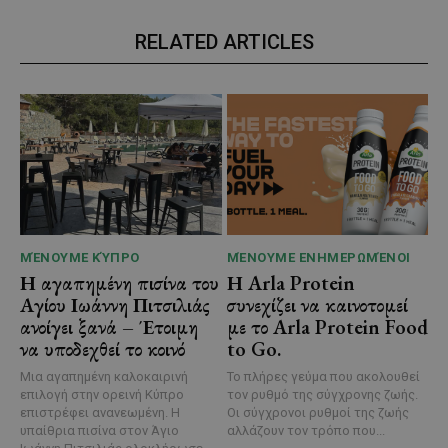
RELATED ARTICLES
ΜΈΝΟΥΜΕ ΚΎΠΡΟ
ΜΈΝΟΥΜΕ ΕΝΗΜΕΡΩΜΈΝΟΙ
Η αγαπημένη πισίνα του
Η Arla Protein
Αγίου Ιωάννη Πιτσιλιάς
συνεχίζει να καινοτομεί
ανοίγει ξανά – Έτοιμη
με το Arla Protein Food
να υποδεχθεί το κοινό
to Go.
Μια αγαπημένη καλοκαιρινή
Το πλήρες γεύμα που ακολουθεί
επιλογή στην ορεινή Κύπρο
τον ρυθμό της σύγχρονης ζωής.
επιστρέφει ανανεωμένη. Η
Οι σύγχρονοι ρυθμοί της ζωής
υπαίθρια πισίνα στον Άγιο
αλλάζουν τον τρόπο που...