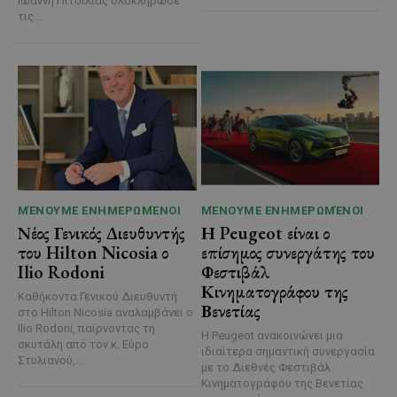
Ιωάννη Πιτσιλιάς ολοκλήρωσε
τις...
ΜΈΝΟΥΜΕ ΕΝΗΜΕΡΩΜΈΝΟΙ
ΜΈΝΟΥΜΕ ΕΝΗΜΕΡΩΜΈΝΟΙ
Νέος Γενικός Διευθυντής
Η Peugeot είναι ο
του Hilton Nicosia ο
επίσημος συνεργάτης του
Ilio Rodoni
Φεστιβάλ
Κινηματογράφου της
Καθήκοντα Γενικού Διευθυντή
Βενετίας
στο Hilton Nicosia αναλαμβάνει ο
Ilio Rodoni, παίρνοντας τη
Η Peugeot ανακοινώνει μια
σκυτάλη από τον κ. Εύρο
ιδιαίτερα σημαντική συνεργασία
Στυλιανού,...
με το Διεθνές Φεστιβάλ
Κινηματογράφου της Βενετίας