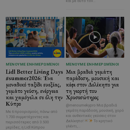
και με αυτό τον...
ΜΈΝΟΥΜΕ ΕΝΗΜΕΡΩΜΈΝΟΙ
ΜΈΝΟΥΜΕ ΕΝΗΜΕΡΩΜΈΝΟΙ
Lidl Better Living Days
Μια βραδιά γεμάτη
#summer2026: Ένα
παράδοση, μουσική και
μοναδικό ταξίδι ευεξίας,
κέφι στον Δελίκηπο για
γεμάτο γεύση, ενέργεια
τη γιορτή του
και χαμόγελα σε όλη την
Χρυσοσώτηρος
Κύπρο
@menoumekypro Μια βραδιά
γεμάτη παράδοση, μουσική, χορό
Με 6 προορισμούς, πάνω από
και αυθεντικές γεύσεις στον
1.700 συμμετέχοντες και
Δελίκηπο!
Το κρητικό
περισσότερες από 3.500
γλέντι,...
μερίδες, η Lidl Κύπρου