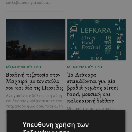
επιβεβαίωσε για ακόμα...
ΜΈΝΟΥΜΕ ΚΎΠΡΟ
ΜΈΝΟΥΜΕ ΚΎΠΡΟ
Βραδινή πεζοπορία στον
Τα Λεύκαρα
Μαχαιρά με τον σκύλο
ετοιμάζονται για μία
σου και θέα τις Περσείδες
βραδιά γεμάτη street
food, μουσική και
Αν αγαπάς τις βόλτες στη φύση
καλοκαιρινή διάθεση
και δεν αποχωρίζεσαι ποτέ τον
τετράποδο φίλο σου, τότε αυτή
Μία από τις πιο γευστικές
η εμπειρία...
εκδηλώσεις του καλοκαιριού
επιστρέφει στα Λεύκαρα,
Υπεύθυνη χρήση των
προσκαλώντας μικρούς και
μεγάλους να απολαύσουν