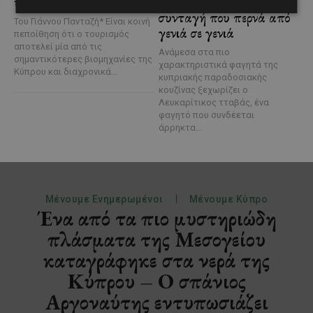
υπόθεση
Η αυθεντική κυπριακή
συνταγή που περνά από
Του Γιάννου Πανταζή* Είναι κοινή
γενιά σε γενιά
πεποίθηση ότι ο τουρισμός
αποτελεί μία από τις
Ανάμεσα στα πιο
σημαντικότερες βιομηχανίες της
χαρακτηριστικά φαγητά της
Κύπρου και διαχρονικά...
κυπριακής παραδοσιακής
κουζίνας ξεχωρίζει ο
Λευκαρίτικος τταβάς, ένα
φαγητό που συνδέεται
άρρηκτα...