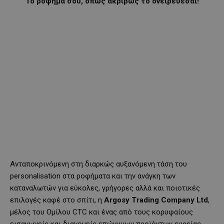
Το ρόφημά σου, όπως ακριβώς το ονειρεύεσαι!
Ανταποκρινόμενη στη διαρκώς αυξανόμενη τάση του
personalisation στα ροφήματα και την ανάγκη των
καταναλωτών για εύκολες, γρήγορες αλλά και ποιοτικές
επιλογές καφέ στο σπίτι, η
Argosy Trading Company Ltd
,
μέλος του Ομίλου CTC και ένας από τους κορυφαίους
εισαγωγείς και διανομείς επώνυμων προϊόντων ευρείας