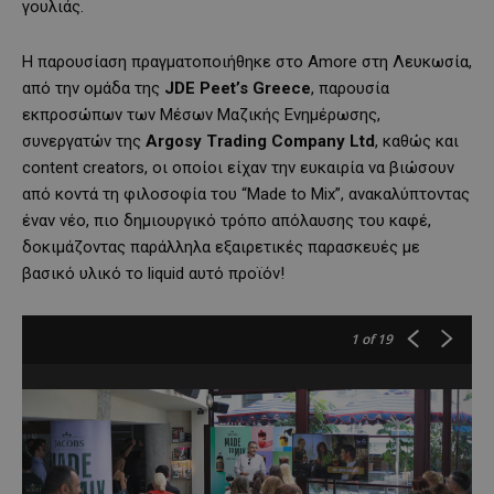
γουλιάς.
Η παρουσίαση πραγματοποιήθηκε στο Amore στη Λευκωσία,
από την ομάδα της
JDE
Peet
’
s
Greece
, παρουσία
εκπροσώπων των Μέσων Μαζικής Ενημέρωσης,
συνεργατών της
Argosy Trading Company Ltd
, καθώς και
content creators, οι οποίοι είχαν την ευκαιρία να βιώσουν
από κοντά τη φιλοσοφία του “Made to Mix”, ανακαλύπτοντας
έναν νέο, πιο δημιουργικό τρόπο απόλαυσης του καφέ,
δοκιμάζοντας παράλληλα εξαιρετικές παρασκευές με
βασικό υλικό το liquid αυτό προϊόν!
1
of 19