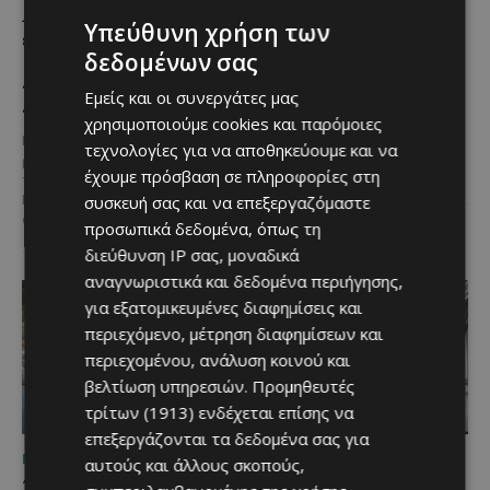
Αγροτικού Πολιτισμού
κρασιά στην κορυφαία
Υπεύθυνη χρήση των
επιστρέφει στον Πρωταρά
σχέση ποιότητας-τιμής
δεδομένων σας
με μουσική,
από τη Lidl Κύπρου
παραδοσιακές γεύσεις και
Με σφραγίδα ποιότητας από
Εμείς και οι συνεργάτες μας
πλούσιο πρόγραμμα
τους Masters of Wine, η κάβα της
χρησιμοποιούμε cookies και παρόμοιες
εταιρείας συνδυάζει εξαιρετική
Η κυπριακή παράδοση δίνει ξανά
τεχνολογίες για να αποθηκεύουμε και να
ποικιλία, διεθνείς διακρίσεις
ραντεβού στον Πρωταρά, καθώς
και...
έχουμε πρόσβαση σε πληροφορίες στη
το 10ο Φεστιβάλ Αγροτικού
Πολιτισμού θα πραγματοποιηθεί
συσκευή σας και να επεξεργαζόμαστε
στις 2...
προσωπικά δεδομένα, όπως τη
διεύθυνση IP σας, μοναδικά
αναγνωριστικά και δεδομένα περιήγησης,
για εξατομικευμένες διαφημίσεις και
περιεχόμενο, μέτρηση διαφημίσεων και
περιεχομένου, ανάλυση κοινού και
βελτίωση υπηρεσιών.
Προμηθευτές
τρίτων (1913)
ενδέχεται επίσης να
επεξεργάζονται τα δεδομένα σας για
ΜΈΝΟΥΜΕ ΕΝΗΜΕΡΩΜΈΝΟΙ
ΜΈΝΟΥΜΕ ΕΝΗΜΕΡΩΜΈΝΟΙ
αυτούς και άλλους σκοπούς,
Ξεκίνησε η
Η Mercedes-Benz