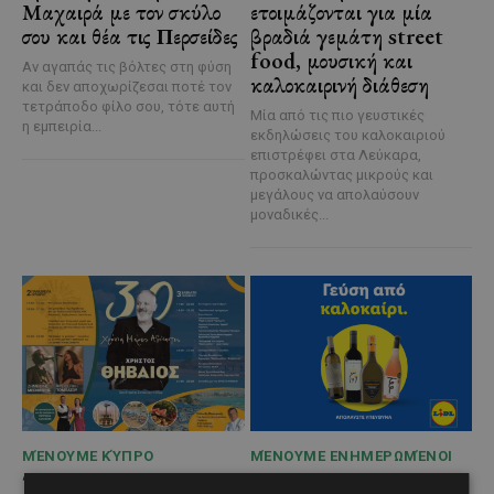
Μαχαιρά με τον σκύλο
ετοιμάζονται για μία
σου και θέα τις Περσείδες
βραδιά γεμάτη street
food, μουσική και
Αν αγαπάς τις βόλτες στη φύση
καλοκαιρινή διάθεση
και δεν αποχωρίζεσαι ποτέ τον
τετράποδο φίλο σου, τότε αυτή
Μία από τις πιο γευστικές
η εμπειρία...
εκδηλώσεις του καλοκαιριού
επιστρέφει στα Λεύκαρα,
προσκαλώντας μικρούς και
μεγάλους να απολαύσουν
μοναδικές...
ΜΈΝΟΥΜΕ ΚΎΠΡΟ
ΜΈΝΟΥΜΕ ΕΝΗΜΕΡΩΜΈΝΟΙ
Το 10ο Φεστιβάλ
Διεθνώς αναγνωρισμένα