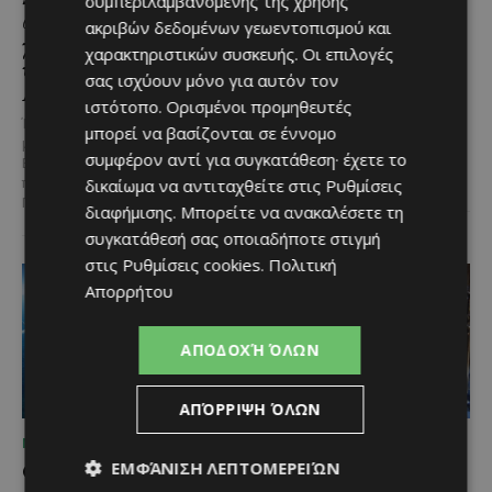
συμπεριλαμβανομένης της χρήσης
αντικατάσταση 100
γιορτάζει έναν αιώνα
ακριβών δεδομένων γεωεντοπισμού και
χιλιομέτρων δικτύου
ιστορίας και κοιτάζει
χαρακτηριστικών συσκευής. Οι επιλογές
ύδρευσης στο κέντρο της
προς το μέλλον
σας ισχύουν μόνο για αυτόν τον
Λεμεσού
Λίγες αυτοκινητοβιομηχανίες
ιστότοπο. Ορισμένοι προμηθευτές
μπορούν να ισχυριστούν ότι το
Έργο προϋπολογισμού €9,2 εκατ.
μπορεί να βασίζονται σε έννομο
όνομά τους έγινε συνώνυμο της
με συγχρηματοδότηση από την
συμφέρον αντί για συγκατάθεση· έχετε το
ίδιας της ιστορίας του
Ε.Ε. Με τελετή που
αυτοκινήτου. Η...
δικαίωμα να αντιταχθείτε στις
Ρυθμίσεις
πραγματοποιήθηκε το πρωί της
Πέμπτης, 6 Αυγούστου...
διαφήμισης
. Μπορείτε να ανακαλέσετε τη
συγκατάθεσή σας οποιαδήποτε στιγμή
στις
Ρυθμίσεις cookies
.
Πολιτική
Απορρήτου
ΑΠΟΔΟΧΉ ΌΛΩΝ
ΑΠΌΡΡΙΨΗ ΌΛΩΝ
ΜΈΝΟΥΜΕ ΕΝΗΜΕΡΩΜΈΝΟΙ
ΜΈΝΟΥΜΕ ΕΝΗΜΕΡΩΜΈΝΟΙ
ΕΜΦΆΝΙΣΗ ΛΕΠΤΟΜΕΡΕΙΏΝ
Ο τουρισμός ως εθνική
Ο Λευκαρίτικος τταβάς: