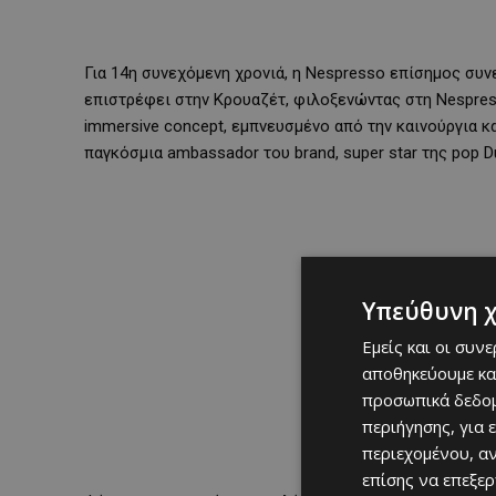
Για 14η συνεχόμενη χρονιά, η Nespresso επίσημος συν
επιστρέφει στην Κρουαζέτ, φιλοξενώντας στη Nespre
immersive concept, εμπνευσμένο από την καινούργια κ
παγκόσμια ambassador του brand, super star της pop Du
Υπεύθυνη 
Εμείς και οι συν
αποθηκεύουμε κα
προσωπικά δεδομ
περιήγησης, για 
περιεχομένου, α
επίσης να επεξε