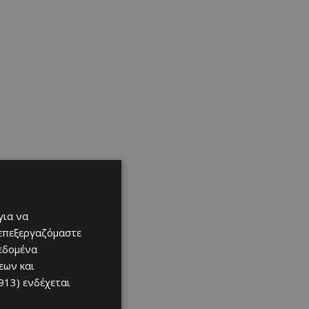
για να
 επεξεργαζόμαστε
δεδομένα
εων και
913)
ενδέχεται