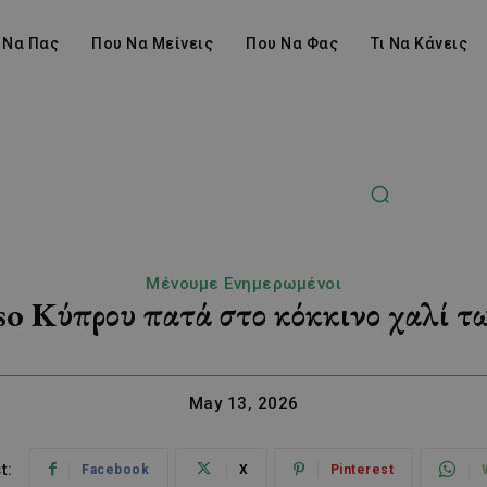
 Να Πας
Που Να Μείνεις
Που Να Φας
Τι Να Κάνεις
Μένουμε Ενημερωμένοι
so Κύπρου πατά στο κόκκινο χαλί τ
May 13, 2026
t:
Facebook
X
Pinterest