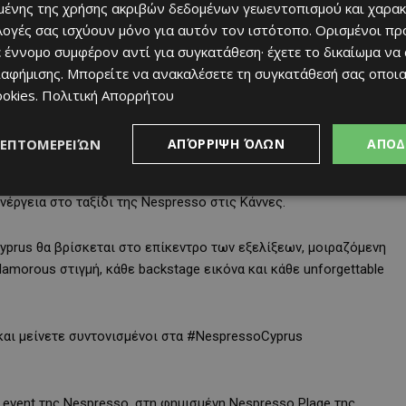
νει μια εκλεκτή και λαμπερή ομάδα προσωπικοτήτων, έτοιμη να
ένης της χρήσης ακριβών δεδομένων γεωεντοπισμού και χαρακ
μαγεία του κόκκινου χαλιού, την ακαταμάχητη αίγλη των Καννών,
ιλογές σας ισχύουν μόνο για αυτόν τον ιστότοπο. Ορισμένοι πρ
 πιο εμβληματικού κινηματογραφικού φεστιβάλ στον κόσμο.
 έννομο συμφέρον αντί για συγκατάθεση· έχετε το δικαίωμα να
ιαφήμισης
. Μπορείτε να ανακαλέσετε τη συγκατάθεσή σας οποι
αποτύπωμα και τη βαθιά γνώση του χώρου της μόδας, θα
ookies
.
Πολιτική Απορρήτου
ης ξεχωριστή και σύγχρονη ματιά. Ο δημοφιλής ηθοποιός και
ιμώνη Χριστοδούλου, θα χαρίσουν μια πιο cinematic διάσταση
ΛΕΠΤΟΜΕΡΕΙΏΝ
ΑΠΌΡΡΙΨΗ ΌΛΩΝ
ΑΠΟΔ
ύρα του διεθνούς κινηματογράφου. Ενώ η Άντρεα Κυριάκου,
υγό της Γιώργο Μερκή, πρώην διεθνή ποδοσφαιριστή,
νέργεια στο ταξίδι της Nespresso στις Κάννες.
Cyprus θα βρίσκεται στο επίκεντρο των εξελίξεων, μοιραζόμενη
lamorous στιγμή, κάθε backstage εικόνα και κάθε unforgettable
και μείνετε συντονισμένοι στα #NespressoCyprus
 event της Nespresso, στη φημισμένη Nespresso Plage της