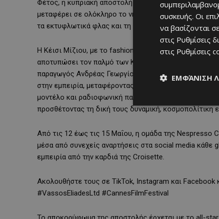
Φέτος, η κυπριακή αποστολή της Nespresso συγκεντρώ
συμπεριλαμβανομ
μεταφέρει σε ολόκληρο το νησί, λεπτό προς λεπτό, τη 
συσκευής. Οι επ
τα εκτυφλωτικά φλας και τη μοναδική ατμόσφαιρα του
να βασίζονται σε
στις
Ρυθμίσεις δ
Η Κέισι Μίζιου, με το fashion-forward αισθητικό της 
στις
Ρυθμίσεις c
αποτυπώσει τον παλμό των Καννών μέσα από τη δική τ
παραγωγός Ανδρέας Γεωργίου, μαζί με τη σύζυγό του Σ
ΕΜΦΆΝΙΣΗ 
στην εμπειρία, μεταφέροντας τη λάμψη και την κουλτο
μοντέλο και ραδιοφωνική παραγωγός, μαζί με τον σύζ
προσθέτοντας τη δική τους δυναμική, κοσμοπολίτικη ε
Από τις 12 έως τις 15 Μαΐου, η ομάδα της Nespresso 
μέσα από συνεχείς αναρτήσεις στα social media κάθε g
εμπειρία από την καρδιά της Croisette.
Ακολουθήστε τους σε TikTok, Instagram και Facebook 
#VassosEliadesLtd #CannesFilmFestival
Το αποκορύφωμα της αποστολής έρχεται με το all-star