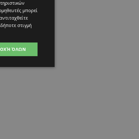
τηριστικών
ομηθευτές μπορεί
 αντιταχθείτε
αδήποτε στιγμή
ΟΧΉ ΌΛΩΝ